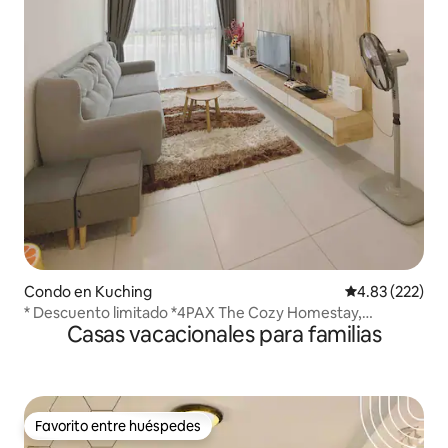
Condo en Kuching
Calificación pr
4.83 (222)
* Descuento limitado *4PAX The Cozy Homestay,
Casas vacacionales para familias
deLOFTS
Favorito entre huéspedes
Favorito entre huéspedes