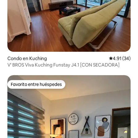
Condo en Kuching
Calificación 
4.91 (34)
V' BROS Viva Kuching Funstay J4.1 [CON SECADORA]
Favorito entre huéspedes
Favorito entre huéspedes