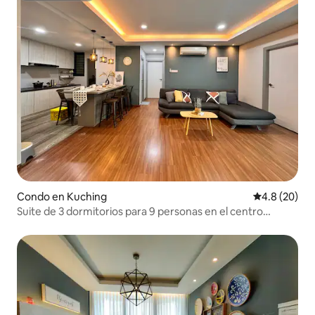
Condo en Kuching
Calificación
4.8 (20)
Suite de 3 dormitorios para 9 personas en el centro
comercial Kuching Cozy Vivacity Megamall Jazz