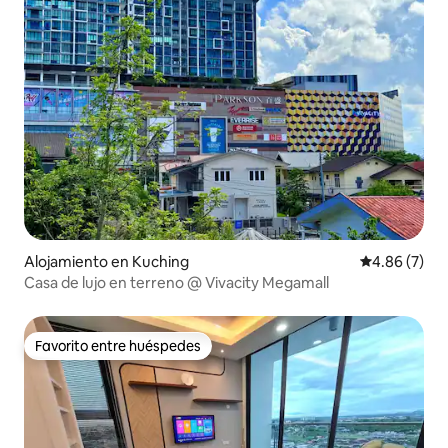
Alojamiento en Kuching
Calificación
4.86 (7)
Casa de lujo en terreno @ Vivacity Megamall
Favorito entre huéspedes
Favorito entre huéspedes