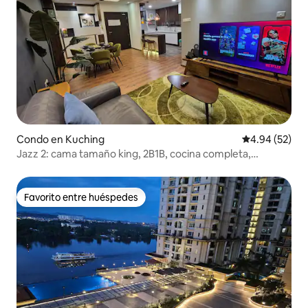
Condo en Kuching
Calificación p
4.94 (52)
Jazz 2: cama tamaño king, 2B1B, cocina completa,
desinfectado
Favorito entre huéspedes
Favorito entre huéspedes