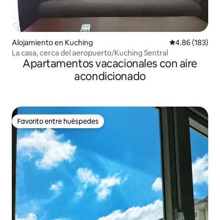
Alojamiento en Kuching
Calificación pr
4.86 (183)
La casa, cerca del aeropuerto/Kuching Sentral
Apartamentos vacacionales con aire
acondicionado
Favorito entre huéspedes
Favorito entre huéspedes