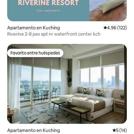
Apartamento en Kuching
Calificación p
4.96 (122)
Riverine 2-8 pax apt nr waterfront center kch
Favorito entre huéspedes
Favorito entre huéspedes
Apartamento en Kuching
Calificaci
5 (14)