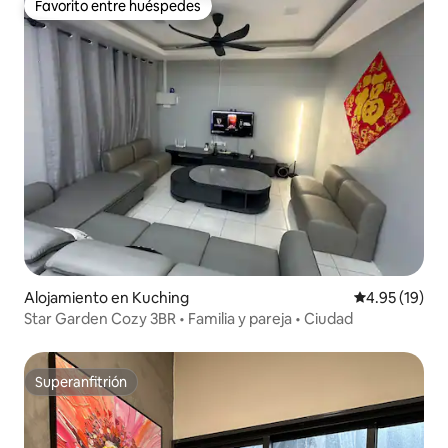
Favorito entre huéspedes
Favorito entre huéspedes
Alojamiento en Kuching
Calificación 
4.95 (19)
Star Garden Cozy 3BR • Familia y pareja • Ciudad
Superanfitrión
Superanfitrión