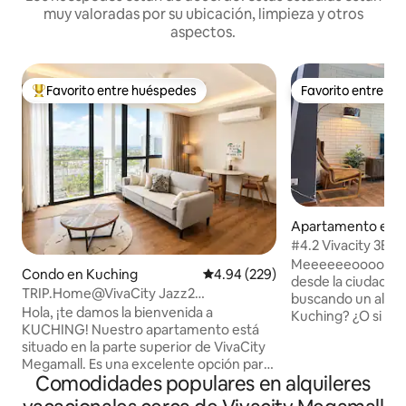
muy valoradas por su ubicación, limpieza y otros
aspectos.
Favorito entre huéspedes
Favorito entre h
Favorito entre huéspedes preferido
Favorito entre h
Apartamento en 
#4.2 Vivacity 3BR
Jazz Suites
Meeeeeeooooww...
Condo en Kuching
Calificación promedio: 4.94 de 5
4.94 (229)
desde la ciudad de
TRIP.Home@VivaCity Jazz2
buscando un aloja
Kuching#CityView 3 dormitorios 2 baños
Hola, ¡te damos la bienvenida a
Kuching? ¿O si ere
KUCHING! Nuestro apartamento está
pensando en pasar
situado en la parte superior de VivaCity
tus seres queridos
Megamall. Es una excelente opción para
Jazzy Cats Lodge!
Comodidades populares en alquileres
que los huéspedes disfruten de una
de Vivacity Megama
comodidad absoluta para llegar a
comercial más gra