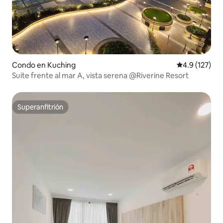
Condo en Kuching
Calificación 
4.9 (127)
Suite frente al mar A, vista serena @Riverine Resort
Superanfitrión
Superanfitrión