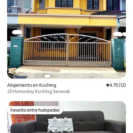
Alojamiento en Kuching
Calificación 
4.75 (12)
JS Homestay Kuching Sarawak
Favorito entre huéspedes
Favorito entre huéspedes