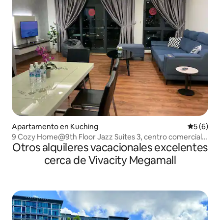
Apartamento en Kuching
Calificac
5 (6)
9 Cozy Home@9th Floor Jazz Suites 3, centro comercial
Otros alquileres vacacionales excelentes
Vivacity
cerca de Vivacity Megamall