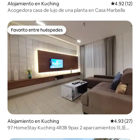
Alojamiento en Kuching
Calificación 
4.92 (12)
Acogedora casa de lujo de una planta en Casa Marbella
Favorito entre huéspedes
Favorito entre huéspedes
Alojamiento en Kuching
Calificación 
4.93 (27)
97 HomeStay Kuching 4R3B 9pax 2 aparcamientos 玖居民
宿