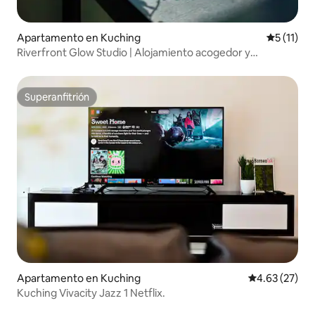
Apartamento en Kuching
Calificaci
5 (11)
Riverfront Glow Studio | Alojamiento acogedor y
minimalista
Superanfitrión
Superanfitrión
Apartamento en Kuching
Calificación 
4.63 (27)
Kuching Vivacity Jazz 1 Netflix.