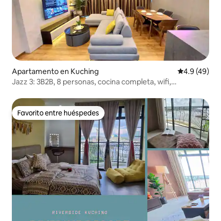
Apartamento en Kuching
Calificación
4.9 (49)
Jazz 3: 3B2B, 8 personas, cocina completa, wifi,
desinfectado
Favorito entre huéspedes
Favorito entre huéspedes