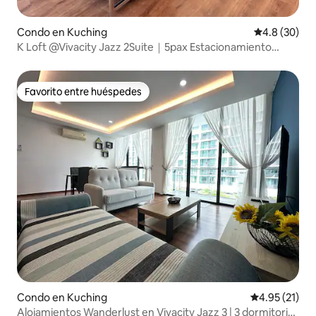
Condo en Kuching
Calificación
4.8 (30)
K Loft @Vivacity Jazz 2Suite｜5pax Estacionamiento
gratuito 10F
Favorito entre huéspedes
Favorito entre huéspedes
Condo en Kuching
Calificación 
4.95 (21)
Alojamientos Wanderlust en Vivacity Jazz 3 | 3 dormitorios