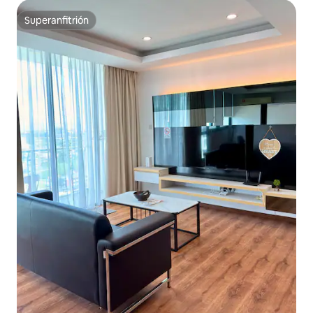
Superanfitrión
Superanfitrión