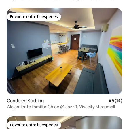
para 5+2 personas
Favorito entre huéspedes
Favorito entre huéspedes
Condo en Kuching
Calificaci
5 (14)
Alojamiento familiar Chloe @ Jazz 1, Vivacity Megamall
Favorito entre huéspedes
Favorito entre huéspedes