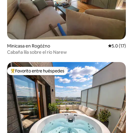
Minicasa en Rogóźno
Calificación
5.0 (17)
Cabaña lila sobre el río Narew
Favorito entre huéspedes
Favorito entre huéspedes preferido