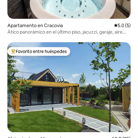
Apartamento en Cracovia
Calificació
5.0 (5)
Ático panorámico en el último piso, jacuzzi, garaje, aire
acondicionado
Favorito entre huéspedes
Favorito entre huéspedes preferido