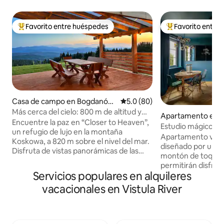
Favorito entre huéspedes
Favorito entre
Favorito entre huéspedes preferido
Favorito entre hu
Casa de campo en Bogdanów
Calificación promedio: 5.0 de 
5.0 (80)
ka
Más cerca del cielo: 800 m de altitud y
Apartamento en S
spa al aire libre
Encuentre la paz en “Closer to Heaven”,
o
Estudio mágico / C
un refugio de lujo en la montaña
al río
Apartamento ver
Koskowa, a 820 m sobre el nivel del mar.
diseñado por un a
Disfruta de vistas panorámicas de las
montón de toques
montañas Beskid Wyspowy y Tatra
permitirán disfrut
desde una espaciosa terraza. Esta casa
Servicios populares en alquileres
lugar. Situado en 
ecológica de 88 metros cuadrados está
antiguo, en la fam
vacacionales en Vistula River
rodeada de 2300 metros cuadrados de
profesor» con vistas
terreno privado. Relájate en el spa al aire
es muy acogedor y t
libre sin cloro para 5 personas durante
es un antiguo gran
todo el año con 2 asientos de masaje
calle Brzozowa su