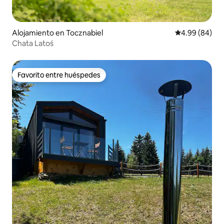
Alojamiento en Tocznabiel
Calificación p
4.99 (84)
Chata Latoś
Favorito entre huéspedes
Favorito entre huéspedes