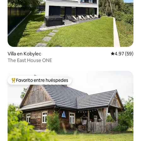
Villa en Kobylec
Calificación p
4.97 (59)
The East House ONE
Favorito entre huéspedes
Favorito entre huéspedes preferido