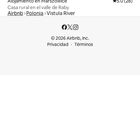
Alojamiento en Marszowice
Calificación
5.0 (28)
Casa rural en el valle de Raby
Airbnb
Polonia
Vistula River
© 2026 Airbnb, Inc.
Privacidad
Términos