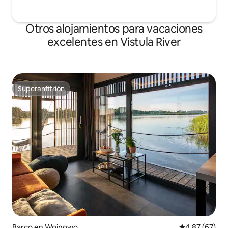
Otros alojamientos para vacaciones
excelentes en Vistula River
Superanfitrión
Superanfitrión
Barco en Wojnowo
Calificación p
4.87 (67)