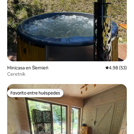
Minicasa en Ślemień
Calificación p
4.98 (53)
Ceretnik
Favorito entre huéspedes
Favorito entre huéspedes