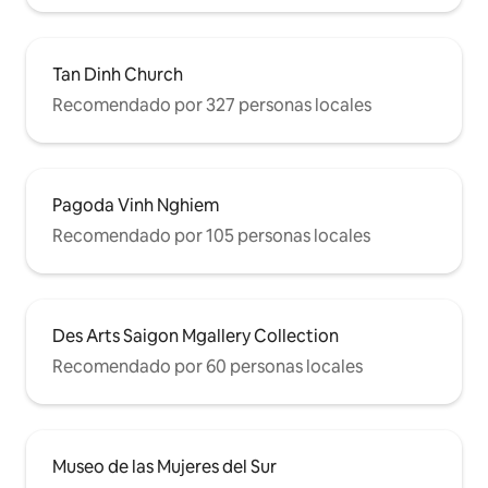
francesa, a solo unos pasos del corazón
de la ciudad más vibrante de Vietnam. El
edificio en sí está lleno de cafeterías
boutique y galerías de arte. Literalmente
Tan Dinh Church
te estás quedando en el corazón de la
Recomendado por 327 personas locales
ciudad de Ho Chi Minh. A 3 minutos de
Bitexco Financial Tower, a 10 minutos de
la estación central de autobuses de Ben
Thanh y los taxis están justo enfrente de
tu puerta. Prepárate para explorar
Pagoda Vinh Nghiem
Saigón, ¡la perla del Lejano Oriente!
Recomendado por 105 personas locales
Des Arts Saigon Mgallery Collection
Recomendado por 60 personas locales
Museo de las Mujeres del Sur