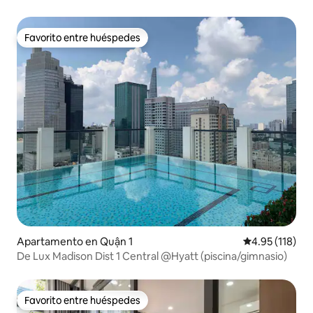
Favorito entre huéspedes
Favorito entre huéspedes
Apartamento en Quận 1
Calificación p
4.95 (118)
De Lux Madison Dist 1 Central @Hyatt (piscina/gimnasio)
Favorito entre huéspedes
Favorito entre huéspedes