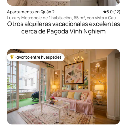
Apartamento en Quận 2
Calificación
5.0 (12)
Luxury Metropole de 1 habitación, 65 m², con vista a Cau
Otros alquileres vacacionales excelentes
Ba Son
cerca de Pagoda Vinh Nghiem
Favorito entre huéspedes
Favorito entre huéspedes preferido