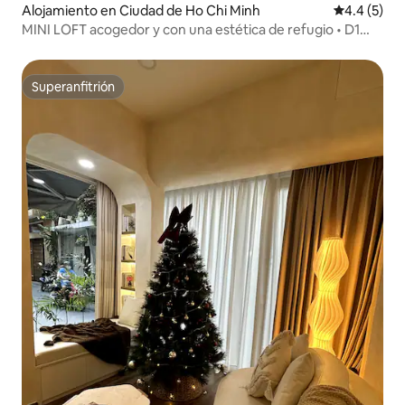
Alojamiento en Ciudad de Ho Chi Minh
Calificació
4.4 (5)
MINI LOFT acogedor y con una estética de refugio • D1
City Center
Superanfitrión
Superanfitrión