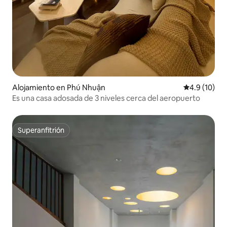
Alojamiento en Phú Nhuận
Calificación
4.9 (10)
Es una casa adosada de 3 niveles cerca del aeropuerto
Superanfitrión
Superanfitrión