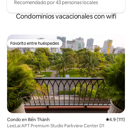
Recomendado por 43 personas locales
Condominios vacacionales con wifi
Favorito entre huéspedes
Favorito entre huéspedes
Condo en Bến Thành
Calificación 
4.9 (111)
LeeLai APT Premium Studio Parkview Center D1