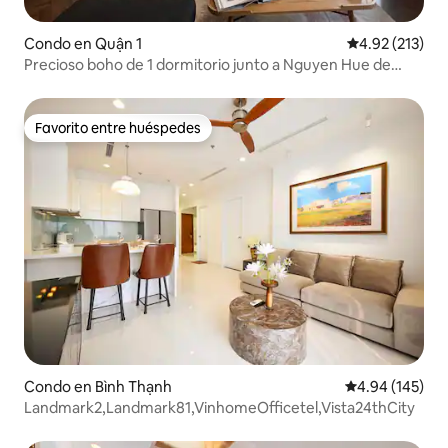
Condo en Quận 1
Calificación p
4.92 (213)
Precioso boho de 1 dormitorio junto a Nguyen Hue de
Circadian
Favorito entre huéspedes
Favorito entre huéspedes
Condo en Bình Thạnh
Calificación pr
4.94 (145)
Landmark2,Landmark81,VinhomeOfficetel,Vista24thCity