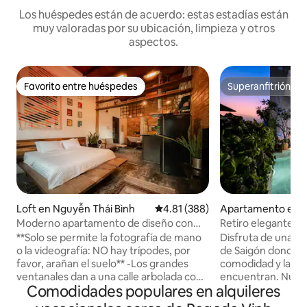
Los huéspedes están de acuerdo: estas estadías están
muy valoradas por su ubicación, limpieza y otros
aspectos.
Favorito entre huéspedes
Superanfitrión
Favorito entre huéspedes
Superanfitrión
Loft en Nguyễn Thái Bình
Calificación promedio: 4.81 de 5
4.81 (388)
Apartamento en 
Moderno apartamento de diseño con
Retiro elegante | 
impresionantes detalles retro.
con piscina privad
**Solo se permite la fotografía de mano
Disfruta de una es
o la videografía: NO hay trípodes, por
de Saigón donde el 
favor, arañan el suelo** -Los grandes
comodidad y la c
ventanales dan a una calle arbolada con
encuentran. Nues
Comodidades populares en alquileres
tamarindo y al otro lado de la
apartamento dúpl
arquitectura de la época colonial
piscina privada en