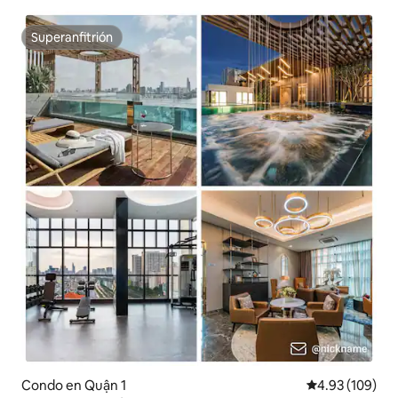
Superanfitrión
Superanfitrión
Condo en Quận 1
Calificación pr
4.93 (109)