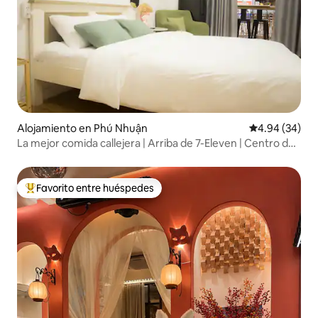
Alojamiento en Phú Nhuận
Calificación p
4.94 (34)
La mejor comida callejera | Arriba de 7-Eleven | Centro de
la ciudad
Favorito entre huéspedes
Favorito entre huéspedes preferido