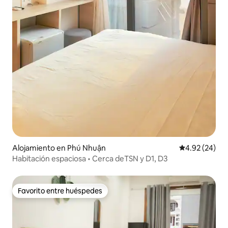
Alojamiento en Phú Nhuận
Calificación p
4.92 (24)
Habitación espaciosa • Cerca deTSN y D1, D3
Favorito entre huéspedes
Favorito entre huéspedes