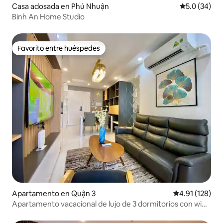
Casa adosada en Phú Nhuận
Calificación
5.0 (34)
Binh An Home Studio
Favorito entre huéspedes
Favorito entre huéspedes
Apartamento en Quận 3
Calificación p
4.91 (128)
Apartamento vacacional de lujo de 3 dormitorios con wifi
súper rápido en D3