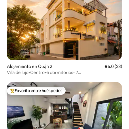
Alojamiento en Quận 2
Calificación
5.0 (23)
Villa de lujo•Centro•6 dormitorios• 7
baños•Piscina•Sauna•KTV•Bi-a
Favorito entre huéspedes
Favorito entre huéspedes preferido