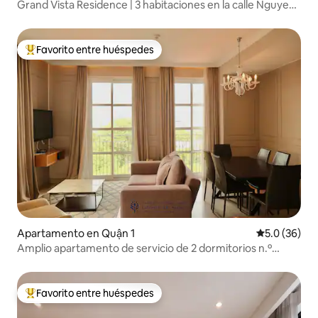
Grand Vista Residence | 3 habitaciones en la calle Nguyen
Hue
Favorito entre huéspedes
Favorito entre huéspedes preferido
Apartamento en Quận 1
Calificación
5.0 (36)
Amplio apartamento de servicio de 2 dormitorios n.º
03/Limpieza diaria/D1-HCMC
Favorito entre huéspedes
Favorito entre huéspedes preferido