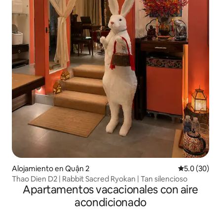
Alojamiento en Quận 2
Calificación
5.0 (30)
Thao Dien D2 | Rabbit Sacred Ryokan | Tan silencioso
Apartamentos vacacionales con aire
acondicionado