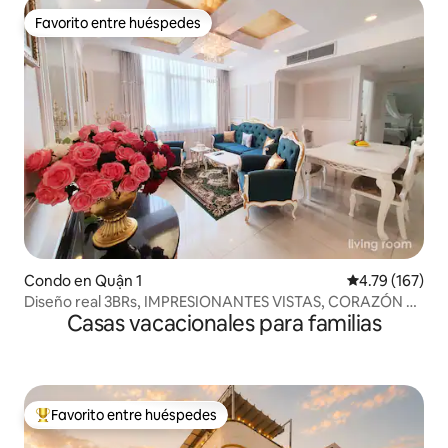
Favorito entre huéspedes
Favorito entre huéspedes
Condo en Quận 1
Calificación p
4.79 (167)
Diseño real 3BRs, IMPRESIONANTES VISTAS, CORAZÓN de
Casas vacacionales para familias
HCMcity
Favorito entre huéspedes
Favorito entre huéspedes preferido