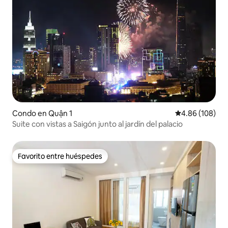
Condo en Quận 1
Calificación pr
4.86 (108)
Suite con vistas a Saigón junto al jardín del palacio
Favorito entre huéspedes
Favorito entre huéspedes