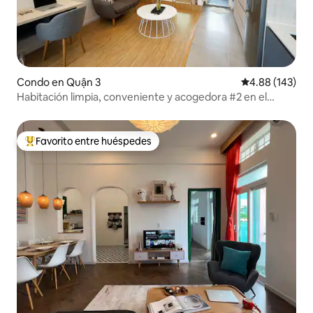
Condo en Quận 3
Calificación pr
4.88 (143)
Habitación limpia, conveniente y acogedora #2 en el
Distrito 3
Favorito entre huéspedes
Favorito entre huéspedes preferido