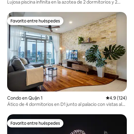
Lujosa piscina infinita en la azotea de 2 dormitorios y 2
baños, gimnasio
Favorito entre huéspedes
Favorito entre huéspedes
Condo en Quận 1
Calificación 
4.9 (124)
Ático de 4 dormitorios en D1 junto al palacio con vistas al
Bitexco
Favorito entre huéspedes
Favorito entre huéspedes