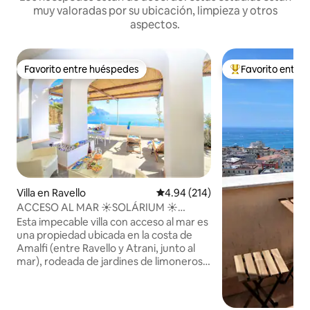
muy valoradas por su ubicación, limpieza y otros
aspectos.
Favorito entre huéspedes
Favorito entre
Favorito entre huéspedes
Favorito entre hu
Villa en Ravello
Calificación promedio: 4.94 de 5
4.94 (214)
ACCESO AL MAR ☀️SOLÁRIUM ☀️
APARCAMIENTO ☀️ RAVELLO JUNTO AL
Esta impecable villa con acceso al mar es
MAR
una propiedad ubicada en la costa de
Amalfi (entre Ravello y Atrani, junto al
mar), rodeada de jardines de limoneros y
naranjos, con un amplio solárium y
acceso directo al mar. Tiene capacidad
para 3 huéspedes. Estacionamiento