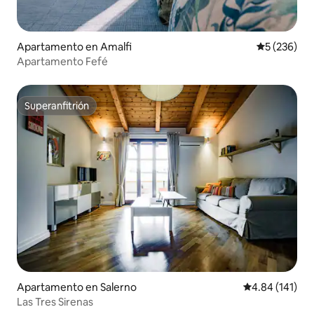
Apartamento en Amalfi
Calificación
5 (236)
Apartamento Fefé
Superanfitrión
Superanfitrión
Apartamento en Salerno
Calificación p
4.84 (141)
Las Tres Sirenas