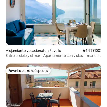
Alojamiento vacacional en Ravello
Calificación pr
4.97 (100)
Entre el cielo y el mar - Apartamento con vistas al mar en
Ravello
Favorito entre huéspedes
Favorito entre huéspedes