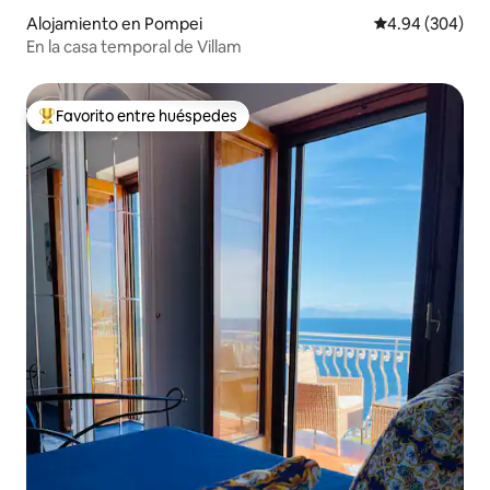
Alojamiento en Pompei
Calificación pr
4.94 (304)
En la casa temporal de Villam
Favorito entre huéspedes
Favorito entre huéspedes preferido