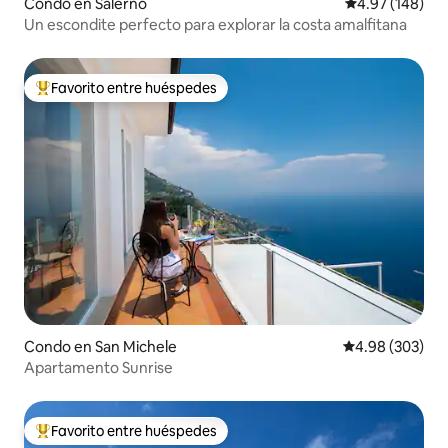
Condo en Salerno
Calificación pr
4.97 (148)
Un escondite perfecto para explorar la costa amalfitana
Favorito entre huéspedes
Favorito entre huéspedes preferido
Condo en San Michele
Calificación pr
4.98 (303)
Apartamento Sunrise
Favorito entre huéspedes
Favorito entre huéspedes preferido