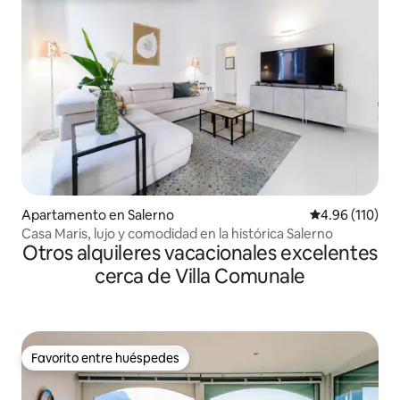
Apartamento en Salerno
Calificación p
4.96 (110)
Casa Maris, lujo y comodidad en la histórica Salerno
Otros alquileres vacacionales excelentes
cerca de Villa Comunale
Favorito entre huéspedes
Favorito entre huéspedes