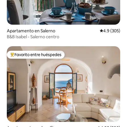
Apartamento en Salerno
Calificación p
4.9 (305)
B&B Isabel - Salerno centro
Favorito entre huéspedes
Favorito entre huéspedes preferido