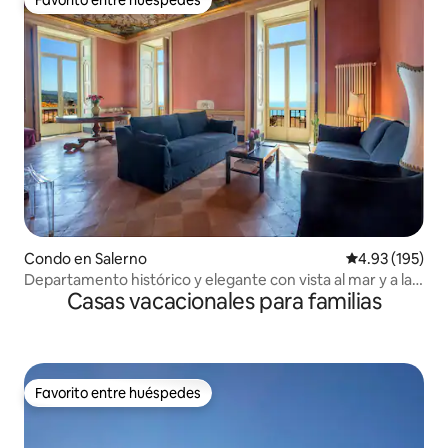
Favorito entre huéspedes
Favorito entre huéspedes
Condo en Salerno
Calificación p
4.93 (195)
Departamento histórico y elegante con vista al mar y a la
Casas vacacionales para familias
catedral
Favorito entre huéspedes
Favorito entre huéspedes