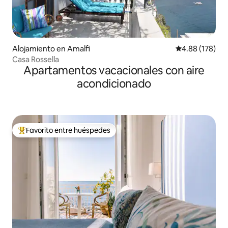
Alojamiento en Amalfi
Calificación pr
4.88 (178)
Casa Rossella
Apartamentos vacacionales con aire
acondicionado
Favorito entre huéspedes
Favorito entre huéspedes preferido