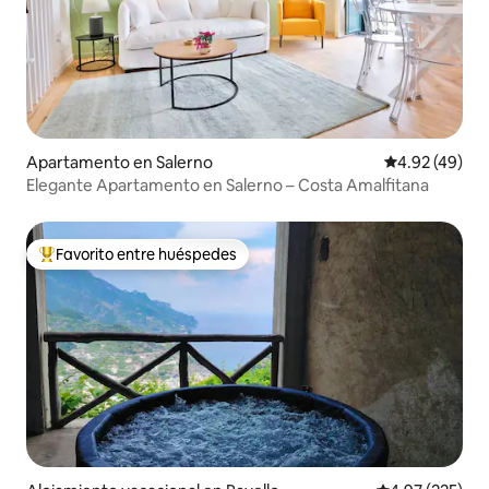
Apartamento en Salerno
Calificación 
4.92 (49)
Elegante Apartamento en Salerno – Costa Amalfitana
Favorito entre huéspedes
Favorito entre huéspedes preferido