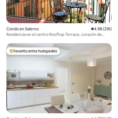
Condo en Salerno
Calificación pr
4.98 (216)
Residencia en el centro Rooftop Terrace, corazón de
Salerno
Favorito entre huéspedes
Favorito entre huéspedes preferido