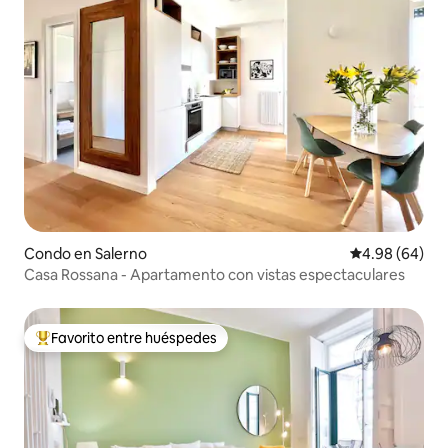
Condo en Salerno
Calificación p
4.98 (64)
Casa Rossana - Apartamento con vistas espectaculares
Favorito entre huéspedes
Favorito entre huéspedes preferido