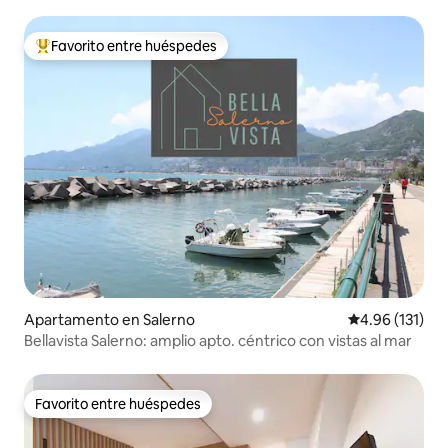
Favorito entre huéspedes
Favorito entre huéspedes preferido
Apartamento en Salerno
Calificación p
4.96 (131)
Bellavista Salerno: amplio apto. céntrico con vistas al mar
Favorito entre huéspedes
Favorito entre huéspedes