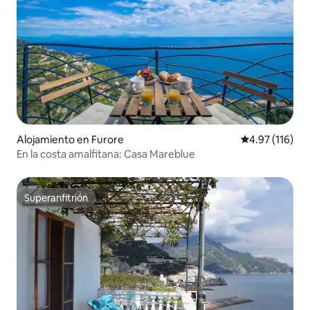
Alojamiento en Furore
Calificación p
4.97 (116)
En la costa amalfitana: Casa Mareblue
Superanfitrión
Superanfitrión