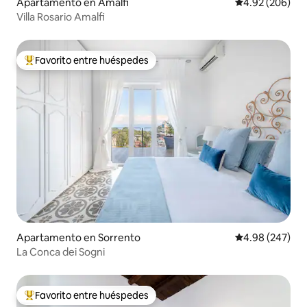
Apartamento en Amalfi
Calificación pr
4.92 (206)
Villa Rosario Amalfi
Favorito entre huéspedes
Favorito entre huéspedes preferido
Apartamento en Sorrento
Calificación pr
4.98 (247)
La Conca dei Sogni
Favorito entre huéspedes
Favorito entre huéspedes preferido