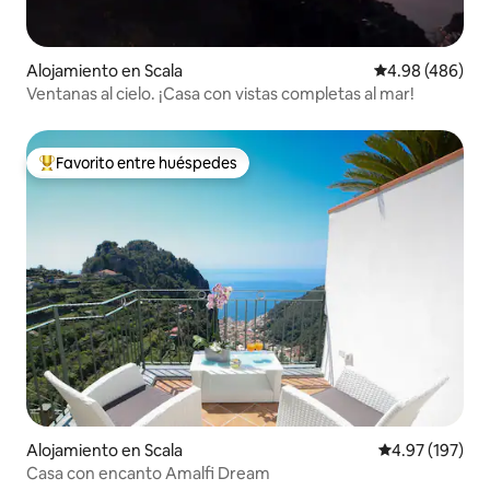
Alojamiento en Scala
Calificación pr
4.98 (486)
Ventanas al cielo. ¡Casa con vistas completas al mar!
Favorito entre huéspedes
Favorito entre huéspedes preferido
Alojamiento en Scala
Calificación p
4.97 (197)
Casa con encanto Amalfi Dream