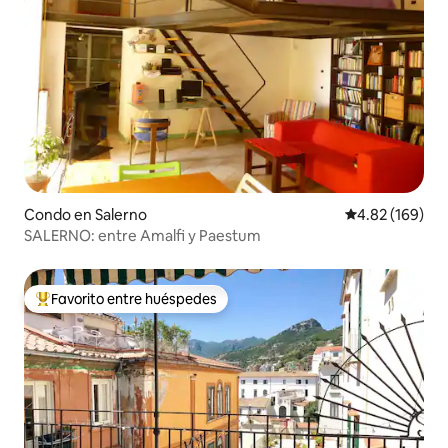
Condo en Salerno
Calificación pr
4.82 (169)
SALERNO: entre Amalfi y Paestum
Favorito entre huéspedes
Favorito entre huéspedes preferido