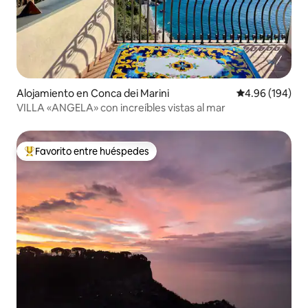
Alojamiento en Conca dei Marini
Calificación pr
4.96 (194)
VILLA «ANGELA» con increíbles vistas al mar
Favorito entre huéspedes
Favorito entre huéspedes preferido