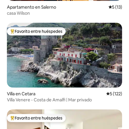
Apartamento en Salerno
Calificaci
5 (13)
casa Wilson
Favorito entre huéspedes
Favorito entre huéspedes preferido
Villa en Cetara
Calificació
5 (122)
Villa Venere - Costa de Amalfi | Mar privado
Favorito entre huéspedes
Favorito entre huéspedes preferido