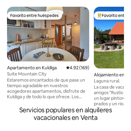
Favorito entre huéspedes
Favorito entre
Favorito entre huéspedes
Favorito entre hu
Apartamento en Kuldīga
Calificación promedio: 4.92 de 5
4.92 (169)
Suite Mountain City
Alojamiento en Tal
Estaremos encantados de que pase un
Laguna rural.
tiempo agradable en nuestros
La casa de vacacio
acogedores apartamentos, disfrute de
amigos "Rustic La
Kuldiga y de todo lo que ofrece. Los
un lugar pintoresco
apartamentos de Kalna miesta están
prados y un río. U
ubicados en el corazón de la ciudad,
Servicios populares en alquileres
cerca de la autopis
junto a la plaza del ayuntamiento y a
Un lugar relajante
vacacionales en Venta
pocos minutos a pie de la Venta rumbas.
pequeña compañía
Para su comodidad, también ofrecemos
les encanta disfrut
una sauna. Es un placer darle la