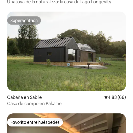
Una joya de la naturaleza: la casa del lago Longevity
Superanfitrión
Superanfitrión
Cabaña en Sabile
Calificación p
4.83 (66)
Casa de campo en Pakalne
Favorito entre huéspedes
Favorito entre huéspedes