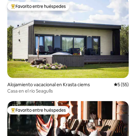
Favorito entre huéspedes
Favorito entre huéspedes preferido
Alojamiento vacacional en Krasta ciems
Calificaci
5 (55)
Casa en el río Seagulls
Favorito entre huéspedes
Favorito entre huéspedes preferido