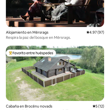
Alojamiento en Mērsrags
Calificación p
4.97 (97)
Respira la paz del bosque en Mērsrags.
Favorito entre huéspedes
Favorito entre huéspedes preferido
Cabaña en Brocēnu novads
Calificaci
5 (12)