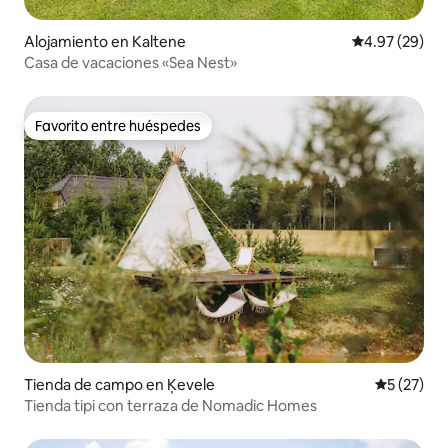
Alojamiento en Kaltene
Calificación p
4.97 (29)
Casa de vacaciones «Sea Nest»
Favorito entre huéspedes
Favorito entre huéspedes
Tienda de campo en Ķevele
Calificaci
5 (27)
Tienda tipi con terraza de Nomadic Homes