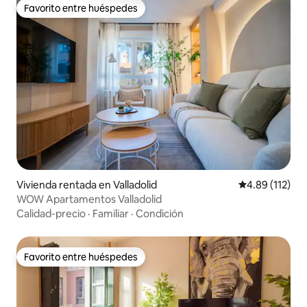
Favorito entre huéspedes
Favorito entre huéspedes
Vivienda rentada en Valladolid
Calificación p
4.89 (112)
WOW Apartamentos Valladolid
Calidad-precio
·
Familiar
·
Condición
Favorito entre huéspedes
Favorito entre huéspedes