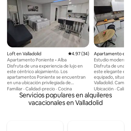
Loft en Valladolid
Calificación promedio: 4.97 de 
4.97 (34)
Apartamento en Va
Apartamento Poniente • Alba
Estudio moderno 
Disfruta de una experiencia de lujo en
Disfruta de una es
este céntrico alojamiento. Los
este elegante est
apartamentos Poniente se encuentran
equipado, situado
en una ubicación privilegiada de
Valladolid. Cama de matrimonio y sofá
Valladolid, a orillas del río Pisuerga, a tan
de dos plazas. Sma
Familiar
·
Calidad-precio
·
Cocina
Ubicación
·
Calida
solo 3 minutos andando del centro
Servicios populares en alquileres
acondicionado y ca
histórico y otros 3 minutos andando de la
confort en cualqu
vacacionales en Valladolid
feria de muestras de Valladolid. A 600
completa con lava
mts de la Cúpula Milenio. Fácil
lavavajillas, cafet
aparcamiento gratuito. La zona combina
menaje... Baño privado: toal
lo mejor de ambos mundos: la
champú y acondic
tranquilidad de la ribera del río con la
disponible bajo pet