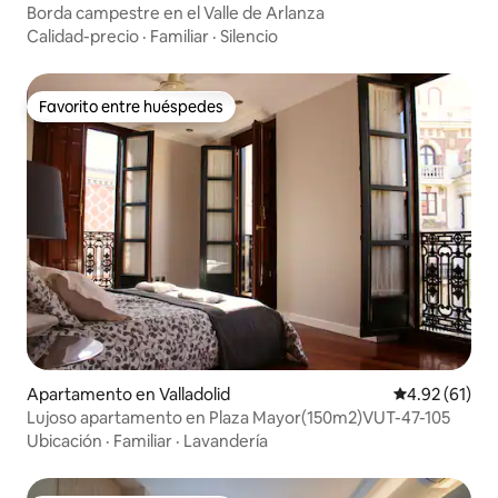
Borda campestre en el Valle de Arlanza
Calidad-precio
·
Familiar
·
Silencio
Favorito entre huéspedes
Favorito entre huéspedes
Apartamento en Valladolid
Calificación 
4.92 (61)
Lujoso apartamento en Plaza Mayor(150m2)VUT-47-105
Ubicación
·
Familiar
·
Lavandería