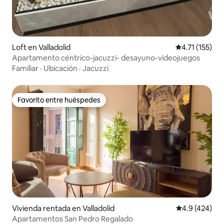
Loft en Valladolid
Calificación p
4.71 (155)
Apartamento céntrico-jacuzzi- desayuno-videojuegos
Familiar
·
Ubicación
·
Jacuzzi
Favorito entre huéspedes
Favorito entre huéspedes
Vivienda rentada en Valladolid
Calificación 
4.9 (424)
Apartamentos San Pedro Regalado