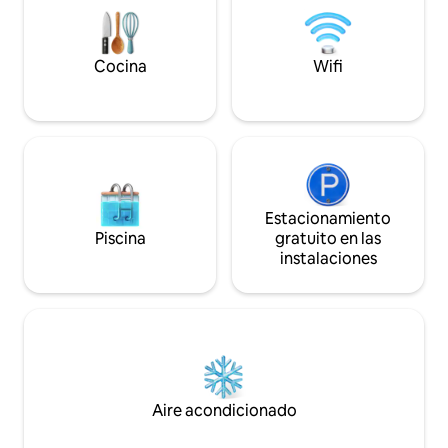
cercanía a los principales puntos de
pasos de la Plaza
interés de la ciudad.
autónomo. 
Cocina
Wifi
Estacionamiento
Piscina
gratuito en las
instalaciones
Aire acondicionado