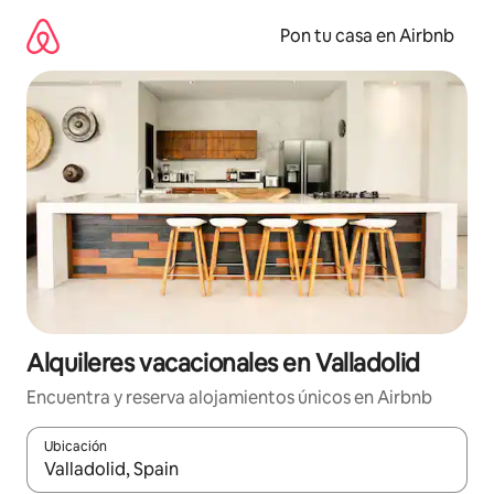
Omite
el
Pon tu casa en Airbnb
contenido
Alquileres vacacionales en Valladolid
Encuentra y reserva alojamientos únicos en Airbnb
Ubicación
Cuando los resultados estén disponibles, navega con las teclas d