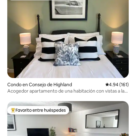
Condo en Consejo de Highland
Calificación p
4.94 (161)
Acogedor apartamento de una habitación con vistas a la
destilería
Favorito entre huéspedes
Favorito entre huéspedes preferido