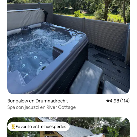
Bungalow en Drumnadrochit
Calificación p
4.98 (114)
Spa con jacuzzi en River Cottage
Favorito entre huéspedes
Favorito entre huéspedes preferido