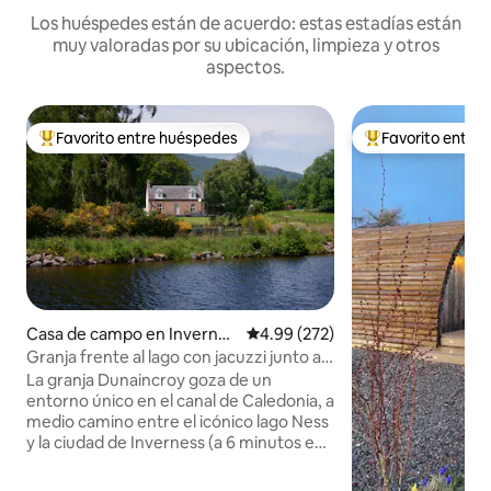
Los huéspedes están de acuerdo: estas estadías están
muy valoradas por su ubicación, limpieza y otros
aspectos.
Favorito entre huéspedes
Favorito entre
Favorito entre huéspedes preferido
Favorito entre hu
Casa de campo en Invernes
Calificación promedio: 4.99 de 5
4.99 (272)
s
Granja frente al lago con jacuzzi junto al
lago Ness
La granja Dunaincroy goza de un
entorno único en el canal de Caledonia, a
medio camino entre el icónico lago Ness
y la ciudad de Inverness (a 6 minutos en
cualquier dirección). Ubicada en una
histórica finca de las Tierras Altas, esta