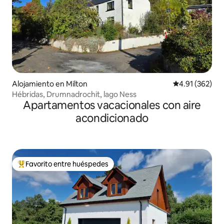
Alojamiento en Milton
Calificación p
4.91 (362)
Hébridas, Drumnadrochit, lago Ness
Apartamentos vacacionales con aire
acondicionado
Favorito entre huéspedes
Favorito entre huéspedes preferido