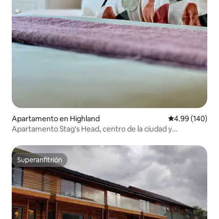
Apartamento en Highland
Calificación pr
4.99 (140)
Apartamento Stag's Head, centro de la ciudad y
aparcamiento gratuito.
Superanfitrión
Superanfitrión