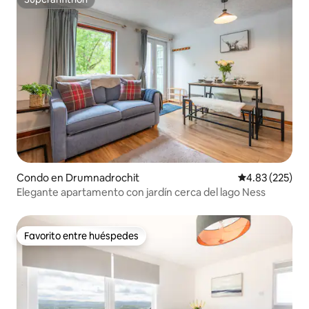
Superanfitrión
Condo en Drumnadrochit
Calificación pr
4.83 (225)
Elegante apartamento con jardín cerca del lago Ness
Favorito entre huéspedes
Favorito entre huéspedes