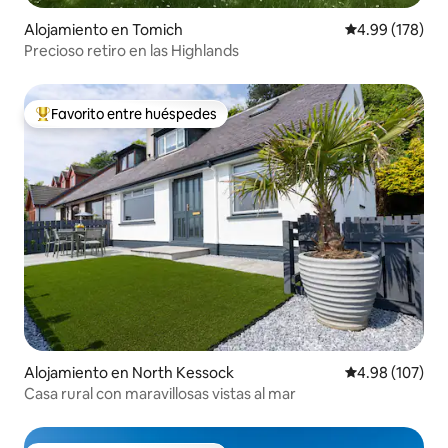
Alojamiento en Tomich
Calificación pr
4.99 (178)
Precioso retiro en las Highlands
Favorito entre huéspedes
Favorito entre huéspedes preferido
Alojamiento en North Kessock
Calificación pr
4.98 (107)
Casa rural con maravillosas vistas al mar