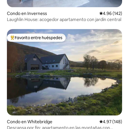
Condo en Inverness
Calificación pr
4.96 (142)
Laughlin House: acogedor apartamento con jardín central
Favorito entre huéspedes
Favorito entre huéspedes preferido
Condo en Whitebridge
Calificación pr
4.97 (148)
Descansa por fin: apartamento en las montañas con