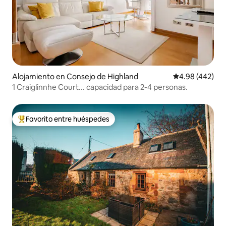
Alojamiento en Consejo de Highland
Calificación pr
4.98 (442)
1 Craiglinnhe Court... capacidad para 2-4 personas.
Favorito entre huéspedes
Favorito entre huéspedes preferido