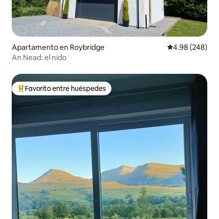
Apartamento en Roybridge
Calificación pr
4.98 (248)
An Nead: el nido
Favorito entre huéspedes
Favorito entre huéspedes preferido