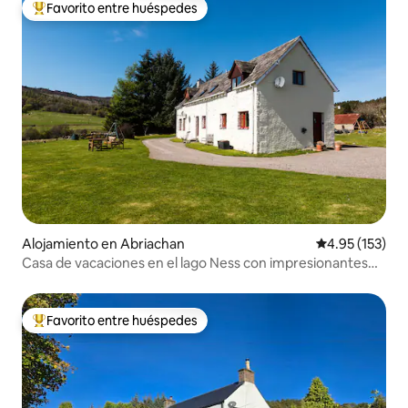
Favorito entre huéspedes
Favorito entre huéspedes preferido
Alojamiento en Abriachan
Calificación p
4.95 (153)
Casa de vacaciones en el lago Ness con impresionantes
vistas al lago
Favorito entre huéspedes
Favorito entre huéspedes preferido