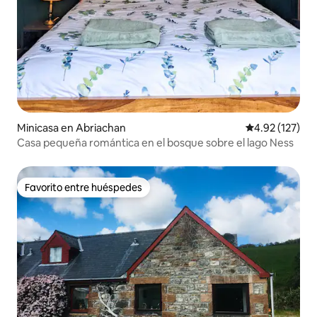
Minicasa en Abriachan
Calificación p
4.92 (127)
Casa pequeña romántica en el bosque sobre el lago Ness
Favorito entre huéspedes
Favorito entre huéspedes