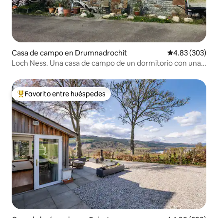
Casa de campo en Drumnadrochit
Calificación pr
4.83 (303)
Loch Ness. Una casa de campo de un dormitorio con unas
vistas increíbles.
Favorito entre huéspedes
Favorito entre huéspedes preferido