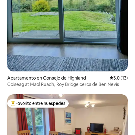
Apartamento en Consejo de Highland
Calificación
5.0 (13)
Coiseag at Maol Ruadh, Roy Bridge cerca de Ben Nevis
Favorito entre huéspedes
Favorito entre huéspedes preferido