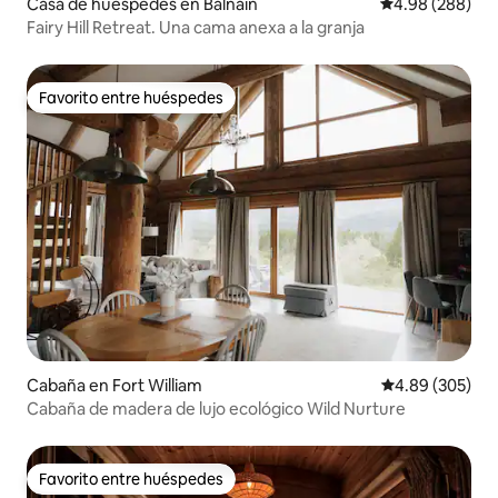
Casa de huéspedes en Balnain
Calificación pr
4.98 (288)
Fairy Hill Retreat. Una cama anexa a la granja
Favorito entre huéspedes
Favorito entre huéspedes
Cabaña en Fort William
Calificación pr
4.89 (305)
Cabaña de madera de lujo ecológico Wild Nurture
Favorito entre huéspedes
Favorito entre huéspedes