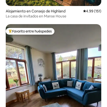
Alojamiento en Consejo de Highland
Calificación p
4.99 (151)
La casa de invitados en Manse House
Favorito entre huéspedes
Favorito entre huéspedes preferido