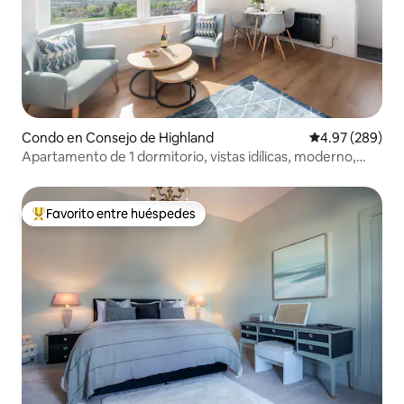
Condo en Consejo de Highland
Calificación pr
4.97 (289)
Apartamento de 1 dormitorio, vistas idílicas, moderno,
Inverness
Favorito entre huéspedes
Favorito entre huéspedes preferido