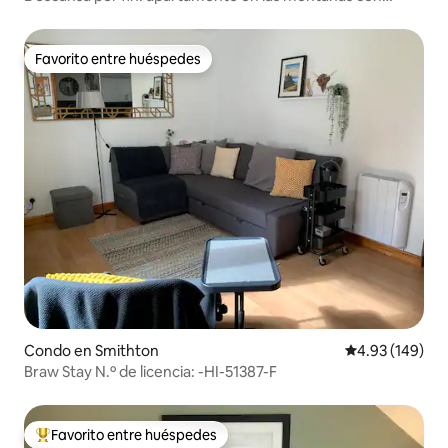
jacuzzi privado
Favorito entre huéspedes
Favorito entre huéspedes
Condo en Smithton
Calificación pr
4.93 (149)
Braw Stay N.º de licencia: -HI-51387-F
Favorito entre huéspedes
Favorito entre huéspedes preferido