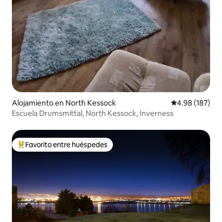
Alojamiento en North Kessock
Calificación pr
4.98 (187)
Escuela Drumsmittal, North Kessock, Inverness
Favorito entre huéspedes
Favorito entre huéspedes preferido