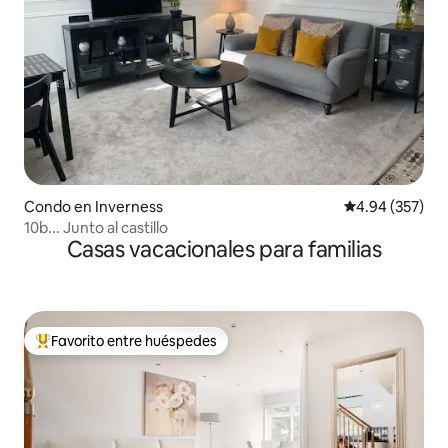
Condo en Inverness
Calificación pr
4.94 (357)
10b... Junto al castillo
Casas vacacionales para familias
Favorito entre huéspedes
Favorito entre huéspedes preferido