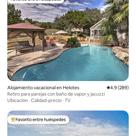
Favorito entre huéspedes
Alojamiento vacacional en Helotes
Calificación p
4.9 (289)
Retiro para parejas con baño de vapor y jacuzzi
Ubicación
·
Calidad-precio
·
TV
Favorito entre huéspedes
Favorito entre huéspedes preferido