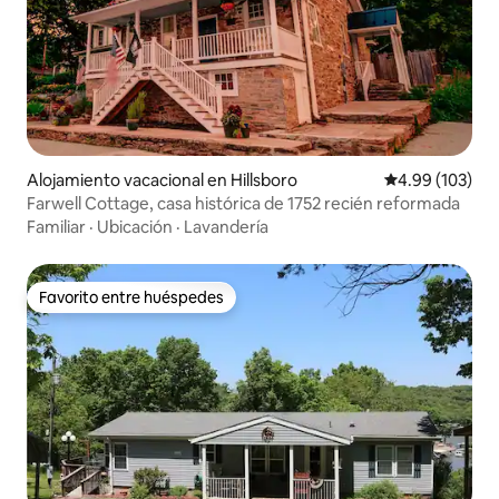
Alojamiento vacacional en Hillsboro
Calificación pr
4.99 (103)
Farwell Cottage, casa histórica de 1752 recién reformada
Familiar
·
Ubicación
·
Lavandería
Favorito entre huéspedes
Favorito entre huéspedes