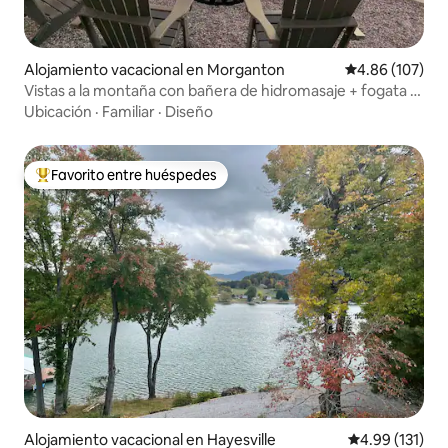
Alojamiento vacacional en Morganton
Calificación pr
4.86 (107)
Vistas a la montaña con bañera de hidromasaje + fogata –
World's Inn
Ubicación
·
Familiar
·
Diseño
Favorito entre huéspedes
Favorito entre huéspedes preferido
Alojamiento vacacional en Hayesville
Calificación p
4.99 (131)