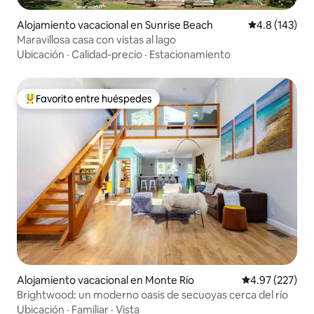
Alojamiento vacacional en Sunrise Beach
Calificación 
4.8 (143)
Maravillosa casa con vistas al lago
Ubicación
·
Calidad-precio
·
Estacionamiento
Favorito entre huéspedes
Favorito entre huéspedes preferido
Alojamiento vacacional en Monte Río
Calificación pr
4.97 (227)
Brightwood: un moderno oasis de secuoyas cerca del río
Ubicación
·
Familiar
·
Vista