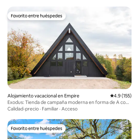
Favorito entre huéspedes
Favorito entre huéspedes
Alojamiento vacacional en Empire
Calificación 
4.9 (155)
Exodus: Tienda de campaña moderna en forma de A con
jacuzzi, de Sleeping Bear
Calidad-precio
·
Familiar
·
Acceso
Favorito entre huéspedes
Favorito entre huéspedes