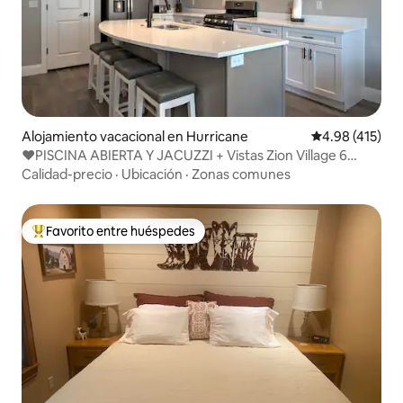
Alojamiento vacacional en Hurricane
Calificación p
4.98 (415)
❤️PISCINA ABIERTA Y JACUZZI + Vistas Zion Village 6
dormitorios❤️
Calidad-precio
·
Ubicación
·
Zonas comunes
Favorito entre huéspedes
Favorito entre huéspedes preferido