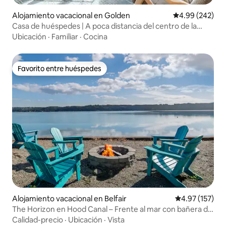
Alojamiento vacacional en Golden
Calificación pr
4.99 (242)
Casa de huéspedes | A poca distancia del centro de la
ciudad | A 15 minutos de Red Rocks
Ubicación
·
Familiar
·
Cocina
Favorito entre huéspedes
Favorito entre huéspedes
Alojamiento vacacional en Belfair
Calificación p
4.97 (157)
The Horizon en Hood Canal – Frente al mar con bañera de
hidromasaje
Calidad-precio
·
Ubicación
·
Vista