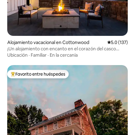
Alojamiento vacacional en Cottonwood
Calificación 
5.0 (137)
¡Un alojamiento con encanto en el corazón del casco
antiguo!
Ubicación
·
Familiar
·
En la cercanía
Favorito entre huéspedes
Favorito entre huéspedes preferido