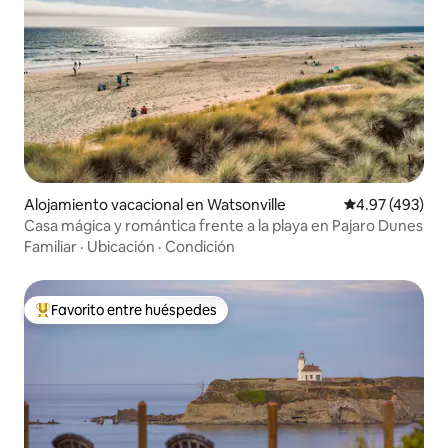
Alojamiento vacacional en Watsonville
Calificación pr
4.97 (493)
Casa mágica y romántica frente a la playa en Pajaro Dunes
Familiar
·
Ubicación
·
Condición
Favorito entre huéspedes
Favorito entre huéspedes preferido