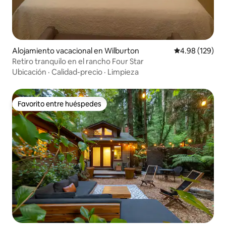
Alojamiento vacacional en Wilburton
Calificación pr
4.98 (129)
Retiro tranquilo en el rancho Four Star
Ubicación
·
Calidad-precio
·
Limpieza
Favorito entre huéspedes
Favorito entre huéspedes