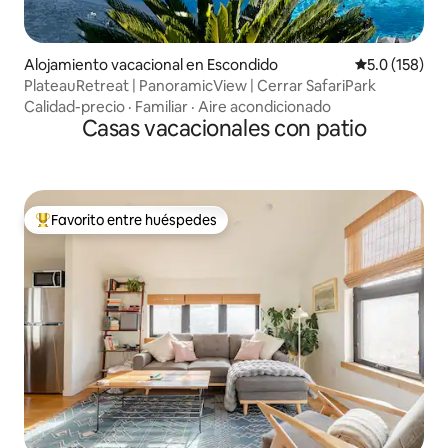
Alojamiento vacacional en Escondido
Calificación 
5.0 (158)
PlateauRetreat | PanoramicView | Cerrar SafariPark
Calidad-precio
·
Familiar
·
Aire acondicionado
Casas vacacionales con patio
Favorito entre huéspedes
Favorito entre huéspedes preferido