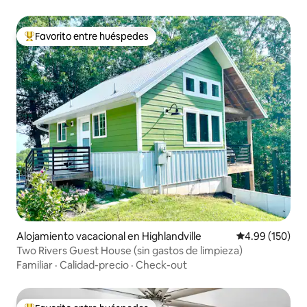
Favorito entre huéspedes
Favorito entre huéspedes preferido
Alojamiento vacacional en Highlandville
Calificación pr
4.99 (150)
Two Rivers Guest House (sin gastos de limpieza)
Familiar
·
Calidad-precio
·
Check-out