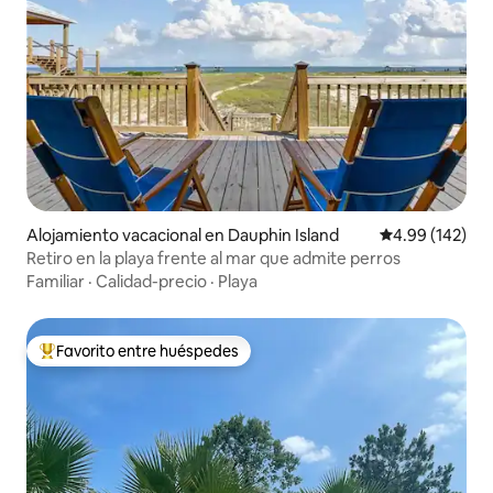
Alojamiento vacacional en Dauphin Island
Calificación pr
4.99 (142)
Retiro en la playa frente al mar que admite perros
Familiar
·
Calidad-precio
·
Playa
Favorito entre huéspedes
Favorito entre huéspedes preferido