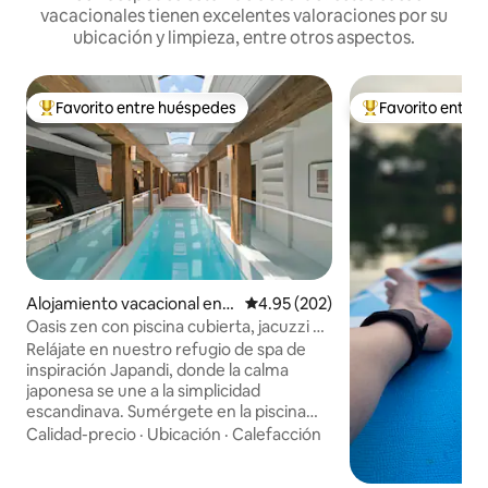
vacacionales tienen excelentes valoraciones por su
ubicación y limpieza, entre otros aspectos.
Favorito entre huéspedes
Favorito entre
Favorito entre huéspedes preferido
Favorito entre hu
Alojamiento vacacional en F
Calificación promedio: 4.95 de 5
4.95 (202)
air Oaks
Oasis zen con piscina cubierta, jacuzzi y
sauna
Relájate en nuestro refugio de spa de
inspiración Japandi, donde la calma
japonesa se une a la simplicidad
escandinava. Sumérgete en la piscina
cubierta climatizada, relájate en una
Calidad-precio
·
Ubicación
·
Calefacción
bañera de cedro, entra en calor en la
sauna privada y date una ducha bajo las