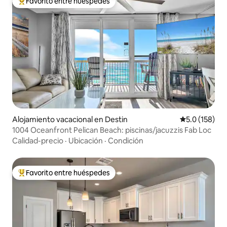
Favorito entre huéspedes
Favorito entre huéspedes preferido
Alojamiento vacacional en Destin
Calificación 
5.0 (158)
1004 Oceanfront Pelican Beach: piscinas/jacuzzis Fab Loc
Calidad-precio
·
Ubicación
·
Condición
Favorito entre huéspedes
Favorito entre huéspedes preferido