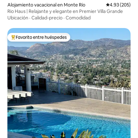
Alojamiento vacacional en Monte Río
Calificación pr
4.93 (205)
Rio Haus | Relajante y elegante en Premier Villa Grande
Ubicación
·
Calidad-precio
·
Comodidad
Favorito entre huéspedes
Favorito entre huéspedes preferido