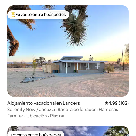
Favorito entre huéspedes
Favorito entre huéspedes preferido
Alojamiento vacacional en Landers
Calificación pr
4.99 (102)
Serenity Now / Jacuzzi+Bañera de leñador+Hamosas
Familiar
·
Ubicación
·
Piscina
Favorito entre huéspedes