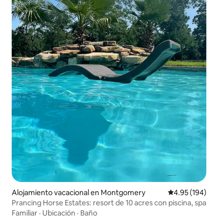
Alojamiento vacacional en Montgomery
Calificación pr
4.95 (194)
Prancing Horse Estates: resort de 10 acres con piscina, spa
Familiar
·
Ubicación
·
Baño