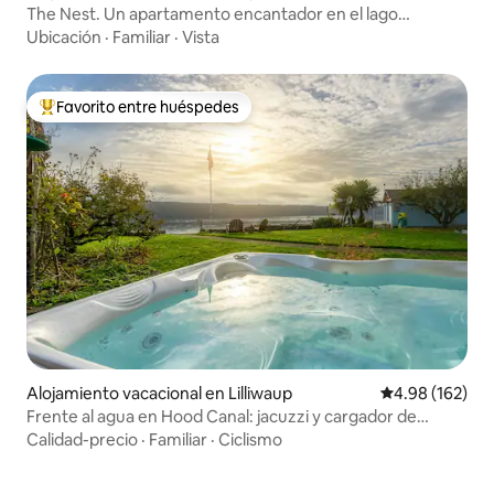
The Nest. Un apartamento encantador en el lago
Chatuge.
Ubicación
·
Familiar
·
Vista
Favorito entre huéspedes
Favorito entre huéspedes preferido
Alojamiento vacacional en Lilliwaup
Calificación pr
4.98 (162)
Frente al agua en Hood Canal: jacuzzi y cargador de
vehículos eléctricos
Calidad-precio
·
Familiar
·
Ciclismo