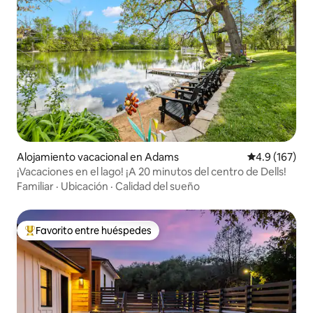
Alojamiento vacacional en Adams
Calificación 
4.9 (167)
¡Vacaciones en el lago! ¡A 20 minutos del centro de Dells!
Familiar
·
Ubicación
·
Calidad del sueño
Favorito entre huéspedes
Favorito entre huéspedes preferido