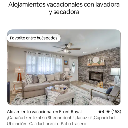
Alojamientos vacacionales con lavadora
y secadora
Favorito entre huéspedes
Favorito entre huéspedes
Alojamiento vacacional en Front Royal
Calificación pr
4.96 (168)
¡Cabaña frente al río Shenandoah! ¡Jacuzzi! ¡Capacidad
para 4 personas!
Ubicación
·
Calidad-precio
·
Patio trasero