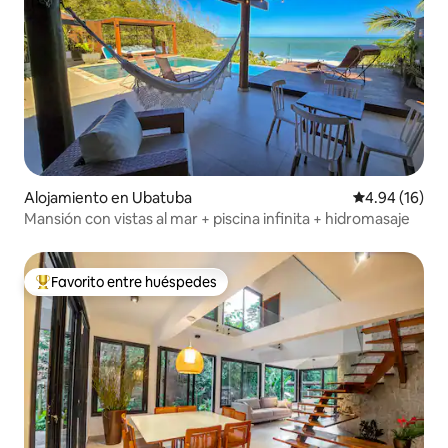
Alojamiento en Ubatuba
Calificación 
4.94 (16)
Mansión con vistas al mar + piscina infinita + hidromasaje
Favorito entre huéspedes
Favorito entre huéspedes preferido