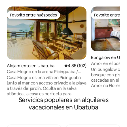
Favorito entre huéspedes
Favorito entre h
Favorito entre huéspedes
Favorito entre h
Bungalow en Uba
Amor en el bosque
Alojamiento en Ubatuba
Calificación promedio: 4.85 de 5
4.85 (102)
playas…
Un bungalow comp
Casa Mogno en la arena Picinguaba /
bosque con piscina
Paraty
Casa Mogno es una villa en Picinguaba
cascadas en el "pat
junto al mar con acceso privado a la playa
Amor na Floresta e
a través del jardín. Oculta en la selva
para aquellos que 
atlántica, la casa es perfecta para
medio de la mata at
Servicios populares en alquileres
reconectarse con la naturaleza. Amplia
riquezas naturales y 
sala de estar con cocina abierta,
vacacionales en Ubatuba
arquitectura y dec
abertura sobre la terraza y vistas al
bungalow se integr
mar/bosque atlántico. WIFI de 250
rodeado de playas, 
MEGAS en la casa. Todos los cuartos (28
naturales, cascada
M2/ cuarto) con vistas al mar y balcón.