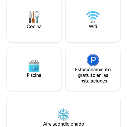
pueblo quilombola
Hay estacionamiento cerca de la casa (a
forma parte del ár
4 minutos a pie) que se paga por
Parque Estatal de 
separado. Actividades : paseo en barco,
Parque de Bocaina
yoga, pesca, stand-up, kayak, Caminada,
...
Cocina
Wifi
Estacionamiento
Piscina
gratuito en las
instalaciones
Aire acondicionado