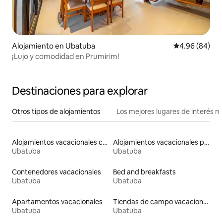
Alojamiento en Ubatuba
Calificación p
4.96 (84)
¡Lujo y comodidad en Prumirim!
Destinaciones para explorar
Otros tipos de alojamientos
Los mejores lugares de interés 
Alojamientos vacacionales con entrada y salida de pistas de esquí
Alojamientos vacacionales para familias
Ubatuba
Ubatuba
Contenedores vacacionales
Bed and breakfasts
Ubatuba
Ubatuba
Apartamentos vacacionales
Tiendas de campo vacacionales
Ubatuba
Ubatuba