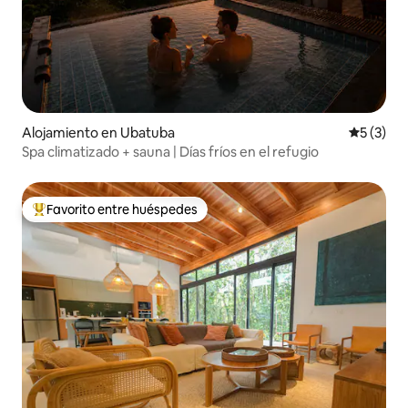
Alojamiento en Ubatuba
Calificac
5 (3)
Spa climatizado + sauna | Días fríos en el refugio
Favorito entre huéspedes
Favorito entre huéspedes preferido