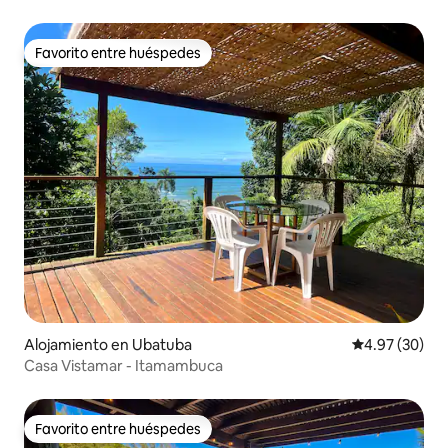
Favorito entre huéspedes
Favorito entre huéspedes
Alojamiento en Ubatuba
Calificación p
4.97 (30)
Casa Vistamar - Itamambuca
Favorito entre huéspedes
Favorito entre huéspedes