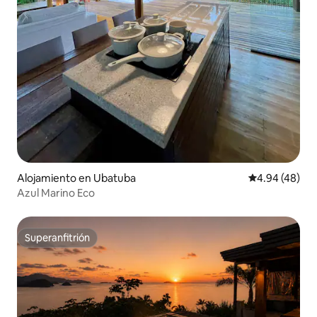
Alojamiento en Ubatuba
Calificación p
4.94 (48)
Azul Marino Eco
Superanfitrión
Superanfitrión