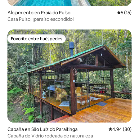
Alojamiento en Praia do Pulso
Calificaci
5 (15)
Casa Pulso, ¡paraíso escondido!
Favorito entre huéspedes
Favorito entre huéspedes
Cabaña en São Luíz do Paraitinga
Calificación p
4.94 (80)
Cabaña de Vidrio rodeada de naturaleza