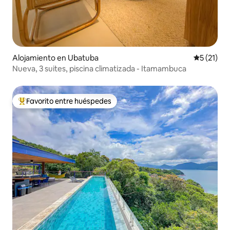
Alojamiento en Ubatuba
Calificaci
5 (21)
Nueva, 3 suites, piscina climatizada - Itamambuca
Favorito entre huéspedes
Favorito entre huéspedes preferido