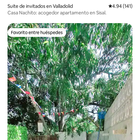
Suite de invitados en Valladolid
Calificación p
4.94 (141)
Casa Nachito: acogedor apartamento en Sisal.
Favorito entre huéspedes
Favorito entre huéspedes