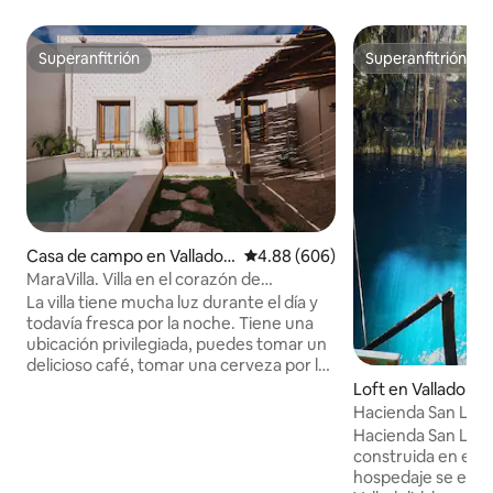
Superanfitrión
Superanfitrión
Superanfitrión
Superanfitrión
Casa de campo en Valladoli
Calificación promedio: 4.88 de 5
4.88 (606)
d
MaraVilla. Villa en el corazón de
Valladolid.
La villa tiene mucha luz durante el día y
todavía fresca por la noche. Tiene una
ubicación privilegiada, puedes tomar un
delicioso café, tomar una cerveza por la
noche o explorar los restaurantes de la
Loft en Valladolid
zona. Se encuentra a 300 metros de la
Hacienda San Lor
estación de autobuses ado, a 200
Cenote y Alberca!
Hacienda San Lo
metros de la plaza principal y a 200
construida en el a
metros de "La Calzada de los Frailes", la
hospedaje se encu
calle más emblemática de Valladolid. TV