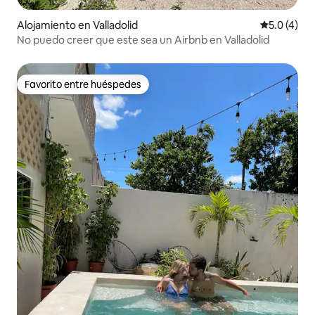
Alojamiento en Valladolid
Calificació
5.0 (4)
No puedo creer que este sea un Airbnb en Valladolid
Favorito entre huéspedes
Favorito entre huéspedes