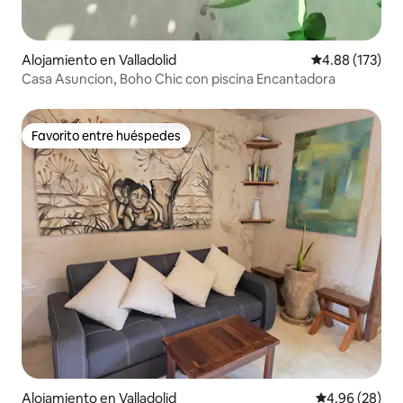
Alojamiento en Valladolid
Calificación p
4.88 (173)
Casa Asuncion, Boho Chic con piscina Encantadora
Favorito entre huéspedes
Favorito entre huéspedes
Alojamiento en Valladolid
Calificación p
4.96 (28)