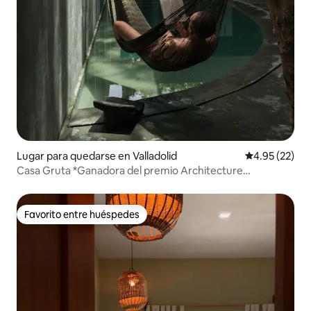
Lugar para quedarse en Valladolid
Calificación 
4.95 (22)
Casa Gruta *Ganadora del premio Architecture
Masterprize.
Favorito entre huéspedes
Favorito entre huéspedes