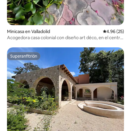
Minicasa en Valladolid
Calificación p
4.96 (25)
Acogedora casa colonial con diseño art déco, en el centro
de la ciudad, con piscina
Superanfitrión
Superanfitrión