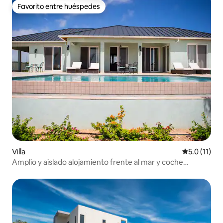
Favorito entre huéspedes
Favorito entre huéspedes
Villa
Calificación
5.0 (11)
Amplio y aislado alojamiento frente al mar y coche
compacto