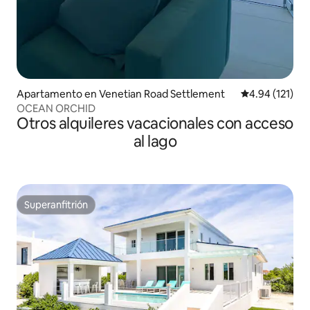
Apartamento en Venetian Road Settlement
Calificación p
4.94 (121)
OCEAN ORCHID
Otros alquileres vacacionales con acceso
al lago
Superanfitrión
Superanfitrión