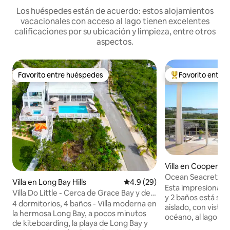
Los huéspedes están de acuerdo: estos alojamientos
vacacionales con acceso al lago tienen excelentes
calificaciones por su ubicación y limpieza, entre otros
aspectos.
Favorito entre huéspedes
Favorito entre
Favorito entre huéspedes
Favorito entre hu
Villa en Cooper Ja
lement
Ocean Seacret, pis
Villa en Long Bay Hills
Calificación promedio: 4.9 de 
4.9 (29)
mar y al canal
Esta impresionante
Villa Do Little - Cerca de Grace Bay y de
y 2 baños está sit
la playa de Long Bay
4 dormitorios, 4 baños - Villa moderna en
aislado, con vista
la hermosa Long Bay, a pocos minutos
océano, al lago y al
de kiteboarding, la playa de Long Bay y
esencia de la vida 