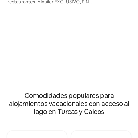
restaurantes. Alquiler EXCLUSIVO, SIN
en auto de Grace
COMPARTIR. Grace Bay está a 6 minutos
disfrutar de un bañ
en auto. Situada a 50 pies del agua,
privada. La villa 
disfruta del kayak o de pasear en bote
aire acondicionad
por el canal. Do Little es privada, tanto la
Un conserje para 
casa como el canal dan al oeste, lo que
comestibles, excur
ofrece vistas románticas de la puesta de
proporcionan opci
sol. Wifi gratuito, 2 kayaks, 1 canoa de
coches, junto con 
pesca, chalecos salvavidas, equipo de
galardonado chef privado famoso, que
esnórquel, hielera, sillas de playa y
puede preparar co
mucho más. Ducha al aire libre, parrilla,
llegada y un desa
piscina, jacuzzi. Por favor, lee la
en tu piscina.
información sobre las tarifas.
Comodidades populares para
alojamientos vacacionales con acceso al
lago en Turcas y Caicos