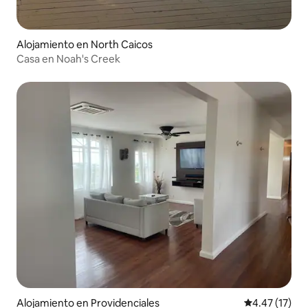
Alojamiento en North Caicos
Casa en Noah's Creek
Alojamiento en Providenciales
Calificación 
4.47 (17)