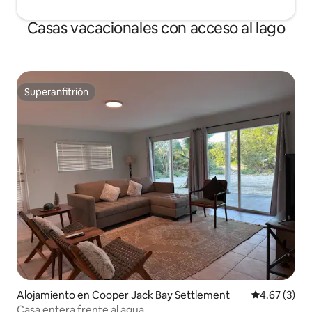
Casas vacacionales con acceso al lago
Superanfitrión
Superanfitrión
Alojamiento en Cooper Jack Bay Settlement
Calificación
4.67 (3)
Casa entera frente al agua