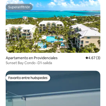
Superanfitrión
Superanfitrión
Apartamento en Providenciales
Calificación
4.67 (3)
Sunset Bay Condo -D1-salida
Favorito entre huéspedes
Favorito entre huéspedes