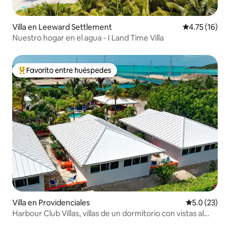
Villa en Leeward Settlement
Calificación 
4.75 (16)
Nuestro hogar en el agua - I Land Time Villa
Favorito entre huéspedes
Favorito entre huéspedes preferido
Villa en Providenciales
Calificación
5.0 (23)
Harbour Club Villas, villas de un dormitorio con vistas al
lago