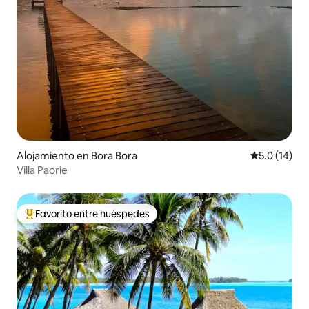
Alojamiento en Bora Bora
Calificación
5.0 (14)
Villa Paorie
Favorito entre huéspedes
Favorito entre huéspedes preferido