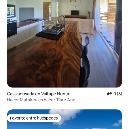
Casa adosada en Vaitape Nunue
Calificació
5.0 (5)
Hacer Matairea es hacer Tiare Anei
Favorito entre huéspedes
Favorito entre huéspedes