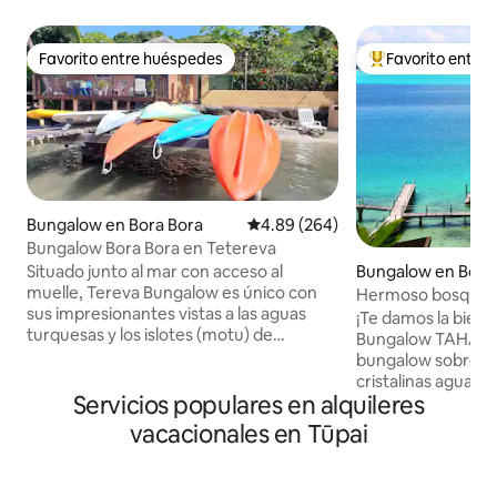
Favorito entre huéspedes
Favorito entre
Favorito entre huéspedes
Favorito entre hu
Bungalow en Bora Bora
Calificación promedio: 4.89 de 5
4.89 (264)
Bungalow Bora Bora en Tetereva
Bungalow en Bora
Situado junto al mar con acceso al
muelle, Tereva Bungalow es único con
Hermoso bosque s
sus impresionantes vistas a las aguas
Bora.
¡Te damos la bien
turquesas y los islotes (motu) de
Bungalow TAHATAI 
Borabora desde su terraza privada sobre
bungalow sobre el 
pilotes sobre la laguna, con lugares para
cristalinas aguas a
practicar esnórquel accesibles en kayak.
Servicios populares en alquileres
Bora Bora y ofrece
Garantizamos los traslados al check in y
sol románticas, a
vacacionales en Tūpai
out (con parada en el supermercado)
privacidad, lo que 
comuníquenos los horarios de
perfecto tanto par
llegada/salida. Bicicletas, kayaks y remos
como para las fami