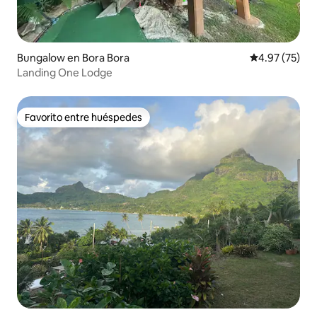
Bungalow en Bora Bora
Calificación 
4.97 (75)
Landing One Lodge
Favorito entre huéspedes
Favorito entre huéspedes