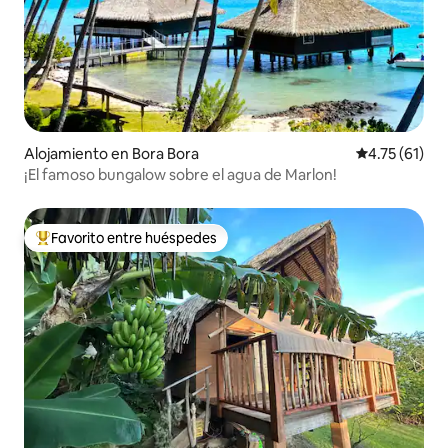
Alojamiento en Bora Bora
Calificación 
4.75 (61)
¡El famoso bungalow sobre el agua de Marlon!
Favorito entre huéspedes
Favorito entre huéspedes preferido