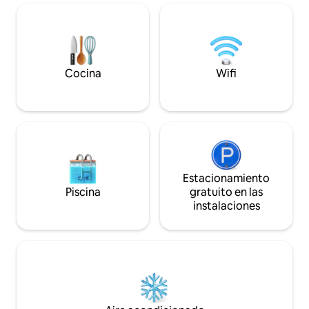
están disponibles de forma gratuita para
bungalow sobre el
disfrutar de su estancia, posibilidad de
cuadrados -110 m2
alquilar nuestros vehículos. ¡Hasta
famoso complejo de
pronto!
famosos actores 
Marlon Brando y J
Cocina
Wifi
Estacionamiento
Piscina
gratuito en las
instalaciones