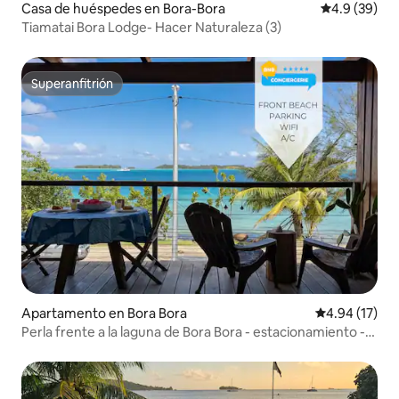
Casa de huéspedes en Bora-Bora
Calificación
4.9 (39)
Tiamatai Bora Lodge- Hacer Naturaleza (3)
Superanfitrión
Superanfitrión
Apartamento en Bora Bora
Calificación 
4.94 (17)
Perla frente a la laguna de Bora Bora - estacionamiento -
aire acondicionado