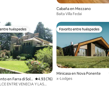
Cabaña en Mezzano
Baita Villa Fedai
 entre huéspedes
Favorito entre huéspedes
 entre huéspedes
Favorito entre huéspedes
Minicasa en Nova Ponente
x-Lodges
 4.98 de 5, 94 reseñas
to en Farra di Soli
Calificación promedio: 4.93 de 5, 76 reseñas
4.93 (76)
LCE ENTRE VENECIA Y LAS
AS «ZONA PROSECCO»