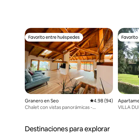
Favorito entre huéspedes
Favorito
Favorito entre huéspedes
Favorito
Granero en Seo
Calificación promedio:
4.98 (94)
Apartamen
go
Chalet con vistas panorámicas -
VILLA DU
Dolomitas
DOLOMIT
Destinaciones para explorar