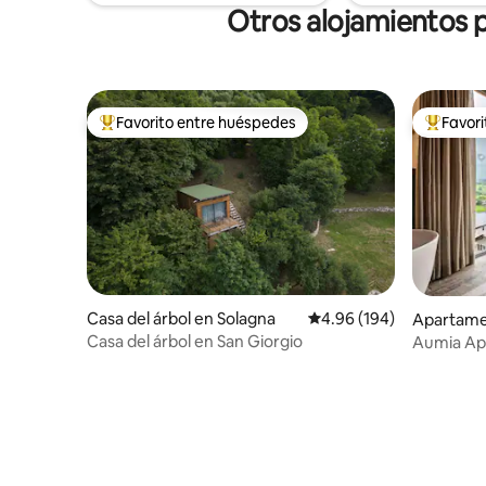
Otros alojamientos p
Favorito entre huéspedes
Favor
Favorito entre huéspedes preferido
Favorito
Casa del árbol en Solagna
Calificación promedio: 
4.96 (194)
Apartament
ar
Casa del árbol en San Giorgio
Aumia Ap