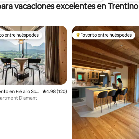
ara vacaciones excelentes en Trentino
ito entre huéspedes
Favorito entre huéspedes
 entre huéspedes preferido
Favorito entre huéspedes prefe
4.96 de 5, 194 reseñas
o en Fié allo Scili
Calificación promedio: 4.98 de 5, 120 reseñas
4.98 (120)
artment Diamant