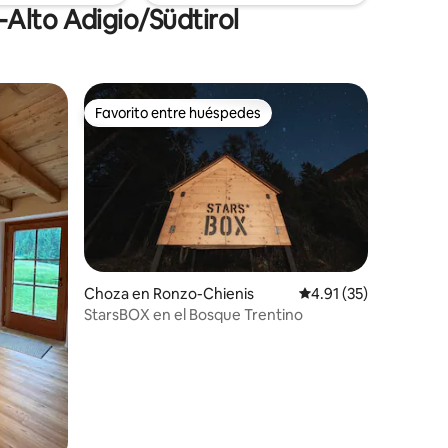
-Alto Adigio/Südtirol
Favorito entre huéspedes
rido
Favorito entre huéspedes
Choza en Ronzo-Chienis
Calificación promedio:
4.91 (35)
StarsBOX en el Bosque Trentino