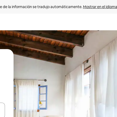
e de la información se tradujo automáticamente. 
Mostrar en el idioma
n las teclas de flecha hacia arriba y hacia abajo o explora con el tact