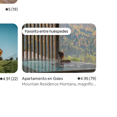
Calificación promedio: 5 de 5, 19 reseñas
5 (19)
Favorito entre huéspedes
Favorito entre huéspedes
Apartamento en Gsies
Calificación promedio:
4.95 (79)
Calificación promedio: 4.91 de 5, 22 reseñas
4.91 (22)
Mountain Residence Montana, magnífico
apartamento de 1 dormitorio