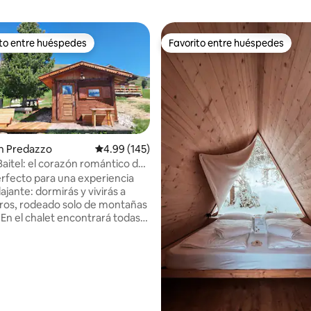
ito entre huéspedes
Favorito entre huéspedes
 entre huéspedes preferido
Favorito entre huéspedes
n Predazzo
Calificación promedio: 4.99 de 5, 145 reseñas
4.99 (145)
Baitel: el corazón romántico de
a
perfecto para una experiencia
4.96 de 5, 270 reseñas
lajante: dormirás y vivirás a
ros, rodeado solo de montañas
. En el chalet encontrará todas
idades (jacuzzi, sauna, cocina
televisor LCD) y, desde la
odrá disfrutar de la
ante vista de la cadena del
del grupo de los Pale di San
Fabricado en madera de pino
a, está amueblado con esmero