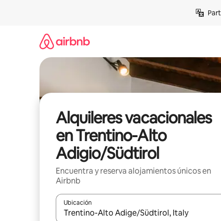
Omite
Part
el
contenido
Alquileres vacacionales
en Trentino-Alto
Adigio/Südtirol
Encuentra y reserva alojamientos únicos en
Airbnb
Ubicación
Cuando los resultados estén disponibles, navega co