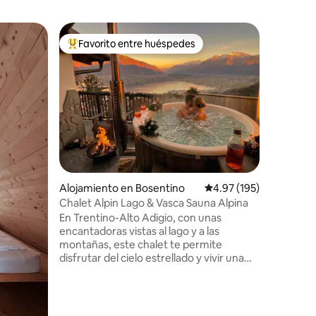
Granero e
Favorito entre huéspedes
Favorit
Favorito entre huéspedes preferido
Favorit
Baita del
¡Baita d
romántico
Dolomita
desean d
una exper
se ralent
el aire pu
encuentro
marmotas 
Alojamiento en Bosentino
Calificación promedio: 
4.97 (195)
bosque, c
alrededor
Chalet Alpin Lago & Vasca Sauna Alpina
donde enc
En Trentino-Alto Adigio, con unas
Check-in
encantadoras vistas al lago y a las
montañas, este chalet te permite
disfrutar del cielo estrellado y vivir una
aventura muy especial en el jacuzzi alta
montaña privado. Además, el chalet
también ofrece una sauna de alta
montaña privada, desde la que se puede