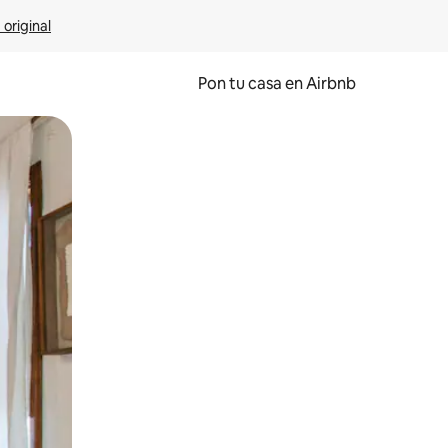
 original
Pon tu casa en Airbnb
o o desliza el dedo.