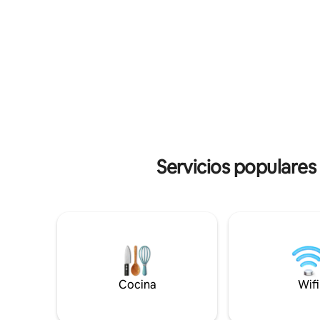
Tremosine sul Garda ofrece vistas
en cada d
impresionantes, una cultura rural y
senderismo
muchos deportes. Los amplios espacios
disfrute 
abiertos garantizan maravillosas vistas de
bañera de
las montañas y un clima fresco incluso en
verano, ya que el valle está
extraordinariamente ventilado.
Servicios populares
Cocina
Wifi