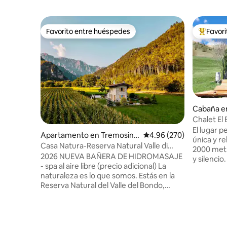
Favorito entre huéspedes
Favor
Favorito entre huéspedes
Favorito
Cabaña e
Chalet El 
Alpe Lusi
El lugar 
Apartamento en Tremosine
Calificación promedio: 
4.96 (270)
única y re
sul Garda
Casa Natura-Reserva Natural Valle di
2000 met
Bondo
2026 NUEVA BAÑERA DE HIDROMASAJE
y silencio
- spa al aire libre (precio adicional) La
las comod
naturaleza es lo que somos. Estás en la
pequeña, 
Reserva Natural del Valle del Bondo,
terraza, p
entre los vastos prados y los verdes
impresion
bosques con vistas al lago de Garda.
Lagorai y 
Lejos de las multitudes, a una altitud de
Martino. 
600 m, cerca de las playas (a solo 9 km),
aromátic