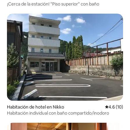
¡Cerca de la estación! "Piso superior" con baño
Habitación de hotel en Nikko
Calificación
4.6 (10)
Habitación individual con baño compartido/inodoro