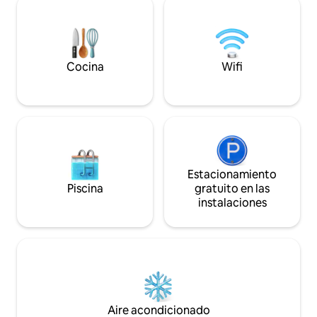
de Kanto, que está llena de posadas y
disponible.Se prop
hoteles. La calidad de los manantiales es
desayuno japonés.
una fuente termalina sencilla alcalina,
También puede tra
que es buena para gitgia, hombro para
guarniciones. ・ H
descansar sobre hombro, para
bar en el alojamie
Cocina
Wifi
recuperarse de la fatiga y mejorar la
están abiertas dura
salud, por lo que es una fuente termal
por la noche, y ta
donde muchas personas pueden
disponibles. ・ No
disfrutar porque es insípida e inodora, y
pero hay un micr
también es amable a la piel. El barrio está
una olla eléctrica, 
rodeado de abundante naturaleza, así
disponibles.
como de parques temáticos como Edo
Wonderland y Tobu World Square, así
Estacionamiento
como a 30 minutos en coche del sol,
Piscina
gratuito en las
Patrimonio de la Humanidad, también es
instalaciones
perfecto como base para hacer turismo
en las visitas turísticas de la ciudad de
Nikko. Shimizu Inn se encuentra en
Nikko Kinugawa y es un alojamiento de
aguas termales que cualquiera puede
usar.Fuera de la ventana, ¡también
puedes ver las distantes montañas de
pollos!¡A continuación se encuentra el
Aire acondicionado