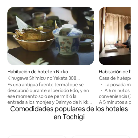
Habitación de hotel en Nikko
Habitación de hot
o
Kinugawa Shimizu no Yakata 308
Casa de huéspedes
[Prohibido fumar (Habitación japonesa
doble
Es una antigua fuente termal que se
・ La posada más c
para 1-4 personas, con dos comidas)]
descubrió durante el período Edo, y en
・ A 5 minutos a pi
ese momento solo se permitió la
conveniencia (7-E
entrada a los monjes y Daimyo de Nikko.
A 5 minutos a pie
Comodidades populares de los hoteles
Muchos turistas han visitado desde la
(OTONSRImart, Ka
apertura general después del Meiji, y a lo
minutos a pie de 
en Tochigi
largo del valle de Kinugawa, se ha
contenido adiciona
desarrollado como una de las aguas
vida de Nikko (des
termales más grandes de Kanto, que es
ciudad, guía de re
una de las aguas termales más grandes
etc.) ・Hay servic