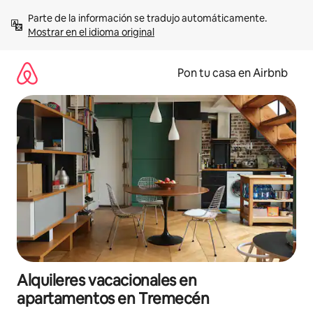
Omite
Parte de la información se tradujo automáticamente. 
el
Mostrar en el idioma original
contenido
Pon tu casa en Airbnb
Alquileres vacacionales en
apartamentos en Tremecén