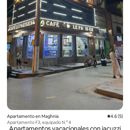
Apartamento en Maghnia
Calificació
4.6 (5)
Apartamento F3, equipado N.° 4
Apartamentos vacacionales con jacuzzi