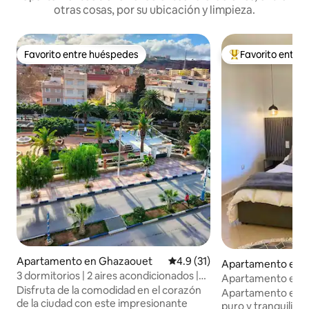
otras cosas, por su ubicación y limpieza.
Favorito entre huéspedes
Favorito entre
Favorito entre huéspedes
Favorito entre hu
Apartamento en Ghazaouet
Calificación promedio: 4.9 de 
4.9 (31)
Apartamento en 
3 dormitorios | 2 aires acondicionados |
Apartamento el «B
Doble acristalamiento | Centro de la
Disfruta de la comodidad en el corazón
relajación
Apartamento el «B
ciudad
de la ciudad con este impresionante
puro y tranquilidad apartamento nue