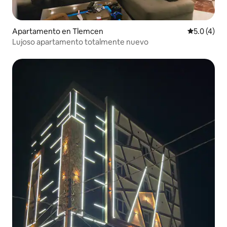
Apartamento en Tlemcen
Calificació
5.0 (4)
Lujoso apartamento totalmente nuevo