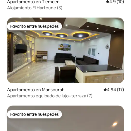
Apartamento en Tlemcen
Calificación
4.9 (10)
Alojamiento El Hartoune (S)
Favorito entre huéspedes
Favorito entre huéspedes
Apartamento en Mansourah
Calificación 
4.94 (17)
Apartamento equipado de lujo+terraza (7)
Favorito entre huéspedes
Favorito entre huéspedes