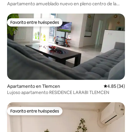
Apartamento amueblado nuevo en pleno centro de la
ciudad 1ª planta
Favorito entre huéspedes
Favorito entre huéspedes
Apartamento en Tlemcen
Calificación p
4.85 (34)
Lujoso apartamento RESIDENCE LARABI TLEMCEN
Favorito entre huéspedes
Favorito entre huéspedes