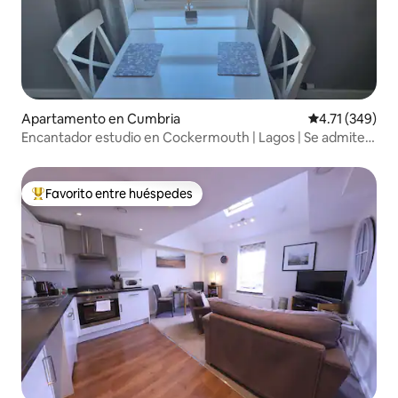
Apartamento en Cumbria
Calificación p
4.71 (349)
Encantador estudio en Cockermouth | Lagos | Se admiten
mascotas
Favorito entre huéspedes
Favorito entre huéspedes preferido