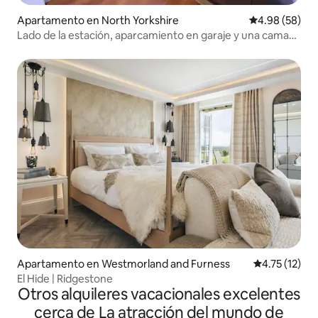
Apartamento en North Yorkshire
Calificación p
4.98 (58)
Lado de la estación, aparcamiento en garaje y una cama
doble «super king»
Apartamento en Westmorland and Furness
Calificación 
4.75 (12)
El Hide | Ridgestone
Otros alquileres vacacionales excelentes
cerca de La atracción del mundo de