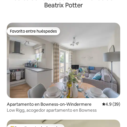
Beatrix Potter
Favorito entre huéspedes
Favorito entre huéspedes
Apartamento en Bowness-on-Windermere
Calificación
4.9 (39)
Low Rigg, acogedor apartamento en Bowness