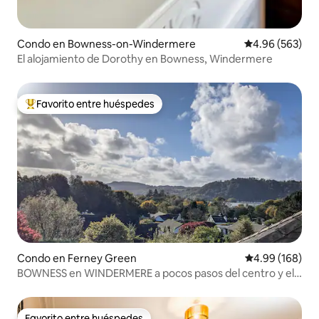
Condo en Bowness-on-Windermere
Calificación pr
4.96 (563)
El alojamiento de Dorothy en Bowness, Windermere
Favorito entre huéspedes
Favorito entre huéspedes preferido
Condo en Ferney Green
Calificación pr
4.99 (168)
BOWNESS en WINDERMERE a pocos pasos del centro y el
lago
Favorito entre huéspedes