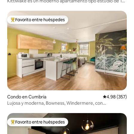
Kittiwake es un moderno apartamento tipo estudio de 1
dormitorio.
Favorito entre huéspedes
Favorito entre huéspedes preferido
Condo en Cumbria
Calificación pr
4.98 (357)
Lujosa y moderna, Bowness, Windermere, con
estacionamiento
Favorito entre huéspedes
Favorito entre huéspedes preferido