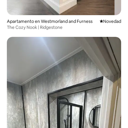
Apartamento en Westmorland and Furness
Lugar para ho
Novedad
The Cozy Nook | Ridgestone