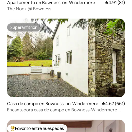
Apartamento en Bowness-on-Windermere
Calificación 
4.91 (81)
The Nook @ Bowness
Superanfitrión
Superanfitrión
Casa de campo en Bowness-on-Windermere
Calificación pr
4.67 (661)
Encantadora casa de campo en Bowness-Windermere
(autoservicio)
Favorito entre huéspedes
Favorito entre huéspedes preferido