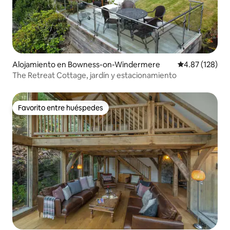
Alojamiento en Bowness-on-Windermere
Calificación p
4.87 (128)
The Retreat Cottage, jardín y estacionamiento
Favorito entre huéspedes
Favorito entre huéspedes