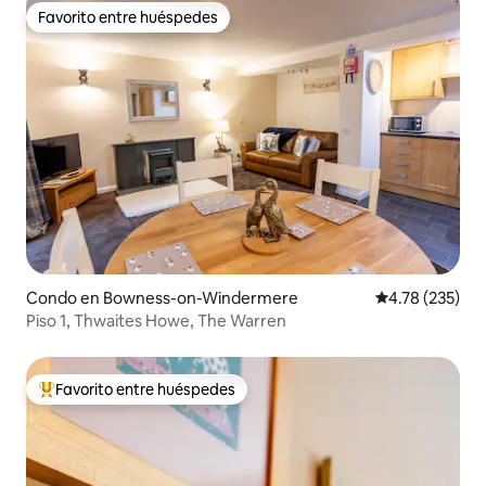
Favorito entre huéspedes
Favorito entre huéspedes
Condo en Bowness-on-Windermere
Calificación p
4.78 (235)
Piso 1, Thwaites Howe, The Warren
Favorito entre huéspedes
Favorito entre huéspedes preferido