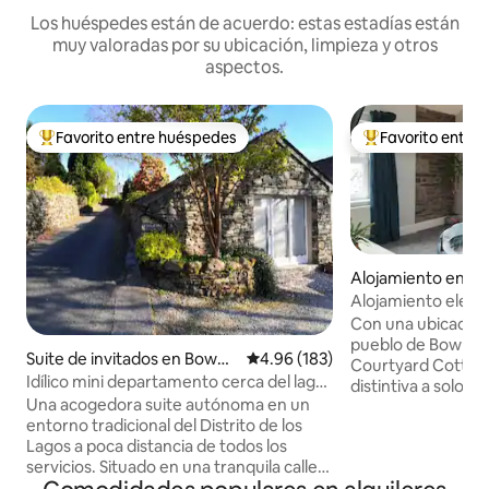
Los huéspedes están de acuerdo: estas estadías están
muy valoradas por su ubicación, limpieza y otros
aspectos.
Favorito entre huéspedes
Favorito entre
Favorito entre huéspedes preferido
Favorito entre hu
Alojamiento en B
n-Windermere
Alojamiento elega
con estacionamie
Con una ubicación 
pueblo de Bownes
Suite de invitados en Bowne
Calificación promedio: 4.96 de 5
4.96 (183)
Courtyard Cottage
ss-on-Windermere
Idílico mini departamento cerca del lago
distintiva a solo 5 
Windermere
Una acogedora suite autónoma en un
hermoso lago Win
entorno tradicional del Distrito de los
cercanos Woodland Wal
Lagos a poca distancia de todos los
tiene una animada 
servicios. Situado en una tranquila calle
una amplia selecci
lateral residencial en Bowness, este