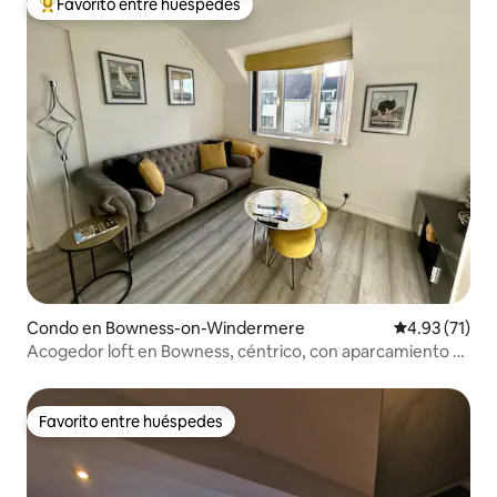
Favorito entre huéspedes
Favorito entre huéspedes preferido
Condo en Bowness-on-Windermere
Calificación 
4.93 (71)
Acogedor loft en Bowness, céntrico, con aparcamiento y
cerca de un lago
Favorito entre huéspedes
Favorito entre huéspedes