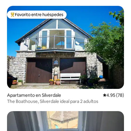
Favorito entre huéspedes
Favorito entre huéspedes preferido
Apartamento en Silverdale
Calificación p
4.95 (78)
The Boathouse, Silverdale ideal para 2 adultos