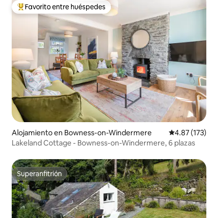
Favorito entre huéspedes
Favorito entre huéspedes preferido
Alojamiento en Bowness-on-Windermere
Calificación p
4.87 (173)
Lakeland Cottage - Bowness-on-Windermere, 6 plazas
Superanfitrión
Superanfitrión