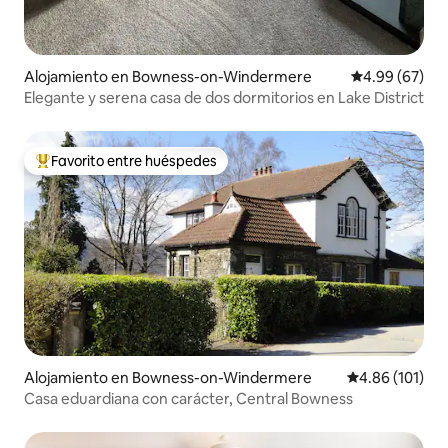
Alojamiento en Bowness-on-Windermere
Calificación p
4.99 (67)
Elegante y serena casa de dos dormitorios en Lake District
Favorito entre huéspedes
Favorito entre huéspedes preferido
Alojamiento en Bowness-on-Windermere
Calificación p
4.86 (101)
Casa eduardiana con carácter, Central Bowness