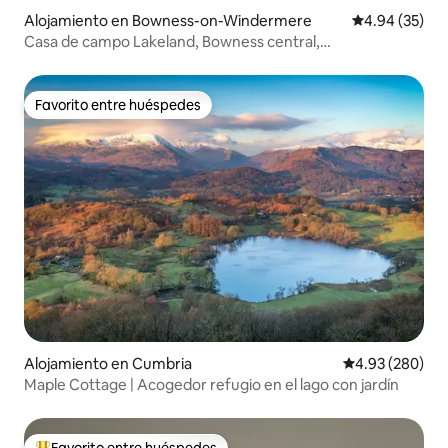
Alojamiento en Bowness-on-Windermere
Calificación p
4.94 (35)
Casa de campo Lakeland, Bowness central,
estacionamiento
Favorito entre huéspedes
Favorito entre huéspedes
Alojamiento en Cumbria
Calificación pr
4.93 (280)
Maple Cottage | Acogedor refugio en el lago con jardín
Favorito entre huéspedes