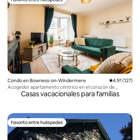
Favorito entre huéspedes
Condo en Bowness-on-Windermere
Calificación p
4.91 (127)
Acogedor apartamento céntrico en el corazón de
Casas vacacionales para familias
Windermere
Favorito entre huéspedes
Favorito entre huéspedes