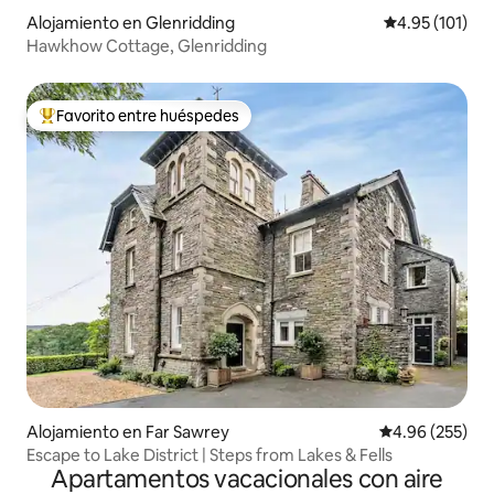
Alojamiento en Glenridding
Calificación p
4.95 (101)
Hawkhow Cottage, Glenridding
Favorito entre huéspedes
Favorito entre huéspedes preferido
Alojamiento en Far Sawrey
Calificación pr
4.96 (255)
Escape to Lake District | Steps from Lakes & Fells
Apartamentos vacacionales con aire