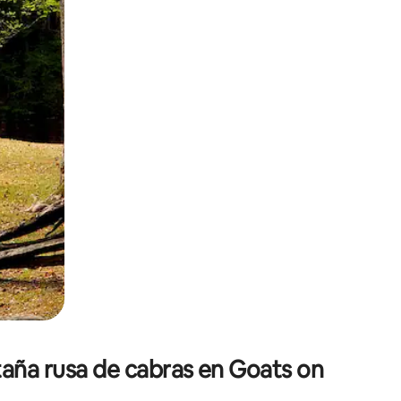
o o desliza el dedo.
taña rusa de cabras en Goats on