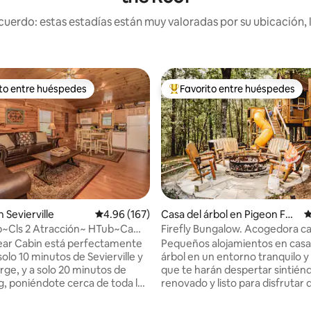
uerdo: estas estadías están muy valoradas por su ubicación, 
ito entre huéspedes
Favorito entre huéspedes
 entre huéspedes preferido
Favorito entre huéspedes prefe
o: 5 de 5, 207 reseñas
 Sevierville
Calificación promedio: 4.96 de 5, 167 reseñas
4.96 (167)
Casa del árbol en Pigeon For
C
ge
p~Cls 2 Atracción~ HTub~Cama
Firefly Bungalow. Acogedora c
ducir en plano!
huéspedes en un árbol.
ear Cabin está perfectamente
Pequeños alojamientos en casa
solo 10 minutos de Sevierville y
árbol en un entorno tranquilo 
rge, y a solo 20 minutos de
que te harán despertar sintién
g, poniéndote cerca de toda la
renovado y listo para disfrutar 
ntras disfrutas de un retiro
que nuestra zona tiene para of
a
Pasa las tardes disfrutando de 