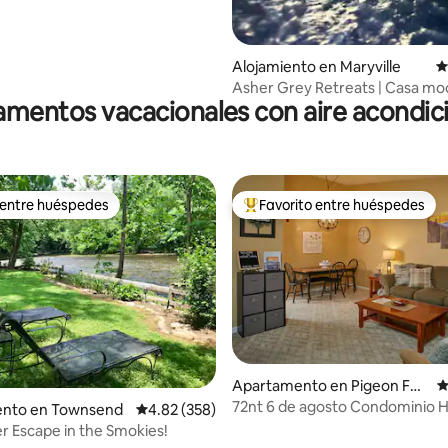
Alojamiento en Maryville
C
Asher Grey Retreats | Casa mo
mentos vacacionales con aire acondi
las Smokies
 entre huéspedes
Favorito entre huéspedes
 entre huéspedes
Favorito entre huéspedes prefe
Apartamento en Pigeon For
C
ge
72nt 6 de agosto Condominio 
nto en Townsend
Calificación promedio: 4.82 de 5, 358 reseñas
4.82 (358)
4.97 de 5, 167 reseñas
Haven con jacuzzi y piscina
ver Escape in the Smokies!