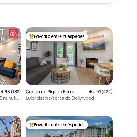
Favorito entre huéspedes
rido
Favorito entre huéspedes preferido
alificación promedio: 4.98 de 5, 132 reseñas
4.98 (132)
Condo en Pigeon Forge
Calificación promedio: 
4.91 (424)
5 minutos
Lujo/piscina/cerca de Dollywood
Favorito entre huéspedes
rido
Favorito entre huéspedes preferido