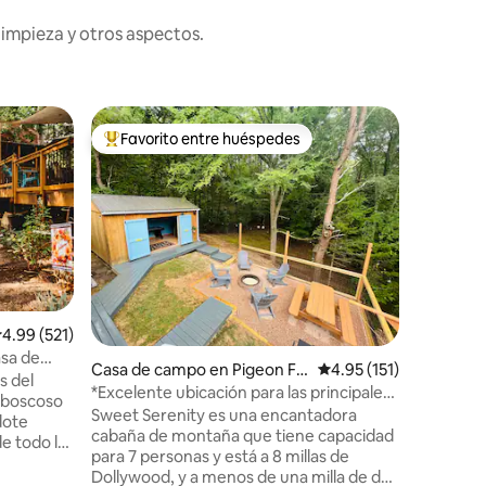
limpieza y otros aspectos.
Cabaña e
Favorito entre huéspedes
Favor
rido
Favorito entre huéspedes preferido
Favorit
Escapada 
Ducha de 
¿Buscas 
parejas?
encantado
baño esco
montañas
Pigeon Fo
tranquila
que estés
alificación promedio: 4.99 de 5, 521 reseñas
4.99 (521)
relajarte
asa de
acogedor
Casa de campo en Pigeon Fo
Calificación promedio:
4.95 (151)
s del
necesari
rge
*Excelente ubicación para las principales
y boscoso
🏡💕 Desde el momento en que entres
atracciones/Cubs Den*
Sweet Serenity es una encantadora
dote
en la cal
cabaña de montaña que tiene capacidad
de todo lo
de luces,
para 7 personas y está a 8 millas de
recer.
entrado 
Dollywood, y a menos de una milla de dos
nuestra