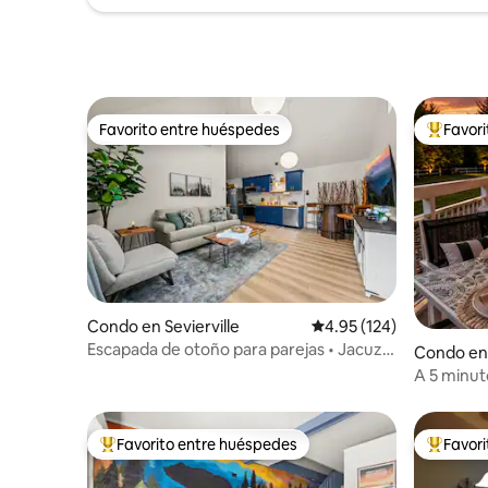
Favorito entre huéspedes
Favor
Favorito entre huéspedes
Favorito
Condo en Sevierville
Calificación promedio: 
4.95 (124)
Escapada de otoño para parejas • Jacuzzi
Condo en
• Fogata
A 5 minut
GRATIS tod
Favorito entre huéspedes
Favor
Favorito entre huéspedes preferido
Favorito