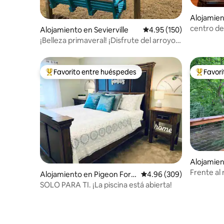
Alojamien
e
centro de
Alojamiento en Sevierville
Calificación promedio: 
4.95 (150)
¡Belleza primaveral! ¡Disfrute del arroyo y
de la vida silvestre!
Favorito entre huéspedes
Favor
Favorito entre huéspedes preferido
Favorito
Alojamien
e
Frente al 
Alojamiento en Pigeon Forg
Calificación promedio: 4
4.96 (309)
carreter
e
SOLO PARA TI. ¡La piscina está abierta!