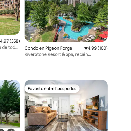
alificación promedio: 4.97 de 5, 358 reseñas
4.97 (358)
a de todos
Condo en Pigeon Forge
Calificación promedio: 
4.99 (100)
RiverStone Resort & Spa, recién
renovado, Lazy River
Favorito entre huéspedes
rido
Favorito entre huéspedes