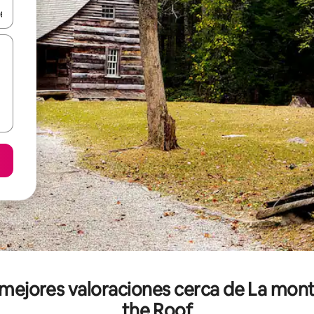
n las teclas de flecha hacia arriba y hacia abajo o explora con el tact
s mejores valoraciones cerca de La mon
the Roof