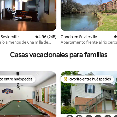
Sevierville
Calificación promedio: 4.96 de 5, 245 reseñas
4.96 (245)
Condo en Sevierville
C
4.98 de 5, 183 reseñas
 río a menos de una milla de
Apartamento frente al río cerc
rge!
los sitios de interés.
Casas vacacionales para familias
ito entre huéspedes
Favorito entre huéspedes
 entre huéspedes preferido
Favorito entre huéspedes prefe