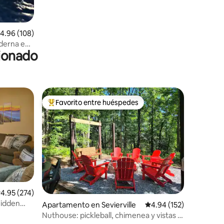
alificación promedio: 4.96 de 5, 108 reseñas
4.96 (108)
derna en
cionado
Favorito entre huéspedes
rido
Favorito entre huéspedes preferido
alificación promedio: 4.95 de 5, 274 reseñas
4.95 (274)
Hidden
Apartamento en Sevierville
Calificación promedio: 
4.94 (152)
Nuthouse: pickleball, chimenea y vistas a