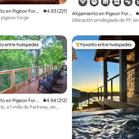
to en Pigeon Forg
Calificación promedio: 4.93 de 5, 221 reseñas
4.93 (221)
Alojamiento en Pigeon Forg
C
 pigeon forge
4.95 de 5, 150 reseñas
e
Ubicación privilegiada de PF, sin
empinadas Rds-DollyWood- Isl
ito entre huéspedes
Favorito entre huéspedes
 entre huéspedes preferido
Favorito entre huéspedes prefe
to en Pigeon Forg
Calificación promedio: 4.94 de 5, 212 reseñas
4.94 (212)
río, a 1 milla de Parkway, sin
.96 de 5, 309 reseñas
as empinadas