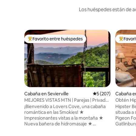
Los huéspedes están de ac
Favorito entre huéspedes
Favor
Favorito entre huéspedes preferido
Favorito
Cabaña en Sevierville
Calificación promedi
5 (207)
Cabaña en
MEJORES VISTAS MTN | Parejas | Privado |
Obtén Hi
Fogata | Romántico |
King~¡Con
¡Bienvenido a Lovers Cove, una cabaña
Hipster B
romántica en las Smokies! ★
situada a 
Impresionantes vistas a la montaña ★
Pigeon Fo
Nueva bañera de hidromasaje ★
Gatlinbur
¡Ubicación céntrica! A 10 millas de
acción mie
Dollywood, a 15 millas de Gatlinburg ★
tranquilo. Una entrada plana par