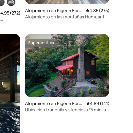
Alojamiento en Pigeon Forg
Calificación promedio: 
4.85 (275)
alificación promedio: 4.95 de 5, 272 reseñas
4.95 (272)
e
Alojamiento en las montañas Humeantes
cerca de Dollywood/Isla/LeConte
and
Superanfitrión
rido
Superanfitrión
Alojamiento en Pigeon Forg
Calificación promedio: 
4.89 (141)
e
Ubicación tranquila y silenciosa *5 min. a
Pkwy