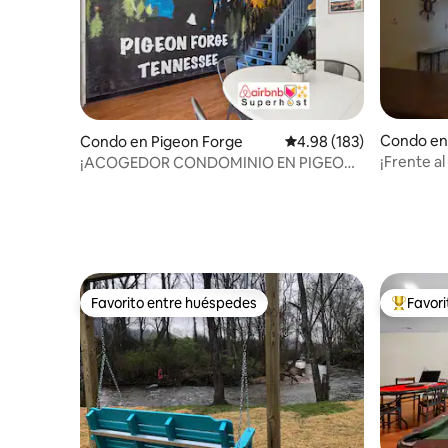
Condo en 
Condo en Pigeon Forge
Calificación promedio: 
4.98 (183)
¡Frente al
¡ACOGEDOR CONDOMINIO EN PIGEON
Pigeon Fo
FORGE! ¡A 1/2 MILLA A PIE DE LA
CARRETERA!
Favorito entre huéspedes
Favor
Favorito entre huéspedes
Favorito