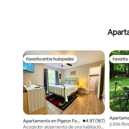
Aparta
Favorito entre huéspedes
Favorito
Favorito entre huéspedes
Favorito
Apartame
Apartamento en Pigeon For
Calificación promedio: 
4.97 (167)
¡Little Ri
ge
Acogedor alojamiento de una habitación