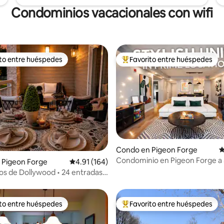
Condominios vacacionales con wifi
ito entre huéspedes
Favorito entre huéspedes
 entre huéspedes preferido
Favorito entre huéspedes prefe
4.95 de 5, 124 reseñas
Condo en Pigeon Forge
C
Condominio en Pigeon Forge a 
 Pigeon Forge
Calificación promedio: 4.91 de 5, 164 reseñas
4.91 (164)
de Dollywood
os de Dollywood • 24 entradas
os los días • 1 dormitorio
ito entre huéspedes
Favorito entre huéspedes
 entre huéspedes preferido
Favorito entre huéspedes prefe