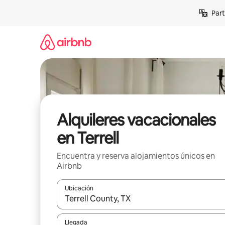
Omite
Part
el
contenido
Alquileres vacacionales
en Terrell
Encuentra y reserva alojamientos únicos en
Airbnb
Ubicación
Cuando los resultados estén disponibles, navega co
Llegada