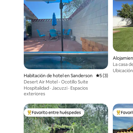
Alojamie
La casa de
Ubicación
Habitación de hotel en Sanderson
Calificación prome
5 (3)
Desert Air Motel - Ocotillo Suite
Hospitalidad
·
Jacuzzi
·
Espacios
exteriores
Favorito entre huéspedes
Favor
Favorito entre huéspedes preferido
Favorito