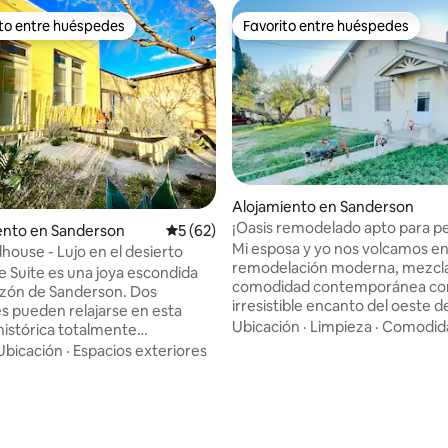
ito entre huéspedes
Favorito entre huéspedes
 entre huéspedes preferido
Favorito entre huéspedes
Alojamiento en Sanderson
¡Oasis remodelado apto para p
nto en Sanderson
Calificación promedio: 5 de 5, 62 reseñas
5 (62)
TX!
Mi esposa y yo nos volcamos e
house - Lujo en el desierto
remodelación moderna, mezcla
 Suite es una joya escondida
comodidad contemporánea con
azón de Sanderson. Dos
irresistible encanto del oeste d
 pueden relajarse en esta
para una escapada verdadera
Ubicación
·
Limpieza
·
Comodid
histórica totalmente
relajante. Como amantes de los
a y sus servicios. La suite está a
Ubicación
·
Espacios exteriores
sabemos lo difícil que es encon
ncia a pie de la cafetería local,
alojamientos que admitan mas
ón de Amtrak y otros negocios
 4.92 de 5, 49 reseñas
cuando viajamos con nuestros 
Los huéspedes pueden disfrutar
cuatro patas. ¡Por eso esta cas
sta de sol en el desierto y de
refugio para tus familiares de 
nea en el patio trasero privado