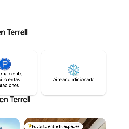
ad con un
en el porche delantero y disfruta de un
uro para
desayuno tranquilo y una taza de café
par de la
caliente. Disfruta del patio trasero
moda
vallado, donde hay una parrilla de
Bend.
propano cubierta y un pozo de fuego de
n Terrell
leña.
ionamiento
ito en las
Aire acondicionado
alaciones
n Terrell
Favorito entre huéspedes
Favorito entre huéspedes preferido