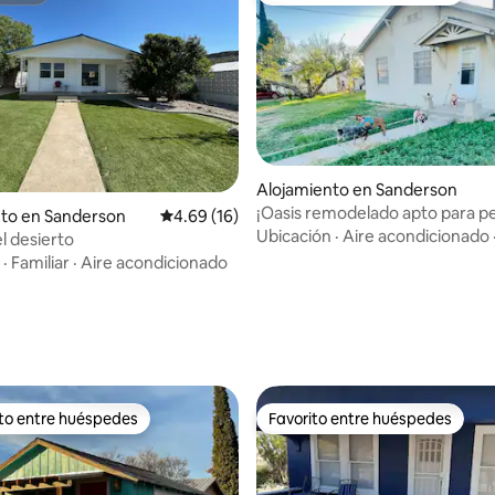
Alojamiento en Sanderson
¡Oasis remodelado apto para p
nto en Sanderson
Calificación promedio: 4.69 de 5, 16 reseñas
4.69 (16)
TX!
Ubicación
·
Aire acondicionado
l desierto
·
Familiar
·
Aire acondicionado
dio: 5 de 5, 3 reseñas
ito entre huéspedes
Favorito entre huéspedes
 entre huéspedes preferido
Favorito entre huéspedes