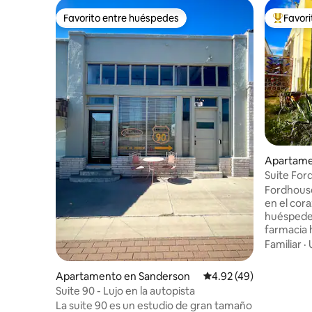
Favorito entre huéspedes
Favor
Favorito entre huéspedes
Favorito
Apartame
Suite Ford
Fordhouse
en el cor
huéspedes
farmacia 
actualizad
Familiar
·
poca dista
la estaci
Apartamento en Sanderson
Calificación promedio:
4.92 (49)
locales. 
Suite 90 - Lujo en la autopista
de una pue
La suite 90 es un estudio de gran tamaño
una chime