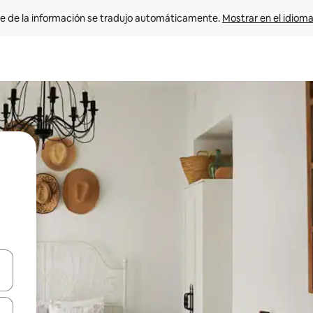
e de la información se tradujo automáticamente. 
Mostrar en el idioma
n las teclas de flecha hacia arriba y hacia abajo o explora con el tact