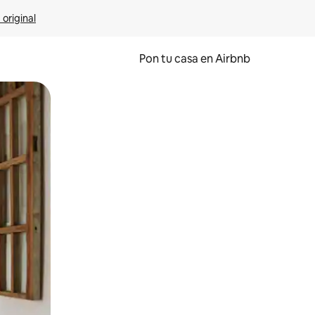
 original
Pon tu casa en Airbnb
o o desliza el dedo.