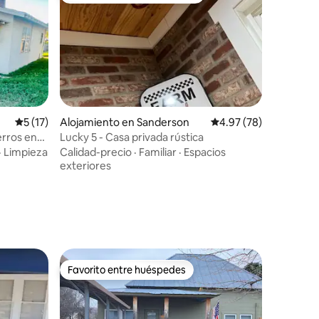
Calificación promedio: 5 de 5, 17 reseñas
5 (17)
Alojamiento en Sanderson
Calificación promedio:
4.97 (78)
erros en
Lucky 5 - Casa privada rústica
·
Limpieza
Calidad-precio
·
Familiar
·
Espacios
exteriores
Favorito entre huéspedes
Favorito entre huéspedes