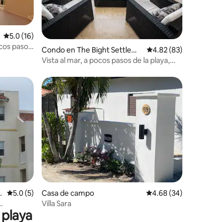
Calificación promedio: 5.0 de 5, 16 reseñas
5.0 (16)
cos pasos
Condo en The Bight Settleme
Calificación promedio:
4.82 (83)
nt
Vista al mar, a pocos pasos de la playa,
piscina, jacuzzi, departamento completo
Calificación promedio: 5.0 de 5, 5 reseñas
5.0 (5)
Casa de campo
Calificación promedio:
4.68 (34)
Villa Sara
 playa