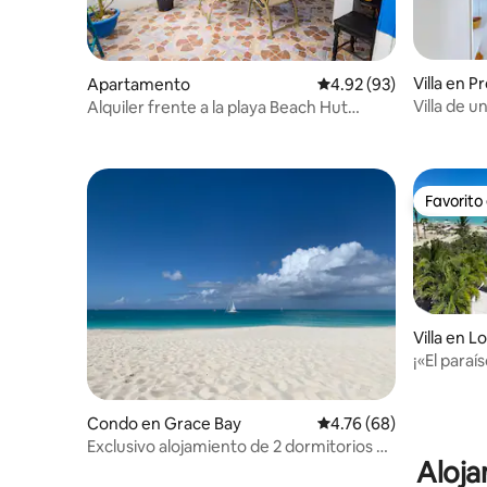
Villa en P
Apartamento
Calificación promedio:
4.92 (93)
Villa de u
Alquiler frente a la playa Beach Hut
Unidad 1
Favorito
Favorito
Villa en L
¡«El para
junto al m
Condo en Grace Bay
Calificación promedio:
4.76 (68)
Exclusivo alojamiento de 2 dormitorios en
Aloja
Grace Bay con playa, piscina y tenis