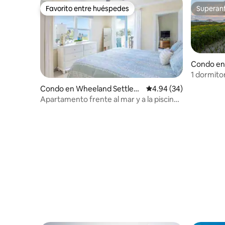
Favorito entre huéspedes
Superanf
Favorito entre huéspedes
Superanf
Condo en
ent
1 dormito
excelentes
Condo en Wheeland Settlem
Calificación promedio:
4.94 (34)
ent
Apartamento frente al mar y a la piscina
con 2 camas tamaño king y 2 baños