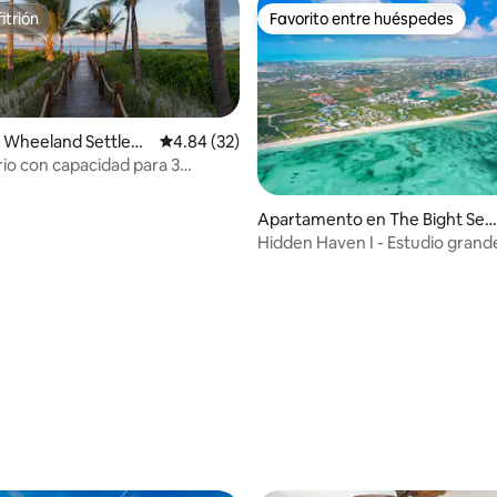
itrión
Favorito entre huéspedes
itrión
Favorito entre huéspedes
 Wheeland Settlem
Calificación promedio: 4.84 de 5, 32 reseñas
4.84 (32)
rio con capacidad para 3
 tarifas en la planta baja,
 4.94 de 5, 34 reseñas
Apartamento en The Bight Sett
ement
Hidden Haven I - Estudio grand
barrio tranquilo