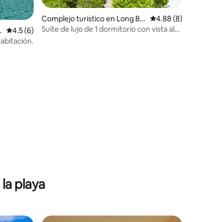
Complejo turístico en Long Ba
Calificación promedio
4.88 (8)
y Hills
Suite de lujo de 1 dormitorio con vista al
n
Calificación promedio: 4.5 de 5, 6 reseñas
4.5 (6)
mar | ¡A pasos de la playa!
abitación.
la playa