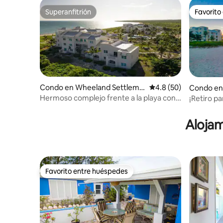
Superanfitrión
Favorito
Superanfitrión
Favorito
Condo en Wheeland Settleme
Calificación promedio
4.8 (50)
Condo en
nt
ment
Hermoso complejo frente a la playa con 2
¡Retiro pa
dormitorios y 2 baños con vista al mar
y jacuzzi!
Alojam
Favorito entre huéspedes
Favorito entre huéspedes