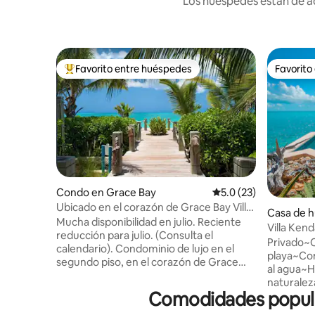
Los huéspedes están de ac
Favorito entre huéspedes
Favorito
Favorito entre huéspedes preferido
Favorito
Condo en Grace Bay
Calificación promedio
5.0 (23)
Ubicado en el corazón de Grace Bay Villa
Casa de 
Renaissance.
Mucha disponibilidad en julio. Reciente
bay
Villa Ke
reducción para julio. (Consulta el
25/8~Pla
Privado~C
calendario). Condominio de lujo en el
playa~Co
segundo piso, en el corazón de Grace
al agua~
Bay, Islas Turcas y Caicos. Esta
naturale
encantadora unidad junto a la piscina,
Comodidades popular
de 10~Pis
con 1 dormitorio y 1 baño, ofrece un
del centro