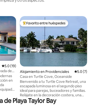
limpieza y otros aspectos.
Villa en 
Favorito entre huéspedes
Favor
rido
Favorito entre huéspedes preferido
Favorit
Villa DelE
frente a 
Ubicado e
Bay, un lu
descanso 
cocina isleña. Cerca de tod
para pas
A poca di
Mango Ree
A 10 minu
Calificación promedio: 5.0 de 5, 19 reseñas
5.0 (19)
Fish Fry,
ivada de
Alojamiento en Providenciales
Calificación promed
5.0 (7)
aeropuer
supermercado. Prop
Casa en Turtle Cove, Oceanside
cción en
aparcamie
Bienvenido a tu Turtle Cove Retreat, una
horas. Paseos en barco, pesca, turismo,
escapada luminosa en el segundo piso
equipada,
windsurf
ideal para parejas, buceadores y familias.
á cama
deportes 
Relájate en la decoración costera, una
, una
 de Playa Taylor Bay
sala de estar abierta y una cocina
ng, baño
totalmente equipada. Tres cómodas