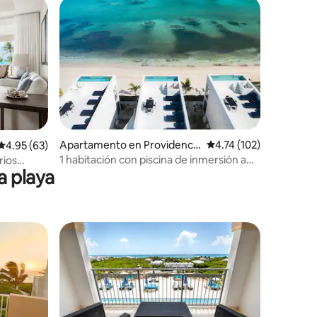
rido
Apartamento en Providencia
Calificación promedio: 
4.74 (102)
Calificación promedio: 4.95 de 5, 63 reseñas
4.95 (63)
les Turks and Caicos Islands
1 habitación con piscina de inmersión a
rios
a playa
pie de playa
5