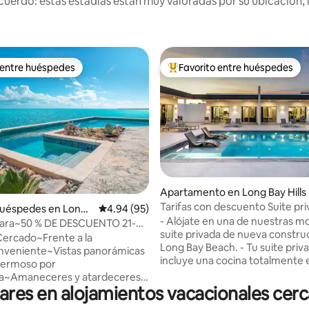
uerdo: estas estadías están muy valoradas por su ubicación, 
 entre huéspedes
Favorito entre huéspedes
 entre huéspedes
Favorito entre huéspedes prefe
: 5.0 de 5, 23 reseñas
Apartamento en Long Bay Hills
Tarifas con descuento Suite pr
huéspedes en Long
Calificación promedio: 4.94 de 5, 95 reseñas
4.94 (95)
lujo completa 1BR 2
- Alójate en una de nuestras modernas
ndara~50 % DE DESCUENTO 21-
suite privada de nueva constru
ya~Privada~Portón~Vista
ercado~Frente a la
Long Bay Beach. - Tu suite privada
nveniente~Vistas panorámicas
incluye una cocina totalmente 
Hermoso por
increíble sala de estar con sof
za~Amaneceres y atardeceres
tamaño queen y TV inteligente
es en alojamientos vacacionales cerca
cina~Esnórquel~A 5 minutos
habitación con cama tamaño ki
 de Grace Bay y de las playas,