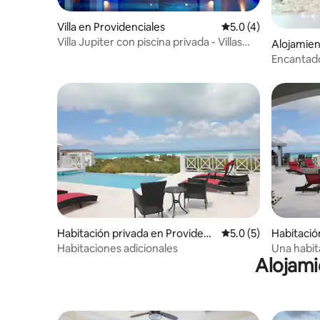
Villa en Providenciales
Calificación promedi
5.0 (4)
Villa Jupiter con piscina privada - Villas
Alojamien
Skyline
heeland 
Encantado
ambiente 
Habitación privada en Providenc
Calificación promedi
5.0 (5)
Habitació
iales
nciales
Habitaciones adicionales
Una habit
Alojami