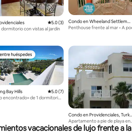
Condo en Wheeland Settleme
rovidenciales
Calificación promedio: 5.0 de 5, 3 reseñas
5.0 (3)
 4.92 de 5, 93 reseñas
nt
Penthouse frente al mar • A po
n dormitorio con vistas al jardín
de la playa y la piscina
 entre huéspedes
 entre huéspedes
ong Bay Hills
Calificación promedio: 5.0 de 5, 7 reseñas
5.0 (7)
íso encontrado» de 1 dormitorio
ar en la mejor playa de Turcas!
 4.76 de 5, 68 reseñas
Condo en Providenciales, Turks
and Caicos
Apartamento a pie de playa en
mientos vacacionales de lujo frente a la
Northwest Point