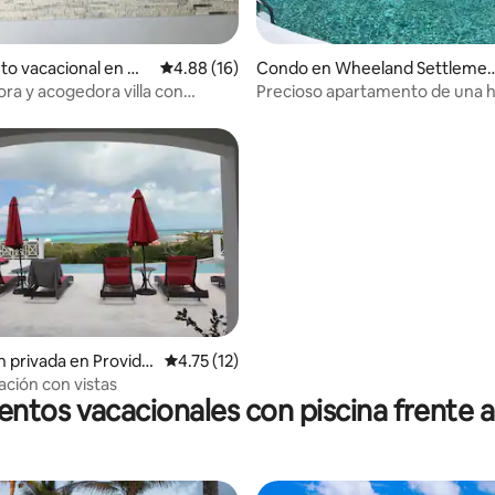
o: 5.0 de 5, 4 reseñas
to vacacional en W
Calificación promedio: 4.88 de 5, 16 reseñas
4.88 (16)
Condo en Wheeland Settleme
Settlement
t
ra y acogedora villa con
Precioso apartamento de una h
y coche de alquiler
o: 5.0 de 5, 5 reseñas
n privada en Provide
Calificación promedio: 4.75 de 5, 12 reseñas
4.75 (12)
ación con vistas
entos vacacionales con piscina frente a 