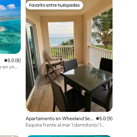
Favorito entre huéspedes
Favorito entre huéspedes
l
Calificación promedio: 5.0 de 5, 8 reseñas
5.0 (8)
e en un
Apartamento en Wheeland Set
Calificación promed
5.0 (9)
tlement
Esquina frente al mar 1 dormitorio/ 1
baño