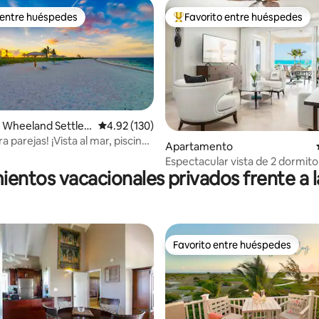
 entre huéspedes
Favorito entre huéspedes
 entre huéspedes
Favorito entre huéspedes prefe
: 4.8 de 5, 50 reseñas
 Wheeland Settle
Calificación promedio: 4.92 de 5, 130 reseñas
4.92 (130)
ra parejas! ¡Vista al mar, piscina
Apartamento
Espectacular vista de 2 dormito
ientos vacacionales privados frente a l
condominio-The Grandview 20
Favorito entre huéspedes
Favorito entre huéspedes