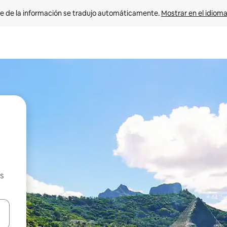
e de la información se tradujo automáticamente. 
Mostrar en el idioma
s
n las teclas de flecha hacia arriba y hacia abajo o explora con el tact