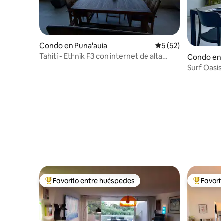
Condo en Puna'auia
Calificación promed
5 (52)
Tahití - Ethnik F3 con internet de alta
Condo en
velocidad, piscina y aire acondicionado
Surf Oasis
wifi
Favorito entre huéspedes
Favor
Favorito entre huéspedes preferido
Favorito