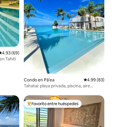
Calificación promedio: 4.93 de 5, 69 reseñas
4.93 (69)
en Tahití
Condo en Pā'ea
Calificación promedio:
4.99 (83)
Tahatai: playa privada, piscina, aire
acondicionado y red de alta velocidad
Favorito entre huéspedes
Favorito entre huéspedes preferido