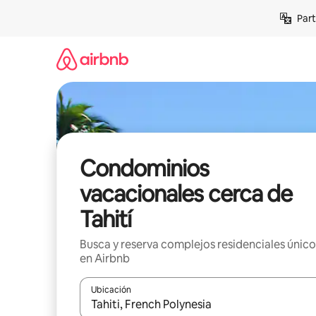
Omite
Part
el
contenido
Condominios
vacacionales cerca de
Tahití
Busca y reserva complejos residenciales único
en Airbnb
Ubicación
Cuando los resultados estén disponibles, navega co