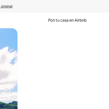
 original
Pon tu casa en Airbnb
o o desliza el dedo.