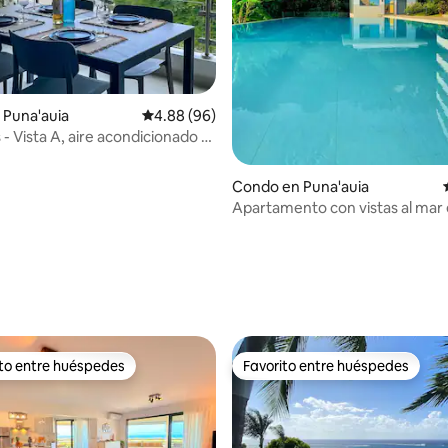
io: 5 de 5, 52 reseñas
 Puna'auia
Calificación promedio: 4.88 de 5, 96 reseñas
4.88 (96)
 - Vista A, aire acondicionado y
Condo en Puna'auia
Apartamento con vistas al mar 
ito entre huéspedes
Favorito entre huéspedes
 entre huéspedes preferido
Favorito entre huéspedes