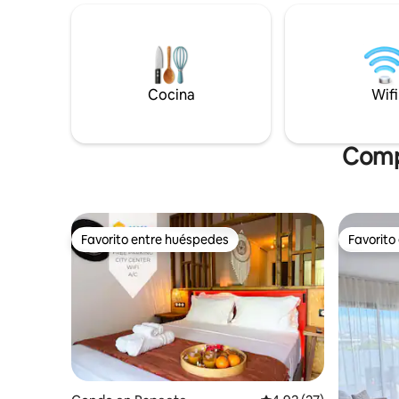
acceso directo a la playa! Servicios
para dormir bien
relacionados con el trabajo: conexión de
turismo y
fibra óptica de alta velocidad (30 Mbps)
justo al lado! - Paseos por la n
con 0 tiempo de inactividad, Wifi,
largo del
Ethernet sobre líneas eléctricas, espacio
acondicion
Cocina
Wifi
de oficina con monitor, impresora,
minutos a pie! ¡Póngase en
teclado. Tiendas a pie, comida/bar.
nosotros 
¡Trabajo y surf el mismo día! ¿Qué estás
🏝️☀️
esperando?
Compl
Favorito entre huéspedes
Favorito
Favorito entre huéspedes
Favorito