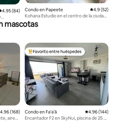
Condo en Papeete
Calificación promedio
4.9 (52)
Calificación promedio: 4.95 de 5, 84 reseñas
4.95 (84)
Kohana Estudio en el centro de la ciudad
y
Papeete
en mascotas
eete
Favorito entre huéspedes
Favorito entre huéspedes preferido
alificación promedio: 4.96 de 5, 168 reseñas
4.96 (168)
Condo en Fa'a'ā
Calificación promedio: 
4.96 (144)
te, aire
Encantador F2 en SkyNui, piscina de 25 m
, WiFi +
y vistas al mar