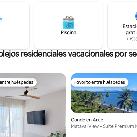
.😴 - ¡LAoficina de
cuando sea necesario. La casa 
 el mercado de Papeete están
protegida por una puerta eléct
oche a lo
una ubicación ideal y totalmen
 paseo marítimo está
equipado, este alojamiento le s
Estac
ado. 🌺 ¡-Alquiler de coche a 2
por su comodidad y sus impres
Piscina
gratu
 contacto con
vistas de la isla de Moorea.
inst
para obtener más información!
ejos residenciales vacacionales por 
 entre huéspedes
Favorito entre huéspedes
 entre huéspedes
Favorito entre huéspedes
Condo en Arue
Matavai View – Suite Premium 
Piscina y Spa