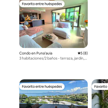
Favorito entre huéspedes
Favorito entre huéspedes
Condo en Puna'auia
Calificación prome
5 (8)
3 habitaciones/2 baños - terraza, jardín,
piscina, estacionamiento
Favorito entre huéspedes
Favorito
Favorito entre huéspedes
Favorito