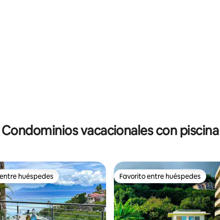
dio: 5 de 5, 8 reseñas
Condominios vacacionales con piscina
 entre huéspedes
Favorito entre huéspedes
 entre huéspedes
Favorito entre huéspedes