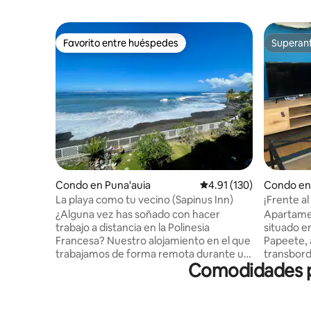
Favorito entre huéspedes
Superanf
Favorito entre huéspedes
Superanf
Condo en Puna'auia
Calificación promedio: 
4.91 (130)
Condo en
La playa como tu vecino (Sapinus Inn)
¡Frente al
¡Impresio
¿Alguna vez has soñado con hacer
Apartame
dormitori
trabajo a distancia en la Polinesia
situado e
Francesa? Nuestro alojamiento en el que
Papeete, 
trabajamos de forma remota durante un
transbord
Comodidades po
año ha sido probado en el campo,
restaurant
aprobado y atendido para este deseo
alrededores. ¡El barrio es mu
único. ¡Asientos del Sapinus Inn en una
a veces r
comunidad asegurada en Puna'auia con
permite u