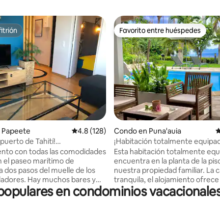
itrión
Favorito entre huéspedes
itrión
Favorito entre huéspedes
4.91 de 5, 130 reseñas
 Papeete
Calificación promedio: 4.8 de 5, 128 reseñas
4.8 (128)
Condo en Puna'auia
C
 puerto de Tahití!
¡Habitación totalmente equipa
nante apartamento de 1
unas vistas inmejorables!
nto con todas las comodidades
Esta habitación totalmente equ
o!
n el paseo marítimo de
encuentra en la planta de la pis
a dos pasos del muelle de los
nuestra propiedad familiar. La 
adores. Hay muchos bares y
tranquila, el alojamiento ofrec
pulares en condominios vacacionales 
es en las calles de los
una gran y hermosa piscina. El j
y animado y
lleno de árboles frutales y flore
uidoso! La pequeña habitación
tropicales de todo tipo. Vivimos
n mejor aislamiento acústico
lugar, siempre dispuestos a inf