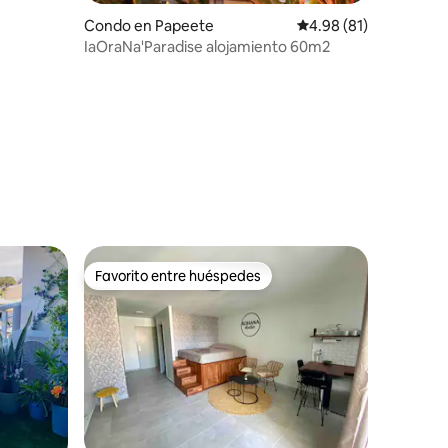
Condo en Papeete
Calificación promedio:
4.98 (81)
IaOraNa'Paradise alojamiento 60m2
Favorito entre huéspedes
rido
Favorito entre huéspedes