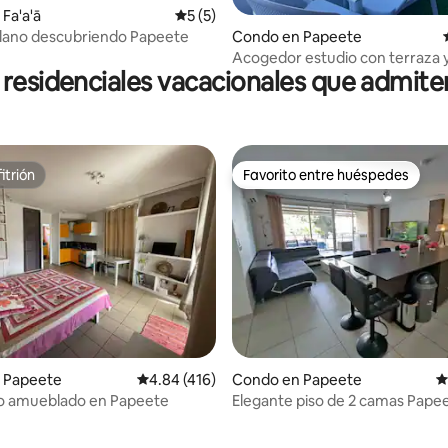
Fa'a'ā
Calificación promedio: 5 de 5, 5 reseñas
5 (5)
4.86 de 5, 125 reseñas
plano descubriendo Papeete
Condo en Papeete
Acogedor estudio con terraza 
residenciales vacacionales que admit
aparcamiento gratuito en Pap
itrión
Favorito entre huéspedes
itrión
Favorito entre huéspedes
4.91 de 5, 130 reseñas
 Papeete
Calificación promedio: 4.84 de 5, 416 reseñas
4.84 (416)
Condo en Papeete
C
io amueblado en Papeete
Elegante piso de 2 camas Papee
acondicionado, estacionamiento