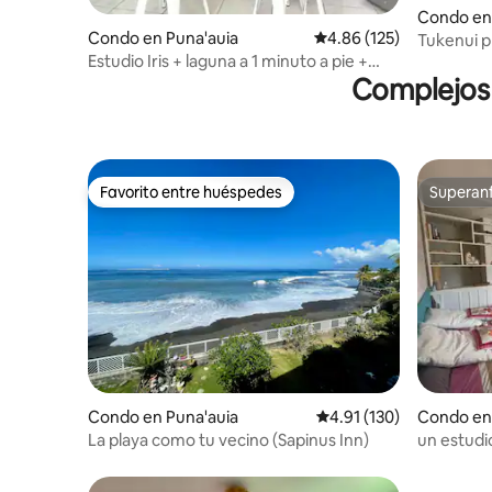
Condo en 
Condo en Puna'auia
Calificación promedio: 
4.86 (125)
Tukenui 
Estudio Iris + laguna a 1 minuto a pie +
wifi/netflix
Complejos 
Favorito entre huéspedes
Superanf
Favorito entre huéspedes
Superanf
Condo en Puna'auia
Calificación promedio: 
4.91 (130)
Condo en
La playa como tu vecino (Sapinus Inn)
un estud