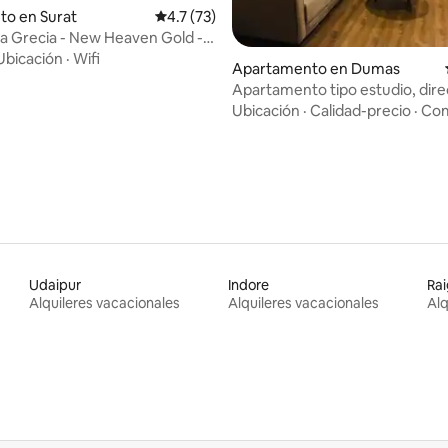
to en Surat
Calificación promedio: 4.7 de 5, 73 reseñas
4.7 (73)
a Grecia - New Heaven Gold -
urat
Ubicación
·
Wifi
Apartamento en Dumas
Apartamento tipo estudio, dire
fin de semana, Dumas
Ubicación
·
Calidad-precio
·
Com
Udaipur
Indore
Ra
Alquileres vacacionales
Alquileres vacacionales
Alq