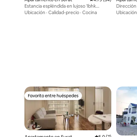
Estancia espléndida en lujoso 1bhk
Dirección
Estudio de lujo en Pal
Ubicación
·
Calidad-precio
·
Cocina
Ubicación
Favorito entre huéspedes
Favorito entre huéspedes
Apartamento en Surat
Calificación promedi
5.0 (7)