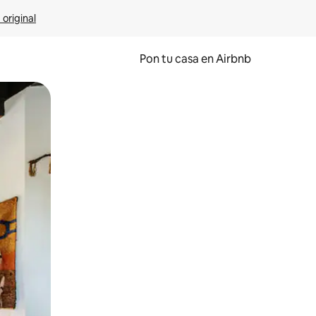
 original
Pon tu casa en Airbnb
o o desliza el dedo.