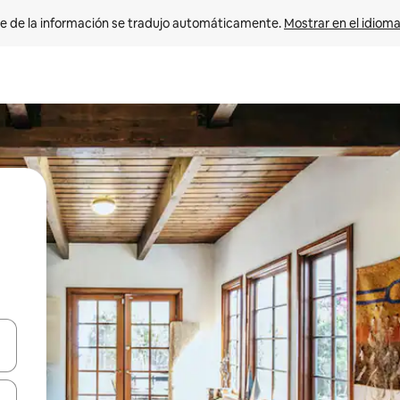
e de la información se tradujo automáticamente. 
Mostrar en el idioma
n las teclas de flecha hacia arriba y hacia abajo o explora con el tact