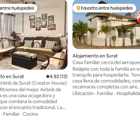
 entre huéspedes
Favorito entre huéspedes
 entre huéspedes
Favorito entre huéspedes prefe
Alojamiento en Surat
Casa familiar cerca del aeropue
Servicios y Wi-Fi gratuito.
Relájate con toda la familia en e
tranquilo para hospedarte. Tendrás una
to en Surat
Calificación promedio: 4.92 de 5, 13 reseñas
4.92 (13)
casa llena de comodidades, co
Airbnb de Surat (Creator House)
recámaras completas con aire
itriones del mejor Airbnb de
acondicionado, lavadora, horno
Ubicación
·
Familiar
·
Hospitalid
ta es una casa acogedora y
microondas, refrigerador, cale
 que combina la comodidad
agua, televisión, Wi-Fi gratuito,
on el encanto tradicional. Las
gas, etc. También podemos proporcionar
nes espaciosas, la decoración
·
Familiar
·
Cocina
un colchón adicional a solicitud. El luga
 un patio tranquilo y las
está a solo 2 km del Aeropuert
 4.93 de 5, 42 reseñas
 áreas de estar lo hacen
Internacional de Surat. Es una
ara familias, grupos o viajes de
cerrada con seguridad. Los servicios
isfruta de habitaciones