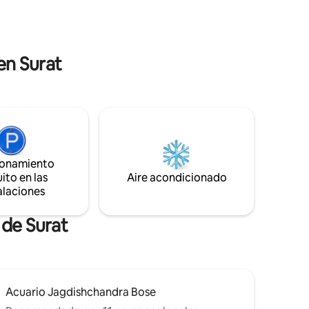
ber, etc.
fresco +Interior de lujo: diseñado con
nibles.
buen gusto y muebles de primera calidad
 ponte en
+Planta baja + 1 piso: amplio espacio y
privacidad en dos niveles con respaldo de
energía
en Surat
ionamiento
ito en las
Aire acondicionado
alaciones
 de Surat
Acuario Jagdishchandra Bose