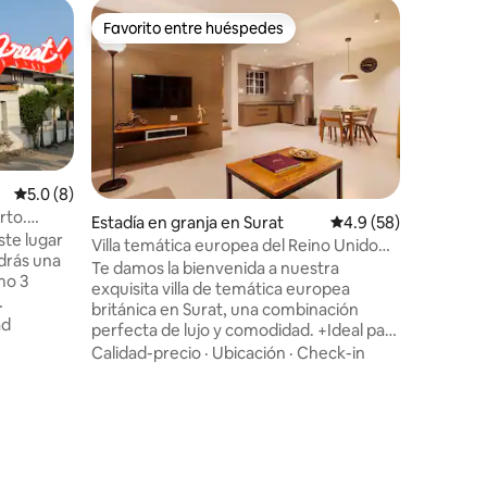
Estadía e
Favorito entre huéspedes
Superanf
rido
Favorito entre huéspedes
Superanf
Lujosa vil
jardín
Villa de l
natural a
una pisci
hacen que
fiestas (
Ubicació
más de 5
familiare
Calificación promedio: 5.0 de 5, 8 reseñas
5.0 (8)
villa den
rto.
Estadía en granja en Surat
Calificación promedio
4.9 (58)
se puede u
ste lugar
Villa temática europea del Reino Unido
dará toda
en Surat con servicios
Te damos la bienvenida a nuestra
Piscina p
mo 3
exquisita villa de temática europea
cercano e
británica en Surat, una combinación
Zomato e
ad
perfecta de lujo y comodidad. +Ideal para
coche de
ntador de
parejas casadas y familias. +2
Calidad-precio
·
Ubicación
·
Check-in
 estufa de
habitaciones: amplias y cómodas con una
decoración elegante +3 baños modernos
r
+Comedor: perfecto para comer con
o
familiares/amigos +Aire acondicionado:
 comunidad
mantente fresco y cómodo +Balcón:
disfruta de vistas impresionantes y aire