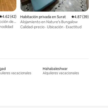
Calificación promedio: 4.62 de 5, 42 reseñas
4.62 (42)
Habitación privada en Surat
Calificación promedio:
4.87 (39)
cción de
Alojamiento en Nature's Bungalow
odidad
Calidad-precio
·
Ubicación
·
Exactitud
igad
Mahabaleshwar
uileres vacacionales
Alquileres vacacionales