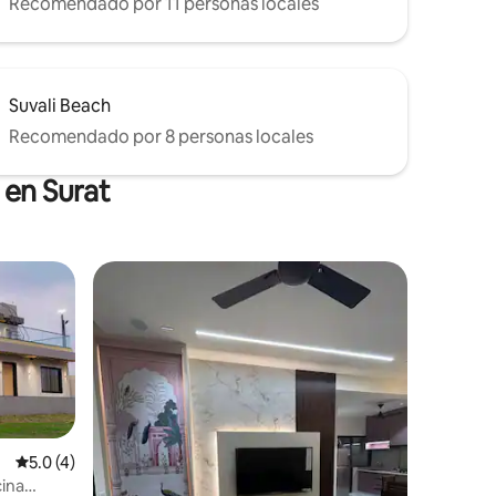
Recomendado por 11 personas locales
Suvali Beach
Recomendado por 8 personas locales
 en Surat
Calificación promedio: 5.0 de 5, 4 reseñas
5.0 (4)
ina