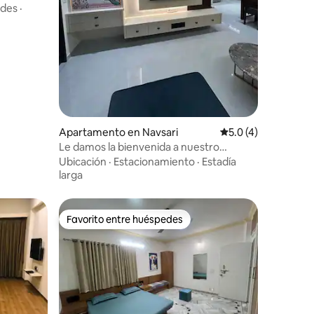
des
·
Apartamento en Navsari
Calificación promed
5.0 (4)
Le damos la bienvenida a nuestro
departamento de 2 habitaciones y cocina
Ubicación
·
Estacionamiento
·
Estadía
(2BHK) totalmente amueblado
larga
Favorito entre huéspedes
Favorito entre huéspedes