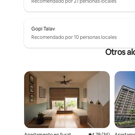
Recomendado por 21 personas locales
Gopi Talav
Recomendado por 10 personas locales
Otros al
Apartamento en Surat
Calificación promedio:
4.79 (34)
Apartame