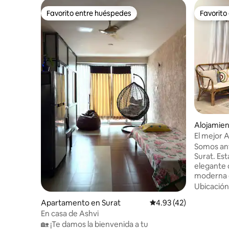
Favorito entre huéspedes
Favorito
Favorito entre huéspedes
Favorito
Alojamien
El mejor 
Somos anf
Surat. Es
elegante
moderna c
habitacio
Ubicación
acogedora,
Apartamento en Surat
Calificación promedio:
4.93 (42)
luminosas
En casa de Ashvi
perfecto p
🏡 ¡Te damos la bienvenida a tu
trabajo. D