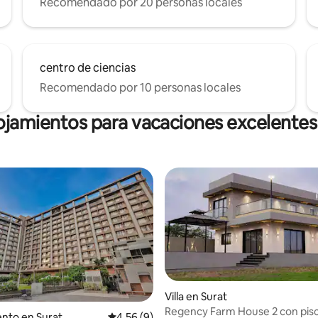
Recomendado por 20 personas locales
centro de ciencias
Recomendado por 10 personas locales
ojamientos para vacaciones excelentes
Villa en Surat
Regency Farm House 2 con pisc
 4.79 de 5, 34 reseñas
nto en Surat
Calificación promedio: 4.56 de 5, 9 reseñas
4.56 (9)