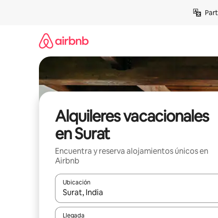
Omite
Part
el
contenido
Alquileres vacacionales
en Surat
Encuentra y reserva alojamientos únicos en
Airbnb
Ubicación
Cuando los resultados estén disponibles, navega co
Llegada