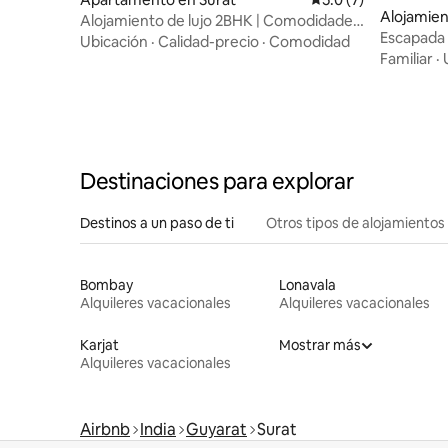
Alojamien
Alojamiento de lujo 2BHK | Comodidades
Escapada 
de estilo resort
Ubicación
·
Calidad-precio
·
Comodidad
Villa en S
Familiar
·
Destinaciones para explorar
Destinos a un paso de ti
Otros tipos de alojamientos
Bombay
Lonavala
Alquileres vacacionales
Alquileres vacacionales
Karjat
Mostrar más
Alquileres vacacionales
Airbnb
India
Guyarat
Surat