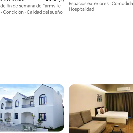
privada
Espacios exteriores
·
Comodida
 de fin de semana de Farmville
Hospitalidad
·
Condición
·
Calidad del sueño
o: 5.0 de 5, 7 reseñas