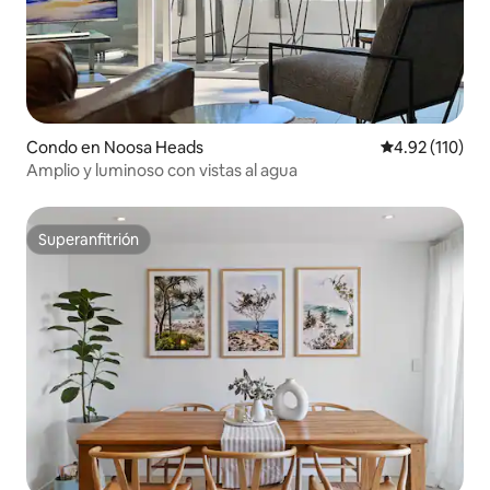
Condo en Noosa Heads
Calificación p
4.92 (110)
Amplio y luminoso con vistas al agua
Superanfitrión
Superanfitrión