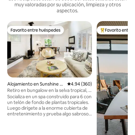
muy valoradas por su ubicación, limpieza y otros
aspectos.
Favorito entre huéspedes
Favorito entre
Favorito entre huéspedes
Favorito entre hu
Alojamiento en Sunshine B
Calificación promedio: 4.94 de 5
4.94 (360)
each
Retiro en bungalow en la selva tropical, a
pie de la playa
Socializa en un spa construido para 6 con
un telón de fondo de plantas tropicales.
Luego dirígete a la enorme cubierta de
entretenimiento y prueba algo sabroso
de la barbacoa Weber. Para noches
acogedoras, reúnete alrededor de la
chimenea después de una comida de la