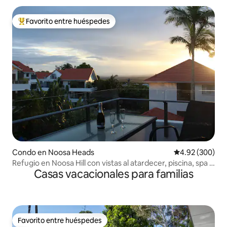
Favorito entre huéspedes
Favorito entre huéspedes preferido
Condo en Noosa Heads
Calificación pr
4.92 (300)
Refugio en Noosa Hill con vistas al atardecer, piscina, spa y
Casas vacacionales para familias
wifi
Favorito entre huéspedes
Favorito entre huéspedes