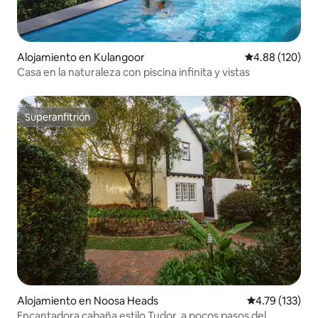
Alojamiento en Kulangoor
Calificación pr
4.88 (120)
Casa en la naturaleza con piscina infinita y vistas
Superanfitrión
Superanfitrión
Alojamiento en Noosa Heads
Calificación p
4.79 (133)
Encantadora cabaña estilo Tudor, a pocos pasos del