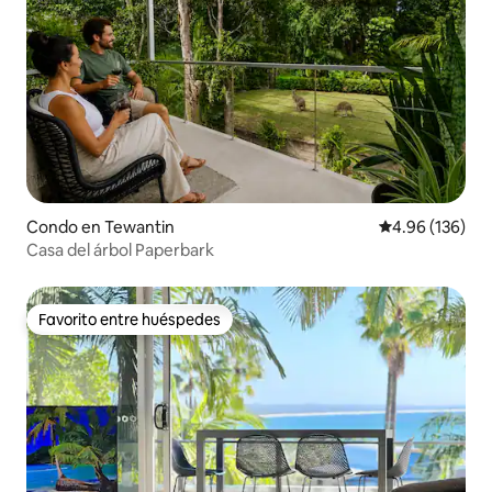
Condo en Tewantin
Calificación pr
4.96 (136)
Casa del árbol Paperbark
Favorito entre huéspedes
Favorito entre huéspedes