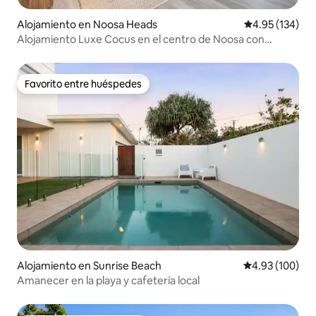
Alojamiento en Noosa Heads
Calificación p
4.95 (134)
Alojamiento Luxe Cocus en el centro de Noosa con
piscina grande
Favorito entre huéspedes
Favorito entre huéspedes
Alojamiento en Sunrise Beach
Calificación pr
4.93 (100)
Amanecer en la playa y cafetería local