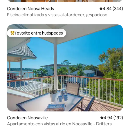
Condo en Noosa Heads
Calificación pr
4.84 (344)
Piscina climatizada y vistas al atardecer, ¡espacioso
apartamento de 2 dormitorios!
Favorito entre huéspedes
Favorito entre huéspedes preferido
Condo en Noosaville
Calificación pr
4.94 (192)
Apartamento con vistas al río en Noosaville - Drifters