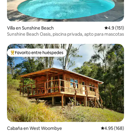
Villa en Sunshine Beach
Calificación 
4.9 (151)
Sunshine Beach Oasis, piscina privada, apto para mascotas
Favorito entre huéspedes
Favorito entre huéspedes preferido
Cabaña en West Woombye
Calificación pr
4.95 (168)