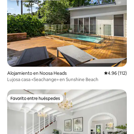
Alojamiento en Noosa Heads
Calificación p
4.96 (112)
Lujosa casa «Seachange» en Sunshine Beach
Favorito entre huéspedes
Favorito entre huéspedes