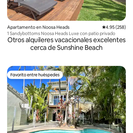
Apartamento en Noosa Heads
Calificación pr
4.95 (258)
1 Sandybottoms Noosa Heads Luxe con patio privado
Otros alquileres vacacionales excelentes
cerca de Sunshine Beach
Favorito entre huéspedes
Favorito entre huéspedes