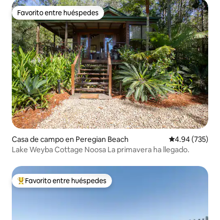
Favorito entre huéspedes
Favorito entre huéspedes
Casa de campo en Peregian Beach
Calificación pr
4.94 (735)
Lake Weyba Cottage Noosa La primavera ha llegado.
Favorito entre huéspedes
Favorito entre huéspedes preferido