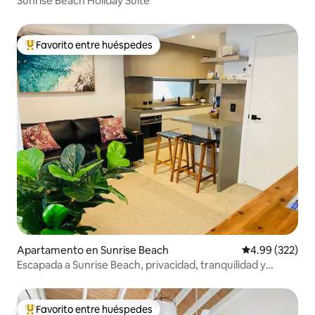
Sunrise Beach Holiday Suite
Favorito entre huéspedes
Favorito entre huéspedes preferido
Apartamento en Sunrise Beach
Calificación pr
4.99 (322)
Escapada a Sunrise Beach, privacidad, tranquilidad y
paseos por la playa
Favorito entre huéspedes