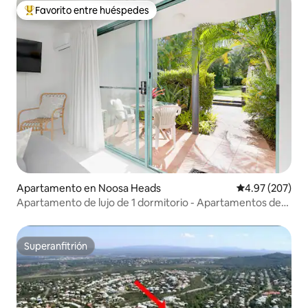
Favorito entre huéspedes
Favorito entre huéspedes preferido
Apartamento en Noosa Heads
Calificación pr
4.97 (207)
Apartamento de lujo de 1 dormitorio - Apartamentos de
vacaciones Chez Noosa
Superanfitrión
Superanfitrión