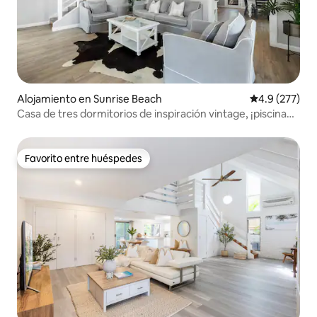
Alojamiento en Sunrise Beach
Calificación 
4.9 (277)
Casa de tres dormitorios de inspiración vintage, ¡piscina
climatizada!
Favorito entre huéspedes
Favorito entre huéspedes