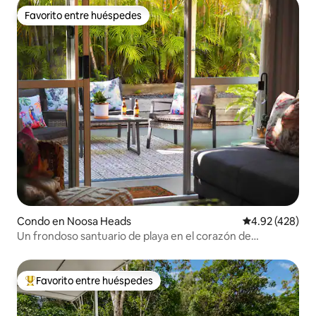
Favorito entre huéspedes
Favorito entre huéspedes
Condo en Noosa Heads
Calificación pr
4.92 (428)
Un frondoso santuario de playa en el corazón de
Noosa Heads
Favorito entre huéspedes
Favorito entre huéspedes preferido