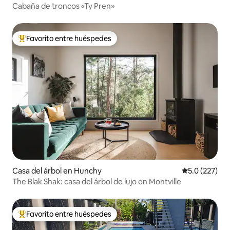
Cabaña de troncos «Ty Pren»
Favorito entre huéspedes
Favorito entre huéspedes preferido
Casa del árbol en Hunchy
Calificación 
5.0 (227)
The Blak Shak: casa del árbol de lujo en Montville
Favorito entre huéspedes
Favorito entre huéspedes preferido