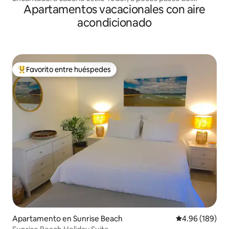
Apartamentos vacacionales con aire
parque nacional
acondicionado
Favorito entre huéspedes
Favorito entre huéspedes preferido
Apartamento en Sunrise Beach
Calificación pr
4.96 (189)