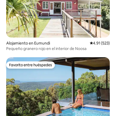
Alojamiento en Eumundi
Calificación p
4.91 (523)
Pequeño granero rojo en el interior de Noosa
Favorito entre huéspedes
Favorito entre huéspedes