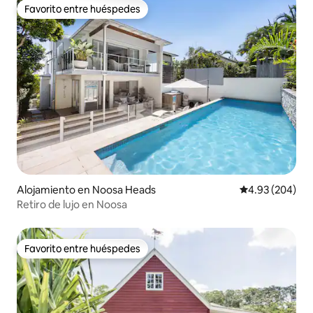
Favorito entre huéspedes
Favorito entre huéspedes
Alojamiento en Noosa Heads
Calificación pr
4.93 (204)
Retiro de lujo en Noosa
Favorito entre huéspedes
Favorito entre huéspedes