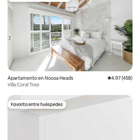
Favorito entre huéspedes preferido
Apartamento en Noosa Heads
Calificación pr
4.97 (458)
Villa Coral Tree
Favorito entre huéspedes
Favorito entre huéspedes