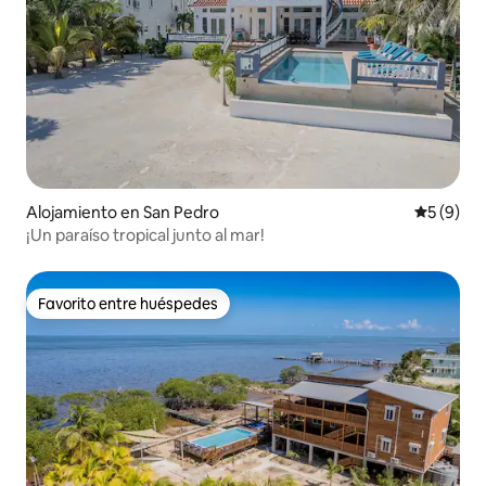
Alojamiento en San Pedro
Calificac
5 (9)
¡Un paraíso tropical junto al mar!
Favorito entre huéspedes
Favorito entre huéspedes