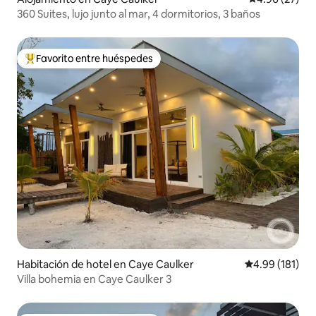
360 Suites, lujo junto al mar, 4 dormitorios, 3 baños
Favorito entre huéspedes
Favorito entre huéspedes preferido
Habitación de hotel en Caye Caulker
Calificación p
4.99 (181)
Villa bohemia en Caye Caulker 3