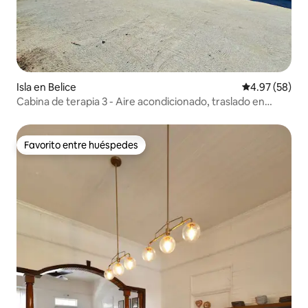
Isla en Belice
Calificación p
4.97 (58)
Cabina de terapia 3 - Aire acondicionado, traslado en
bote, acceso a la playa
Favorito entre huéspedes
Favorito entre huéspedes