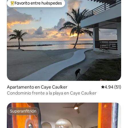
Favorito entre huéspedes
Favorito entre huéspedes preferido
Apartamento en Caye Caulker
Calificación 
4.94 (51)
Condominio frente a la playa en Caye Caulker
Superanfitrión
Superanfitrión