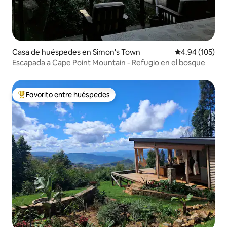
Casa de huéspedes en Simon's Town
Calificación pr
4.94 (105)
Escapada a Cape Point Mountain - Refugio en el bosque
Favorito entre huéspedes
Favorito entre huéspedes preferido