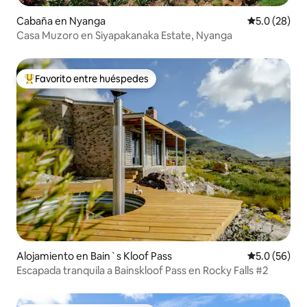
Cabaña en Nyanga
Calificación
5.0 (28)
Casa Muzoro en Siyapakanaka Estate, Nyanga
Favorito entre huéspedes
Favorito entre huéspedes preferido
Alojamiento en Bain`s Kloof Pass
Calificación
5.0 (56)
Escapada tranquila a Bainskloof Pass en Rocky Falls #2