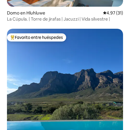
Domo en Hluhluwe
Calificación 
4.97 (31)
La Cúpula. | Torre de jirafas | Jacuzzi | Vida silvestre |
Favorito entre huéspedes
Favorito entre huéspedes preferido