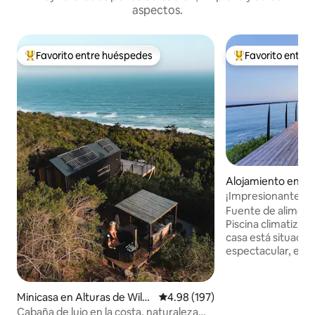
aspectos.
Favorito entre huéspedes
Favorito entre
Favorito entre huéspedes preferido
Favorito entre hu
Alojamiento en Bal
hts, George
¡Impresionante ubi
climatizada, natur
Fuente de aliment
Piscina climatizada 
casa está situada 
espectacular, en
sobre el océano, co
mar. Ubicado en u
segura de 94 hect
Minicasa en Alturas de Wild
Calificación promedio: 4.98 de 5
4.98 (197)
caminatas desde la
erness
Cabaña de lujo en la costa, naturaleza