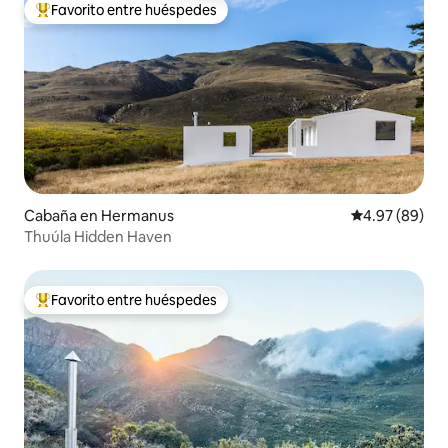
Favorito entre huéspedes
Favorito entre huéspedes preferido
Cabaña en Hermanus
Calificación p
4.97 (89)
Thuúla Hidden Haven
Favorito entre huéspedes
Favorito entre huéspedes preferido