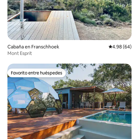
Cabaña en Franschhoek
Calificación p
4.98 (64)
Mont Esprit
Favorito entre huéspedes
Favorito entre huéspedes