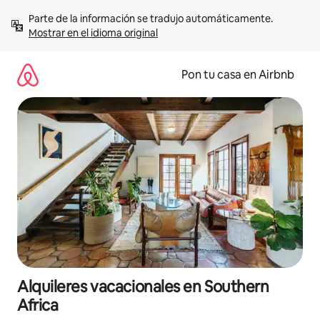
Omite
Parte de la información se tradujo automáticamente. 
el
Mostrar en el idioma original
contenido
Pon tu casa en Airbnb
Alquileres vacacionales en Southern
Africa