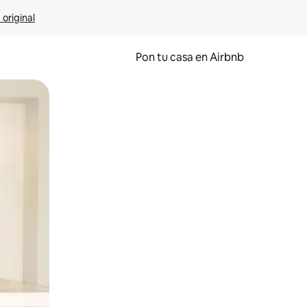
 original
Pon tu casa en Airbnb
o o desliza el dedo.