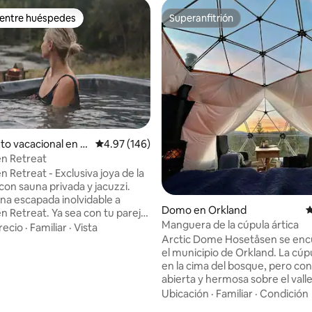
 entre huéspedes
Superanfitrión
 entre huéspedes
Superanfitrión
to vacacional en V
Calificación promedio: 4.97 de 5, 146 reseñas
4.97 (146)
en Retreat
- Exclusiva joya de la
on sauna privada y jacuzzi.
na escapada inolvidable a
 4.98 de 5, 43 reseñas
Domo en Orkland
C
. Ya sea con tu pareja
Manguera de la cúpula ártica
uien con quien quieras crear
recio
·
Familiar
·
Vista
Arctic Dome Hosetåsen se enc
s. Aquí te esperan momentos
el municipio de Orkland. La cúp
n la sauna, baños refrescantes
en la cima del bosque, pero con
 relajación en el jacuzzi y tiempo
abierta y hermosa sobre el valle
s importante: el uno para el
las montañas de Trollheimen. 
Ubicación
·
Familiar
·
Condición
una cama suave y cómoda don
on un libro o sal a caminar por la