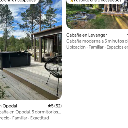
 entre huéspedes preferido
Favorito entre huéspedes prefe
Cabaña en Levanger
Cabaña moderna a 5 minutos d
de Levanger
Ubicación
·
Familiar
·
Espacios e
io: 5 de 5, 11 reseñas
n Oppdal
Calificación promedio: 5 de 5, 52 reseñas
5 (52)
aña en Oppdal. 5 dormitorios.
ran área exterior.
recio
·
Familiar
·
Exactitud