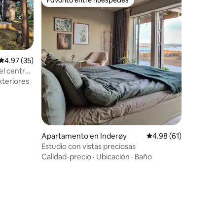
rido
Favorito entre huéspedes
Calificación promedio: 4.97 de 5, 35 reseñas
4.97 (35)
el centro
xteriores
Apartamento en Inderøy
Calificación promedio:
4.98 (61)
Estudio con vistas preciosas
Calidad-precio
·
Ubicación
·
Baño