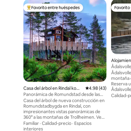
Favorito entre huéspedes
Favorito
Favorito entre huéspedes preferido
Favorito
Alojamien
erdal
Ådalsvoll
Ådalsvollen Retreat 
montaña c
Reserva u
Casa del árbol en Rindal kom
Calificación promedio:
4.98 (43)
Ådalsvollen Retreat
mune
Panorámica de Romundstad desde las
o con alg
Calidad-p
alturas
Casa del árbol de nueva construcción en
recuerdo
Romundstadbygda en Rindal, con
cálidos e
impresionantes vistas panorámicas de
en el río,
360° a las montañas de Trollheimen. Ven
para lo má
aquí y disfruta de la vista en un entorno
otro. Disfruta de buenas conversaciones,
Familiar
·
Calidad-precio
·
Espacios
completamente tranquilo sin vecinos ni
relájate c
interiores