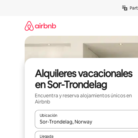
Omite
Part
el
contenido
Alquileres vacacionales
en Sor-Trondelag
Encuentra y reserva alojamientos únicos en
Airbnb
Ubicación
Cuando los resultados estén disponibles, navega co
Llegada