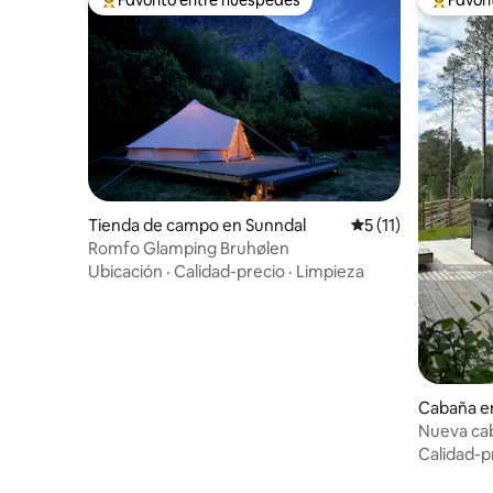
Favorito entre huéspedes preferido
Favorito
Tienda de campo en Sunndal
Calificación promed
5 (11)
Romfo Glamping Bruhølen
Ubicación
·
Calidad-precio
·
Limpieza
Cabaña e
Nueva cab
Jacuzzi, g
Calidad-p