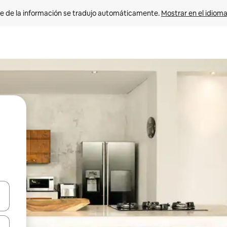
e de la información se tradujo automáticamente. 
Mostrar en el idioma
n las teclas de flecha hacia arriba y hacia abajo o explora con el tact