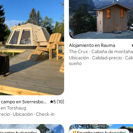
Alojamiento en Rauma
The Crux - Cabaña de montaña
4.94 de 5, 156 reseñas
diseño nórdico
Ubicación
·
Calidad-precio
·
Cal
sueño
e campo en Sverresbor
Calificación promedio: 5 de 5, 10 reseñas
5 (10)
 en Torshaug
recio
·
Ubicación
·
Check-in
ito entre huéspedes
Favorito entre huéspedes