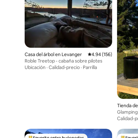
Casa del árbol en Levanger
Calificación promedio: 
4.94 (156)
Roble Treetop - cabaña sobre pilotes
Ubicación
·
Calidad-precio
·
Parrilla
Tienda d
g
Glamping
Calidad-p
Favorito entre huéspedes
Favor