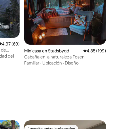
Calificación promedio: 4.97 de 5, 69 reseñas
4.97 (69)
 de
Minicasa en Stadsbygd
Calificación promedio: 
4.85 (199)
idad del
Cabaña en la naturaleza Fosen
Familiar
·
Ubicación
·
Diseño
Favorito entre huéspedes