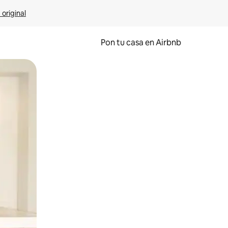
 original
Pon tu casa en Airbnb
o o desliza el dedo.