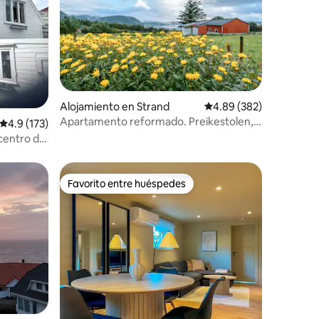
Alojamiento en Strand
Calificación promedio: 
4.89 (382)
Apartamento reformado. Preikestolen,
Calificación promedio: 4.9 de 5, 173 reseñas
4.9 (173)
vista superior. Jørpeland
centro de
anquila
Favorito entre huéspedes
Favorito entre huéspedes