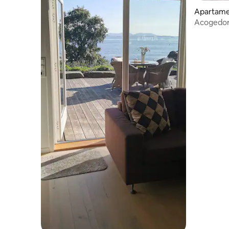
Apartame
Acogedor
granja - V