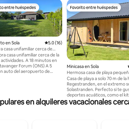
ito entre huéspedes
Favorito entre huéspedes
 entre huéspedes preferido
Favorito entre huéspedes
to en Sola
Calificación promedio: 5.0 de 5, 16 reseñas
5.0 (16)
 casa unifamiliar cerca de
nden
ra casa unifamiliar cerca de la
dades. A 18 minutos en
tavanger Forum (ONS) A 5
.98 de 5, 200 reseñas
Minicasa en Sola
n auto del aeropuerto de
Hermosa casa de playa pequeñ
iar
renovada
Casa de playa a solo 70 m de l
ocina totalmente equipada y un
Regestranden, en el extremo s
ercado de 1 acre. A poca
Solastranden. Perfecto si te gu
a pie de la playa de arena, el
deportes acuáticos, como el kite
lf y el campo de golf. Perfecto
lares en alquileres vacacionales cerc
foiling o el surf. O simplemente
 la relajación como para los días
en la playa. 100 km con playas 
ad. Barrio tranquilo y
disponibles al sur a lo largo de 
s oportunidades para hacer
puede alquilar una tabla de SUP
. Ideal para familias, parejas y
una sauna. Cama tamaño king en el loft y
e desean una estancia en la
sofá cama doble en el salón (2+