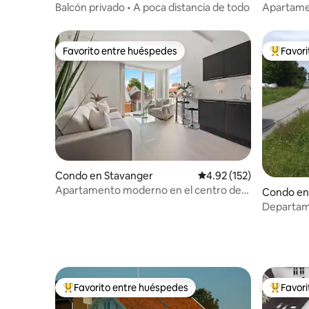
Balcón privado • A poca distancia de todo
Apartame
preciosas 
Favorito entre huéspedes
Favor
Favorito entre huéspedes
Favorito
Condo en Stavanger
Calificación promedio: 
4.92 (152)
Apartamento moderno en el centro de
Condo en
Stavanger y aparcamiento gratuito
Departam
cielos y l
Favorito entre huéspedes
Favor
Favorito entre huéspedes preferido
Favorito