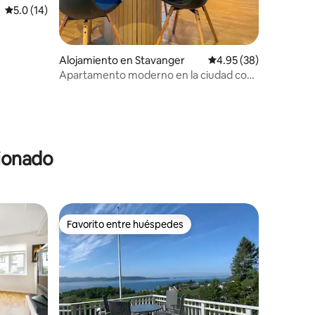
Calificación promedio: 5.0 de 5, 14 reseñas
5.0 (14)
Alojamiento en Stavanger
Calificación promedio:
4.95 (38)
Apartamento moderno en la ciudad con
aparcamiento gratuito
cionado
Favorito entre huéspedes
Favorito entre huéspedes