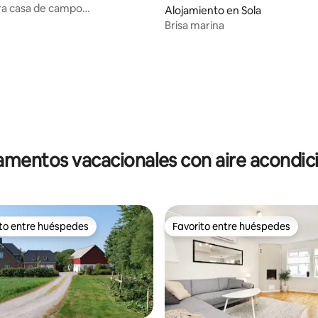
a casa de campo
Alojamiento en Sola
mente renovada - Apartamento
Brisa marina
: 5.0 de 5, 23 reseñas
mentos vacacionales con aire acondi
ito entre huéspedes
Favorito entre huéspedes
 entre huéspedes preferido
Favorito entre huéspedes