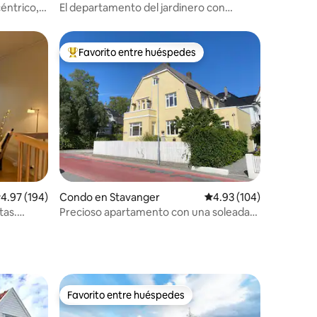
éntrico,
El departamento del jardinero con
estacionamiento y vista al fiordo.
Favorito entre huéspedes
rido
Favorito entre huéspedes preferido
alificación promedio: 4.97 de 5, 194 reseñas
4.97 (194)
Condo en Stavanger
Calificación promedio: 
4.93 (104)
tas.
Precioso apartamento con una soleada
terraza en el centro de la ciudad
Favorito entre huéspedes
Favorito entre huéspedes