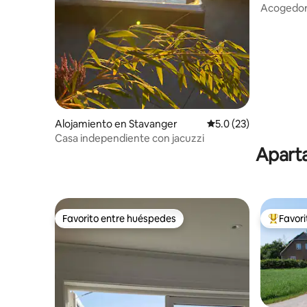
Acogedor
reciente
1
Alojamiento en Stavanger
Calificación promedio
5.0 (23)
Casa independiente con jacuzzi
Aparta
Favorito entre huéspedes
Favor
Favorito entre huéspedes
Favorito