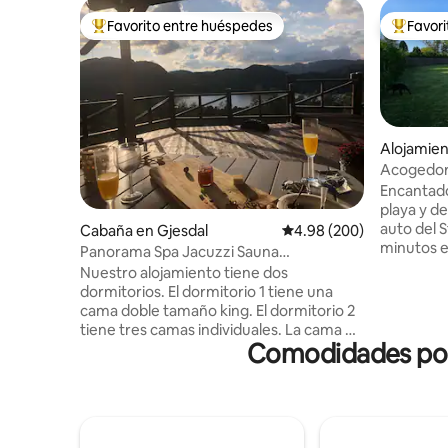
Favorito entre huéspedes
Favor
Favorito entre huéspedes preferido
Favorito
Alojamien
Acogedora
Solastra
Encantado
playa y de activi
auto del S
Cabaña en Gjesdal
Calificación promedio: 4
4.98 (200)
minutos e
Panorama Spa Jacuzzi Sauna
Stavanger Acogedora casa unifamil
Senderismo Pesca Privado
Nuestro alojamiento tiene dos
con una c
dormitorios. El dormitorio 1 tiene una
terreno c
cama doble tamaño king. El dormitorio 2
distancia 
tiene tres camas individuales. La cama en
frisbee go
Comodidades popu
el loft tiene 120 cm de ancho.
tanto para
Encontrarás un baño con ducha,
de activid
lavadora, secadora y lavabo. El inodoro
excelente
está en una habitación separada donde
senderismo
también encontrarás un lavabo y el
amigos qu
calentador de agua para la cabaña. La