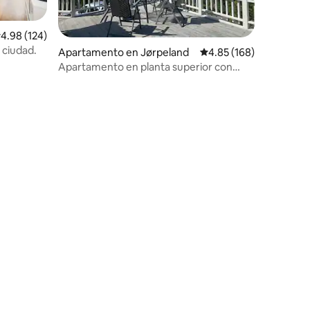
alificación promedio: 4.98 de 5, 124 reseñas
4.98 (124)
 ciudad.
Apartamento en Jørpeland
Calificación promedio: 
4.85 (168)
Apartamento en planta superior con
vistas al fiordo