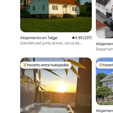
Alojamiento en Talgje
Calificación promedio: 
4.95 (237)
Gamlahuset junto al mar, cerca de
Alojamien
Stavanger
Departame
MESTER
Favorito entre huéspedes
Favor
Favorito entre huéspedes preferido
Favorito
Alojamien