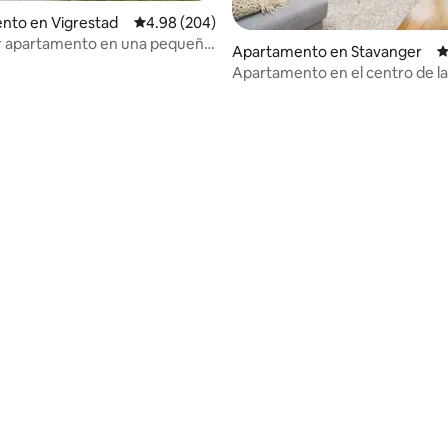
nto en Vigrestad
Calificación promedio: 4.98 de 5, 204 reseñas
4.98 (204)
 apartamento en una pequeña
Apartamento en Stavanger
C
igrestad
Apartamento en el centro de la