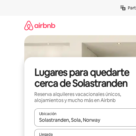
Omite
Part
el
contenido
Lugares para quedarte
cerca de Solastranden
Reserva alquileres vacacionales únicos,
alojamientos y mucho más en Airbnb
Ubicación
Cuando los resultados estén disponibles, navega co
Llegada