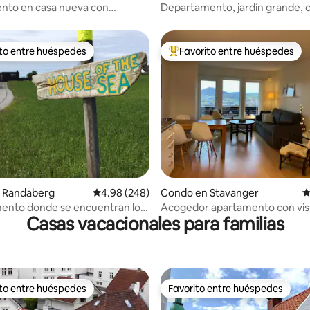
nto en casa nueva con
Departamento, jardín grande, c
vistas al mar
1-6 huéspedes
ito entre huéspedes
Favorito entre huéspedes
 entre huéspedes preferido
Favorito entre huéspedes prefe
4.92 de 5, 152 reseñas
 Randaberg
Calificación promedio: 4.98 de 5, 248 reseñas
4.98 (248)
Condo en Stavanger
C
ento donde se encuentran los
Acogedor apartamento con vis
Casas vacacionales para familias
os océanos
Aparcamiento gratuito
ito entre huéspedes
Favorito entre huéspedes
 entre huéspedes preferido
Favorito entre huéspedes