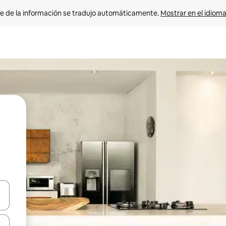
e de la información se tradujo automáticamente. 
Mostrar en el idioma
n las teclas de flecha hacia arriba y hacia abajo o explora con el tact