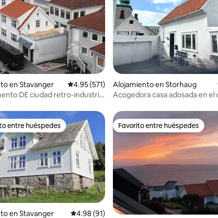
4.95 de 5, 237 reseñas
to en Stavanger
Calificación promedio: 4.95 de 5, 571 reseñas
4.95 (571)
Alojamiento en Storhaug
nto DE ciudad retro-industrial
Acogedora casa adosada en el 
GAARDEN
la ciudad de Stavanger, calle tr
ito entre huéspedes
Favorito entre huéspedes
 entre huéspedes preferido
Favorito entre huéspedes
to en Stavanger
Calificación promedio: 4.98 de 5, 91 reseñas
4.98 (91)