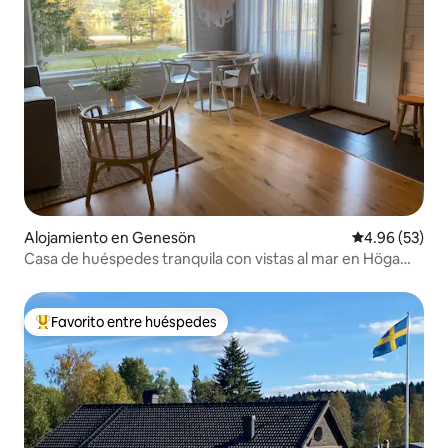
Alojamiento en Genesön
Calificación p
4.96 (53)
Casa de huéspedes tranquila con vistas al mar en Höga
Kusten
Favorito entre huéspedes
Favorito entre huéspedes preferido