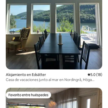
Alojamiento en Edsätter
Calificación
5.0 (18)
Casa de vacaciones junto al mar en Nordingrå, Höga
Kusten
Favorito entre huéspedes
Favorito entre huéspedes