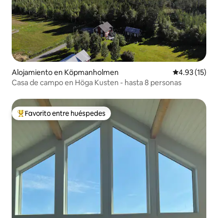
Alojamiento en Köpmanholmen
Calificación 
4.93 (15)
Casa de campo en Höga Kusten - hasta 8 personas
Favorito entre huéspedes
Favorito entre huéspedes preferido