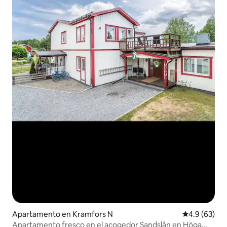
Apartamento en Kramfors N
Calificación
4.9 (63)
Apartamento fresco en el acogedor Sandslån en Höga