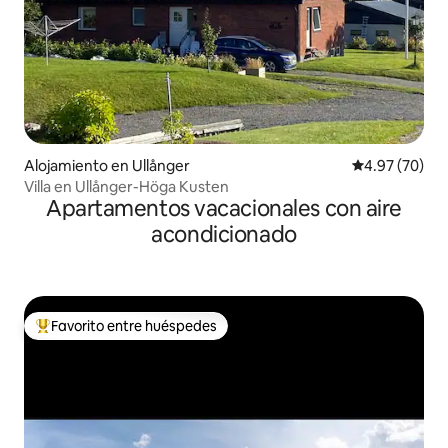
Alojamiento en Ullånger
Calificación p
4.97 (70)
Villa en Ullånger-Höga Kusten
Apartamentos vacacionales con aire
acondicionado
Favorito entre huéspedes
Favorito entre huéspedes preferido