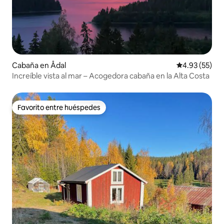
Cabaña en Ådal
Calificación 
4.93 (55)
Increíble vista al mar – Acogedora cabaña en la Alta Costa
Favorito entre huéspedes
Favorito entre huéspedes