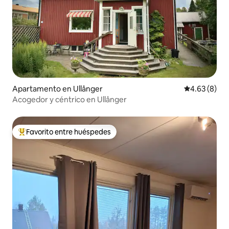
Apartamento en Ullånger
Calificación
4.63 (8)
Acogedor y céntrico en Ullånger
Favorito entre huéspedes
Favorito entre huéspedes preferido