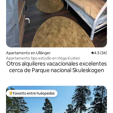
Apartamento en Ullånger
Calificación
4.5 (34)
Apartamento tipo estudio en Höga Kusten
Otros alquileres vacacionales excelentes
cerca de Parque nacional Skuleskogen
Favorito entre huéspedes
Favorito entre huéspedes preferido