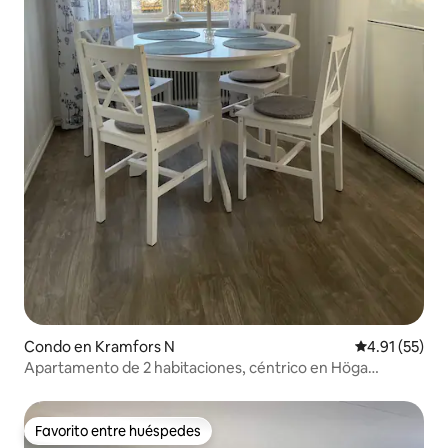
Condo en Kramfors N
Calificación 
4.91 (55)
Apartamento de 2 habitaciones, céntrico en Höga
Kusten, Ullånger
Favorito entre huéspedes
Favorito entre huéspedes