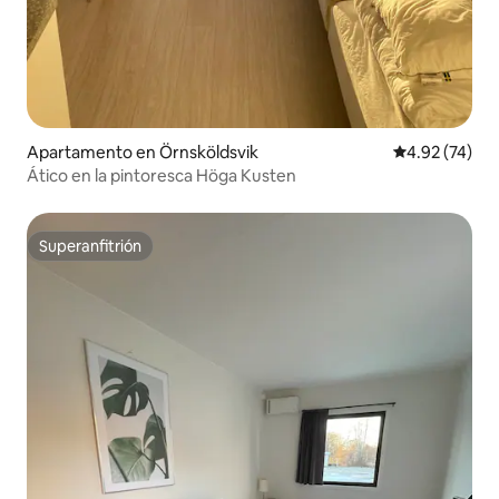
Apartamento en Örnsköldsvik
Calificación 
4.92 (74)
Ático en la pintoresca Höga Kusten
Superanfitrión
Superanfitrión