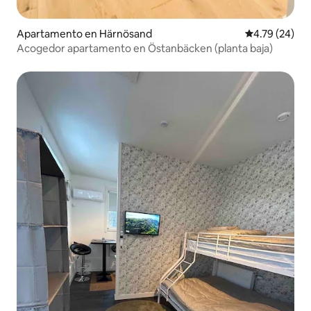
Apartamento en Härnösand
Calificación 
4.79 (24)
Acogedor apartamento en Östanbäcken (planta baja)