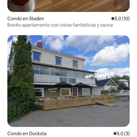
Condo en Staden
Calificación
5.0 (10)
Bonito apartamento con vistas fantásticas y sauna
Condo en Docksta
Calificació
5.0 (3)