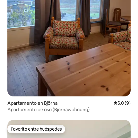
Apartamento en Björna
Calificació
5.0 (9)
Apartamento de oso (Björnawohnung)
Favorito entre huéspedes
Favorito entre huéspedes