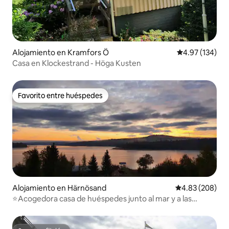
Alojamiento en Kramfors Ö
Calificación p
4.97 (134)
Casa en Klockestrand - Höga Kusten
Favorito entre huéspedes
Favorito entre huéspedes
Alojamiento en Härnösand
Calificación pr
4.83 (208)
⭐️Acogedora casa de huéspedes junto al mar y a las
puertas de Höga Kusten