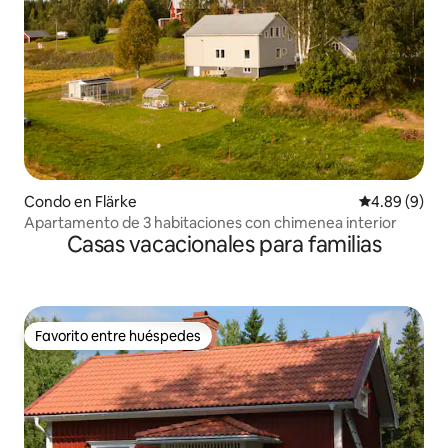
Condo en Flärke
Calificación 
4.89 (9)
Apartamento de 3 habitaciones con chimenea interior
Casas vacacionales para familias
Favorito entre huéspedes
Favorito entre huéspedes