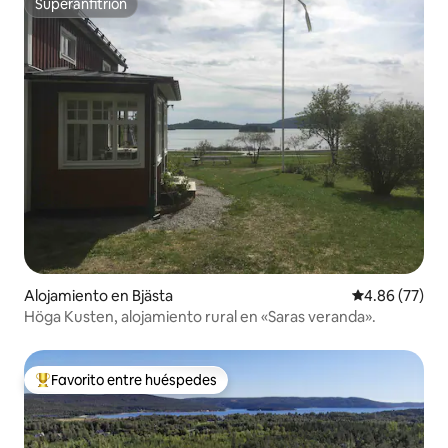
Superanfitrión
Superanfitrión
Alojamiento en Bjästa
Calificación p
4.86 (77)
Höga Kusten, alojamiento rural en «Saras veranda».
Favorito entre huéspedes
Favorito entre huéspedes preferido