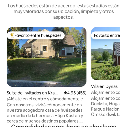
Los huéspedes están de acuerdo: estas estadías están
muy valoradas por su ubicación, limpieza y otros
aspectos.
Favorito entre huéspedes
Favorito entre h
Favorito entre huéspedes preferido
Favorito entre h
Villa en Dynäs
Alojamiento con 8
Suite de invitados en Kramf
Calificación promedio: 4.95 de 5
4.95 (456)
Höga Kusten
ors Ö
Alojamiento con 8
¡Alójate en el centro y cómodamente en
Docksta, Höga Kus
la hermosa Höga Kusten!
Con nosotros, vivirá cómodamente en
Parque Nacional S
nuestra acogedora casa de huéspedes,
Örnsköldsvik La villa se encuentra a 4 km
en medio de la hermosa Höga Kusten y
al oeste de Dockst
cerca de muchos destinos populares,
región de Höga Kus
natación, rutas de senderismo, pistas de