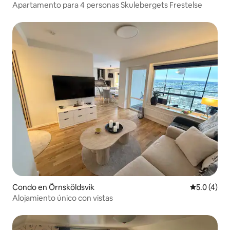
Apartamento para 4 personas Skulebergets Frestelse
Condo en Örnsköldsvik
Calificació
5.0 (4)
Alojamiento único con vistas