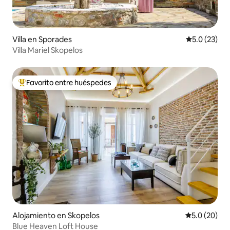
Villa en Sporades
Calificación
5.0 (23)
Villa Mariel Skopelos
Favorito entre huéspedes
Favorito entre huéspedes preferido
Alojamiento en Skopelos
Calificación
5.0 (20)
Blue Heaven Loft House