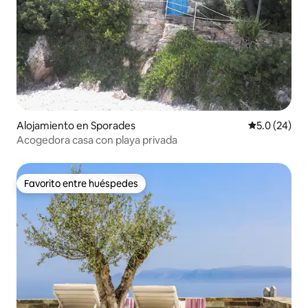
Alojamiento en Sporades
Calificación
5.0 (24)
Acogedora casa con playa privada
Favorito entre huéspedes
Favorito entre huéspedes