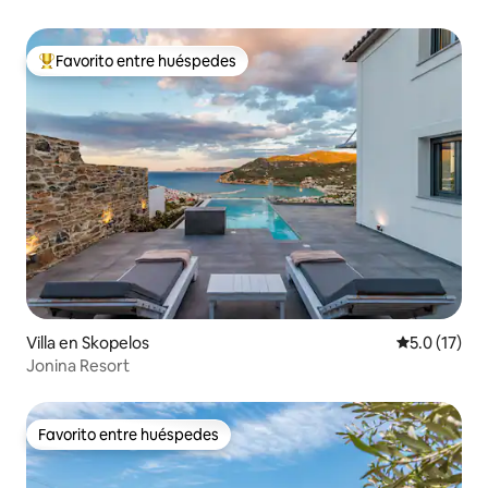
Favorito entre huéspedes
Favorito entre huéspedes preferido
Villa en Skopelos
Calificación
5.0 (17)
Jonina Resort
Favorito entre huéspedes
Favorito entre huéspedes