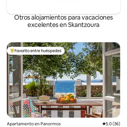
Otros alojamientos para vacaciones
excelentes en Skantzoura
Favorito entre huéspedes
Favorito entre huéspedes preferido
Apartamento en Panormos
Calificación
5.0 (36)