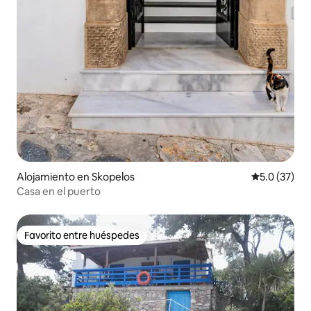
Alojamiento en Skopelos
Calificación
5.0 (37)
Casa en el puerto
Favorito entre huéspedes
Favorito entre huéspedes