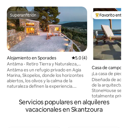
Superanfitrión
Favorito entre
Superanfitrión
Favorito entre hu
Alojamiento en Sporades
Calificación promedio: 5.0 de
5.0 (4)
Antāma - Retiro Tierra y Naturaleza,
Casa de campo en
Skopelos
Antāma es un refugio privado en Agia
itrios
¡La casa de piedra!
Marina, Skopelos, donde los horizontes
Diseñada de acuer
abiertos, los olivos y la calma de la
de la arquitectura 
naturaleza definen la experiencia.
StoneHouse se enc
Diseñado con sencillez y elegancia, se
totalmente privada
integra en su entorno con vistas
Servicios populares en alquileres
árboles frutales, a
ininterrumpidas al mar y a la ladera. Pasa
colores. Un lugar 
tus días junto a la piscina privada,
vacacionales en Skantzoura
copa de vino mient
disfrutando del sol y la tranquilidad, o
colores del atardec
disfruta de momentos de calma
una vista impresio
mientras la luz cambia a lo largo del