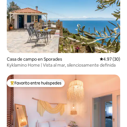
Casa de campo en Sporades
Calificación p
4.97 (30)
Kyklamino Home | Vista al mar, silenciosamente definida
Favorito entre huéspedes
Favorito entre huéspedes preferido