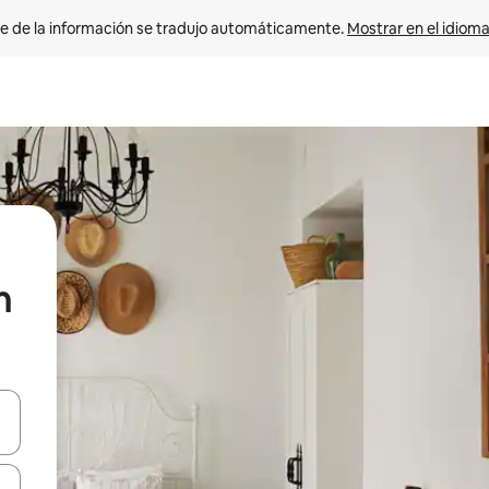
e de la información se tradujo automáticamente. 
Mostrar en el idioma
n
n las teclas de flecha hacia arriba y hacia abajo o explora con el tact