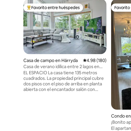
Favorito entre huéspedes
Favorito
Favorito entre huéspedes preferido
Favorito
Casa de campo en Härryda
Calificación promedio: 
4.98 (180)
Casa de verano idílica entre 2 lagos en
Gotemburgo
EL ESPACIO La casa tiene 135 metros
cuadrados. La propiedad principal cubre
dos pisos con el piso de arriba en planta
abierta con el encantador salón con
grandes ventanales con vistas a la
naturaleza circundante. El salón está
conectado con la zona de cocina abierta,
el comedor abierto con una acogedora
Condo en
chimenea y una pequeña sala de arte
¡Bonito 
con escritorio, zona de pintura y zona de
con jardí
El aparta
relax. Aquí puedes probar tu creatividad