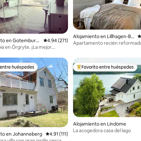
4.83 de 5, 446 reseñas
Alojamiento en Lillhagen-Br
C
nto en Gotemburg
Calificación promedio: 4.94 de 5, 271 reseñas
4.94 (271)
unnsbo
Apartamento recién reformad
ia en Örgryte. ¡La mejor
aparcamiento gratuito
n de Gotemburgo!
 entre huéspedes
Favorito entre huéspedes
 entre huéspedes
Favorito entre huéspedes prefe
4.93 de 5, 167 reseñas
Alojamiento en Lindome
La acogedora casa del lago
nto en Johanneberg
Calificación promedio: 4.91 de 5, 111 reseñas
4.91 (111)
a villa con gran jardín cerca