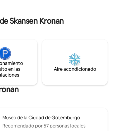
propiedad tiene un dormitorio de
tamaño completo con capacidad para
dos personas, así como dos camas en el
nes de
 de Skansen Kronan
espacio del loft. Hay una cocina
completa.
matizada
ionamiento
ito en las
Aire acondicionado
alaciones
Kronan
Museo de la Ciudad de Gotemburgo
Recomendado por 57 personas locales