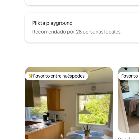
pequeña sauna. El segundo lago detrás
de la casa es más salvaje si prefieres
estar solo con tus pensamientos. Si usted
Plikta playground
prefiere algunas otras actividades de los
senderos muy populares del oeste de
Recomendado por 28 personas locales
Suecia está a pocos metros de la casa
llamada "Bohusleden" que se puede
caminar hasta 148 km ! UBICACIÓN La
propiedad se encuentra a 7 minutos de la
autopista, a 10 minutos del aeropuerto, a
10 minutos del centro de Landvetter más
cercano (tienda de alimentos, cafetería)
Favorito entre huéspedes
Favorito
y a 30 minutos del centro de
Favorito entre huéspedes preferido
Favorito
Gotemburgo en coche. Acceso de LOS
HUÉSPEDES TIENES ACCESO a todo lo
que necesites en el alojamiento. La
cocina está totalmente equipada (sin
microondas). Wifi y ropa de cama, toallas,
café y tee están incluidos.