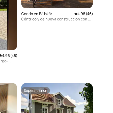
Condo en Bällskär
Calificación promedio:
4.98 (46)
Céntrico y de nueva construcción con un
gran patio
Calificación promedio: 4.96 de 5, 45 reseñas
4.96 (45)
rgo ·
to privado
Superanfitrión
Superanfitrión