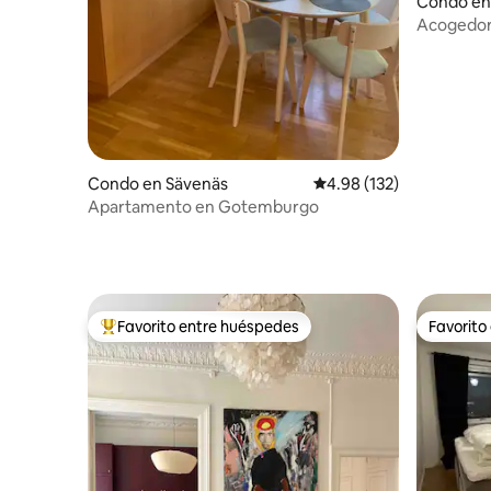
Condo en 
Acogedor 
Condo en Sävenäs
Calificación promedio: 
4.98 (132)
Apartamento en Gotemburgo
Favorito entre huéspedes
Favorito
Favorito entre huéspedes preferido
Favorito