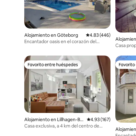
Alojamiento en Göteborg
Calificación promedio: 
4.83 (446)
Alojamie
Encantador oasis en el corazón del
o
Casa prop
centro de Gotemburgo
ubicació
Favorito entre huéspedes
Favorito
Favorito entre huéspedes
Favorito
Alojamiento en Lillhagen-Br
Calificación promedio: 
4.93 (167)
unnsbo
Casa exclusiva, a 4 km del centro de
Alojamie
Gotemburgo
Encantador