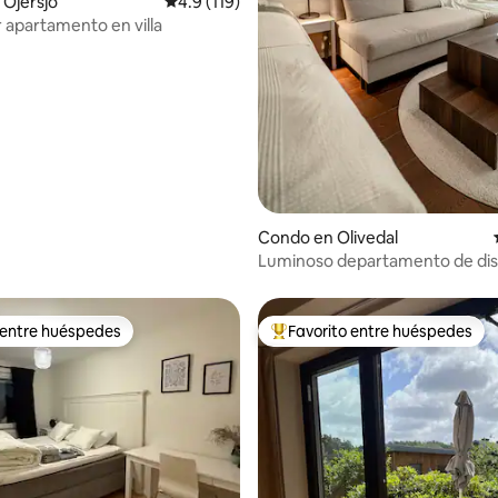
Öjersjö
Calificación promedio: 4.9 de 5, 119 reseñas
4.9 (119)
apartamento en villa
4.98 de 5, 132 reseñas
Condo en Olivedal
Luminoso departamento de dis
centro de Gotemburgo
 entre huéspedes
Favorito entre huéspedes
 entre huéspedes
Favorito entre huéspedes prefe