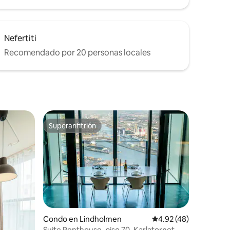
Nefertiti
Recomendado por 20 personas locales
Superanfitrión
Superanfitrión
Condo en Lindholmen
Calificación promedio:
4.92 (48)
Suite Penthouse, piso 70, Karlatornet,