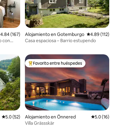
alificación promedio: 4.84 de 5, 167 reseñas
4.84 (167)
Alojamiento en Gotemburgo
Calificación promedio: 
4.89 (112)
o con
Casa espaciosa – Barrio estupendo
Favorito entre huéspedes
rido
Favorito entre huéspedes preferido
Calificación promedio: 5.0 de 5, 52 reseñas
5.0 (52)
Alojamiento en Önnered
Calificación promedi
5.0 (16)
Villa Grässskär