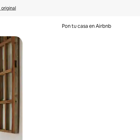
 original
Pon tu casa en Airbnb
o o desliza el dedo.