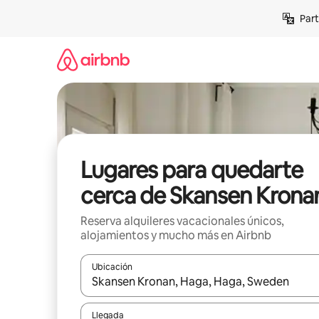
Omite
Part
el
contenido
Lugares para quedarte
cerca de Skansen Krona
Reserva alquileres vacacionales únicos,
alojamientos y mucho más en Airbnb
Ubicación
Cuando los resultados estén disponibles, navega co
Llegada