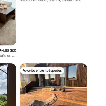
Gotemburgo
Calificación promedio: 4.88 de 5, 52 reseñas
4.88 (52)
eño en el
Favorito entre huéspedes
rido
Favorito entre huéspedes