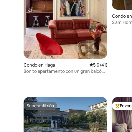
Condo en
Siam Hom
Condo en Haga
Calificación promedio
5.0 (41)
Bonito apartamento con un gran balcón
en el centro de Gotemburgo
Superanfitrión
Favor
Superanfitrión
Favorito