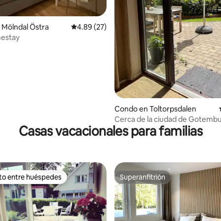
 Mölndal Östra
Calificación promedio: 4.89 de 5, 27 reseñas
4.89 (27)
estay
: 5.0 de 5, 41 reseñas
Condo en Toltorpsdalen
Cerca de la ciudad de Gotembu
Casas vacacionales para familias
Zona tranquila · Estacionamien
ito entre huéspedes
Superanfitrión
 entre huéspedes preferido
Superanfitrión