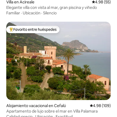
Villa en Acireale
Calificación p
4.98 (55)
Elegante villa con vista al mar, gran piscina y viñedo
Familiar
·
Ubicación
·
Silencio
Favorito entre huéspedes
Favorito entre huéspedes preferido
Alojamiento vacacional en Cefalú
Calificación pr
4.98 (109)
Apartamento de lujo sobre el mar en Villa Palamara
Calidad-precio
·
Ubicación
·
Exactitud