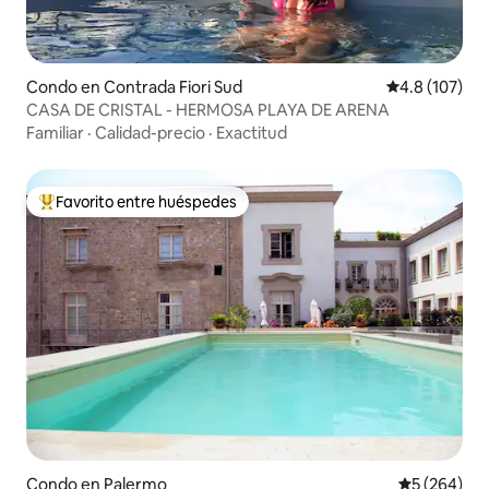
Condo en Contrada Fiori Sud
Calificación 
4.8 (107)
CASA DE CRISTAL - HERMOSA PLAYA DE ARENA
Familiar
·
Calidad-precio
·
Exactitud
Favorito entre huéspedes
Favorito entre huéspedes preferido
Condo en Palermo
Calificación
5 (264)