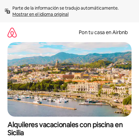
Omite
Parte de la información se tradujo automáticamente. 
el
Mostrar en el idioma original
contenido
Pon tu casa en Airbnb
Alquileres vacacionales con piscina en
Sicilia