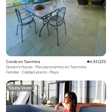
Condo en Taormina
Calificación p
4.93 (221)
Queen's House - Piso panorámico en Taormina
Familiar
·
Calidad-precio
·
Playa
Superanfitrión
Superanfitrión