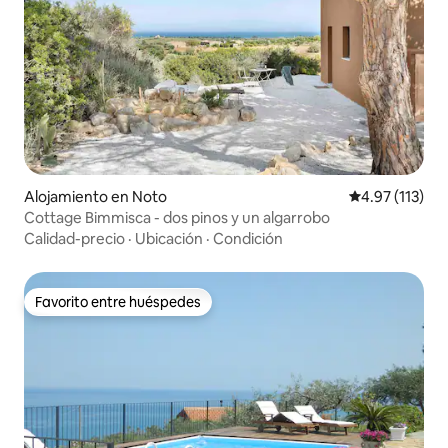
Alojamiento en Noto
Calificación p
4.97 (113)
Cottage Bimmisca - dos pinos y un algarrobo
Calidad-precio
·
Ubicación
·
Condición
Favorito entre huéspedes
Favorito entre huéspedes