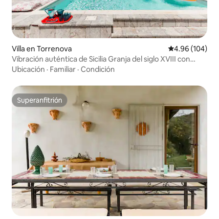
Villa en Torrenova
Calificación pr
4.96 (104)
Vibración auténtica de Sicilia Granja del siglo XVIII con
vistas panorámicas al mar
Ubicación
·
Familiar
·
Condición
Superanfitrión
Superanfitrión