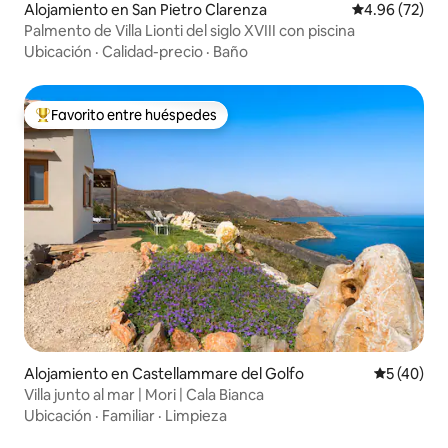
Alojamiento en San Pietro Clarenza
Calificación p
4.96 (72)
Palmento de Villa Lionti del siglo XVIII con piscina
Ubicación
·
Calidad-precio
·
Baño
Favorito entre huéspedes
Favorito entre huéspedes preferido
Alojamiento en Castellammare del Golfo
Calificaci
5 (40)
Villa junto al mar | Mori | Cala Bianca
Ubicación
·
Familiar
·
Limpieza