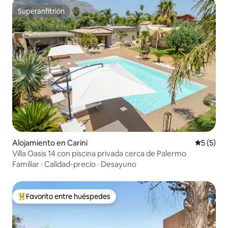
Superanfitrión
Superanfitrión
Alojamiento en Carini
Calificac
5 (5)
Villa Oasis 14 con piscina privada cerca de Palermo
Familiar
·
Calidad-precio
·
Desayuno
Favorito entre huéspedes
Favorito entre huéspedes preferido