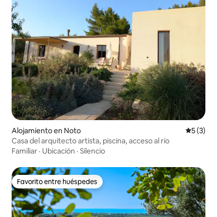
Alojamiento en Noto
Calificac
5 (3)
Casa del arquitecto artista, piscina, acceso al río
Familiar
·
Ubicación
·
Silencio
Favorito entre huéspedes
Favorito entre huéspedes