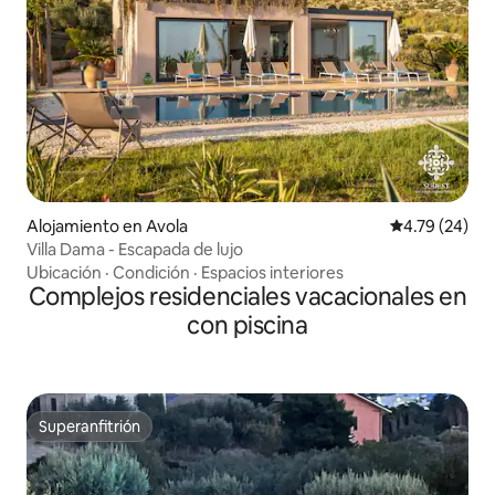
Alojamiento en Avola
Calificación 
4.79 (24)
Villa Dama - Escapada de lujo
Ubicación
·
Condición
·
Espacios interiores
Complejos residenciales vacacionales en
con piscina
Superanfitrión
Superanfitrión