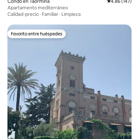
Condo en Taormina
Calificación pr
4.86 (147)
Apartamento mediterráneo
Calidad-precio
·
Familiar
·
Limpieza
Favorito entre huéspedes
Favorito entre huéspedes