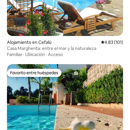
Alojamiento en Cefalú
Calificación p
4.83 (101)
Casa Margherita: entre el mar y la naturaleza
Familiar
·
Ubicación
·
Acceso
Favorito entre huéspedes
Favorito entre huéspedes