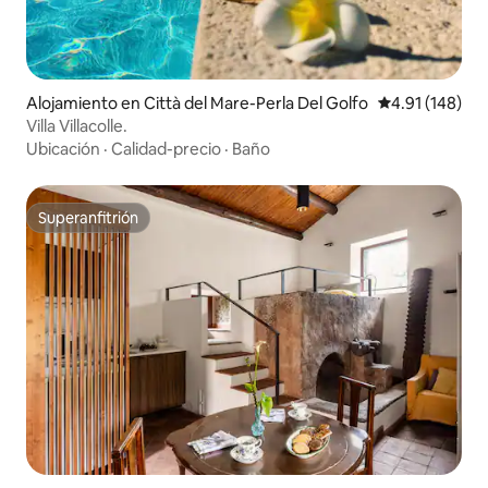
Alojamiento en Città del Mare-Perla Del Golfo
Calificación p
4.91 (148)
Villa Villacolle.
Ubicación
·
Calidad-precio
·
Baño
Superanfitrión
Superanfitrión