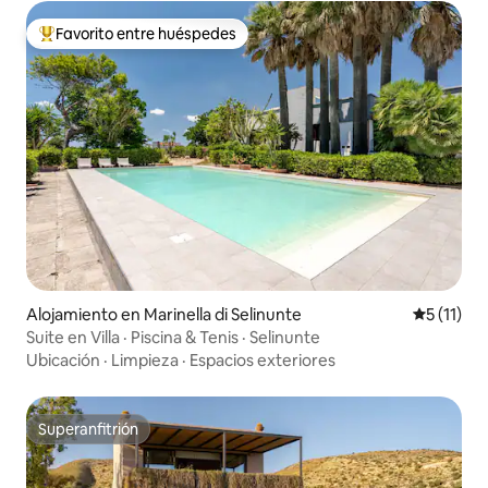
Favorito entre huéspedes
Favorito entre huéspedes preferido
Alojamiento en Marinella di Selinunte
Calificaci
5 (11)
Suite en Villa · Piscina & Tenis · Selinunte
Ubicación
·
Limpieza
·
Espacios exteriores
Superanfitrión
Superanfitrión