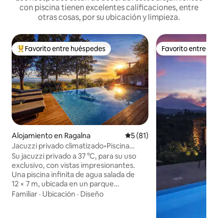
con piscina tienen excelentes calificaciones, entre
otras cosas, por su ubicación y limpieza.
Favorito entre huéspedes
Favorito entre h
Favorito entre huéspedes preferido
Favorito entre h
Alojamiento en Ragalna
Calificación promedio: 5 de 
5 (81)
Jacuzzi privado climatizado•Piscina
infinita•Rahal Luxury
Su jacuzzi privado a 37 °C, para su uso
exclusivo, con vistas impresionantes.
Una piscina infinita de agua salada de
12 × 7 m, ubicada en un parque
mediterráneo de 4000 m², con una zona
Familiar
·
Ubicación
·
Diseño
poco profunda y vistas al mar
(compartida con solo otra residencia).