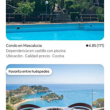
Condo en Mascalucia
Calificación p
4.85 (171)
Dependencia en castillo con piscina
Ubicación
·
Calidad-precio
·
Cocina
Favorito entre huéspedes
Favorito entre huéspedes