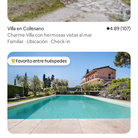
Villa en Collesano
Calificación pr
4.89 (107)
Charme Villa con hermosas vistas al mar
Familiar
·
Ubicación
·
Check-in
Favorito entre huéspedes
Favorito entre huéspedes preferido