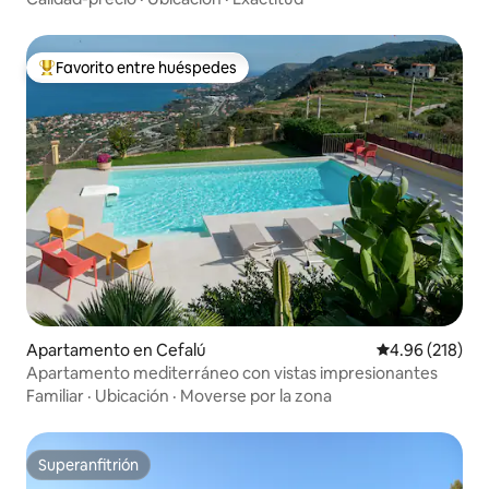
Favorito entre huéspedes
Favorito entre huéspedes preferido
Apartamento en Cefalú
Calificación pr
4.96 (218)
Apartamento mediterráneo con vistas impresionantes
Familiar
·
Ubicación
·
Moverse por la zona
Superanfitrión
Superanfitrión