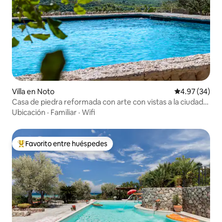
Villa en Noto
Calificación p
4.97 (34)
Casa de piedra reformada con arte con vistas a la ciudad
de Noto
Ubicación
·
Familiar
·
Wifi
Favorito entre huéspedes
Favorito entre huéspedes preferido