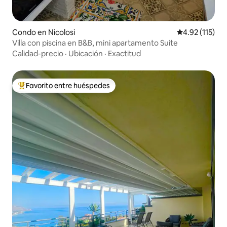
Condo en Nicolosi
Calificación p
4.92 (115)
Villa con piscina en B&B, mini apartamento Suite
Calidad-precio
·
Ubicación
·
Exactitud
Favorito entre huéspedes
Favorito entre huéspedes preferido