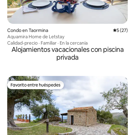
Condo en Taormina
Calificaci
5 (27)
Aquamira Home de Letstay
Calidad-precio
·
Familiar
·
En la cercanía
Alojamientos vacacionales con piscina
privada
Favorito entre huéspedes
Favorito entre huéspedes