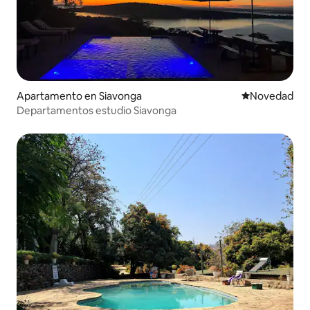
Apartamento en Siavonga
Lugar para ho
Novedad
Departamentos estudio Siavonga