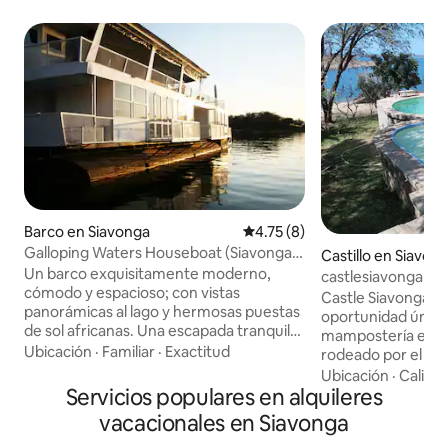
Barco en Siavonga
Calificación promedio: 4.75 de
4.75 (8)
Galloping Waters Houseboat (Siavonga,
Castillo en Siavon
Zambia)
Un barco exquisitamente moderno,
castlesiavonga, mín
cómodo y espacioso; con vistas
piscina, wifi
Castle Siavonga. Es
panorámicas al lago y hermosas puestas
oportunidad única 
de sol africanas. Una escapada tranquila
mampostería en u
y relajante para amigos y familiares.
Ubicación
·
Familiar
·
Exactitud
rodeado por el lag
Amarrado a 10 minutos del centro de la
a pocos pasos. Inc
Ubicación
·
Calida
ciudad en Banana Island Bay, Galloping
Servicios populares en alquileres
totalmente equipa
Waters está totalmente equipado con
estar, sala de jueg
vacacionales en Siavonga
equipo de última generación, un bar de
asador. 6 recámar
teca hecho a mano o refréscate en la