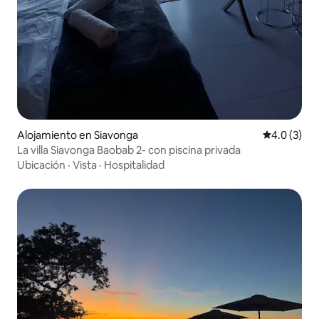
Alojamiento en Siavonga
Calificació
4.0 (3)
La villa Siavonga Baobab 2- con piscina privada
Ubicación
·
Vista
·
Hospitalidad