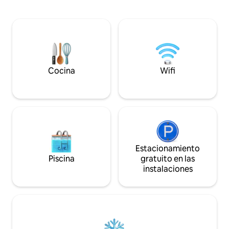
de balcón en cada 
piscina de chapuzón en la cubierta
cocinar o de limpi
superior. Ofrecemos un chef personal y
solicitud. El casti
una a mano de la terraza para satisfacer
muebles de madera
todas las necesidades. Una forma
mantener ese aut
inolvidable y única de experimentar el
africano. *No es u
lago Kariba.
hotel occidental c
Cocina
Wifi
Estacionamiento
Piscina
gratuito en las
instalaciones