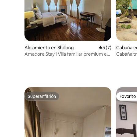
Alojamiento en Shillong
Calificación prome
5 (7)
Cabaña e
Amadore Stay | Villa familiar premium en
Cabaña tr
Shillong
Mawlynno
Superanfitrión
Favorito
Superanfitrión
Favorito