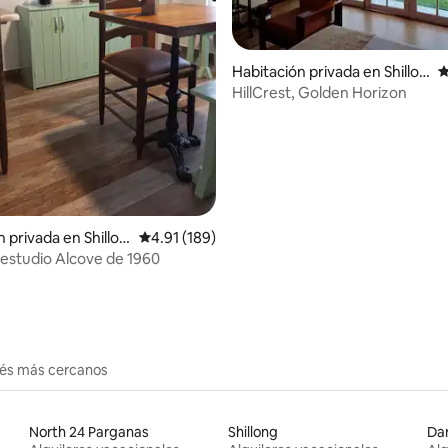
Habitación privada en Shillon
C
g
HillCrest, Golden Horizon
dio: 5 de 5, 4 reseñas
 privada en Shillon
Calificación promedio: 4.91 de 5, 189 reseñas
4.91 (189)
l estudio Alcove de 1960
erés más cercanos
North 24 Parganas
Shillong
Dar