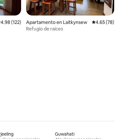
alificación promedio: 4.98 de 5, 122 reseñas
4.98 (122)
Apartamento en Laitkynsew
Calificación promedio:
4.65 (78)
Refugio de raíces
jeeling
Guwahati