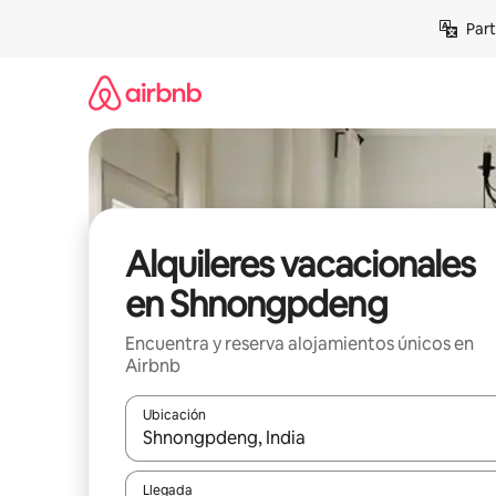
Omite
Part
el
contenido
Alquileres vacacionales
en Shnongpdeng
Encuentra y reserva alojamientos únicos en
Airbnb
Ubicación
Cuando los resultados estén disponibles, navega co
Llegada