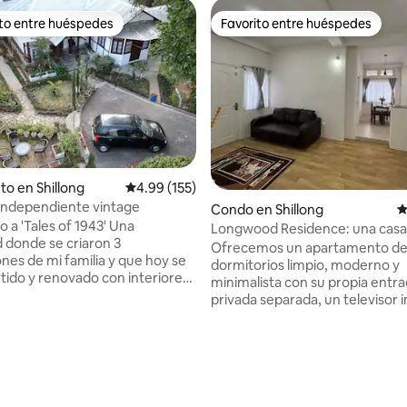
ito entre huéspedes
Favorito entre huéspedes
 entre huéspedes preferido
Favorito entre huéspedes
to en Shillong
Calificación promedio: 4.99 de 5, 155 reseñas
4.99 (155)
independiente vintage
Condo en Shillong
C
 a 'Tales of 1943' Una
Longwood Residence: una casa 
 donde se criaron 3
corazón de la ciudad
Ofrecemos un apartamento de
nes de mi familia y que hoy se
dormitorios limpio, moderno y
tido y renovado con interiores
minimalista con su propia entr
os modernos y elegantes para
privada separada, un televisor 
sfrutes. Situada en el corazón
de 32" con conexión de banda 
ad de Shillong, esta casa
artículos básicos de cocina par
ente de tipo Assam ha existido
puedas preparar tu propio des
io: 5 de 5, 32 reseñas
ás de 80 años y es perfecta
Situado en una de las mejores 
quier persona que busque una
residenciales y comerciales de S
 de
estamos a solo 5 minutos a pie d