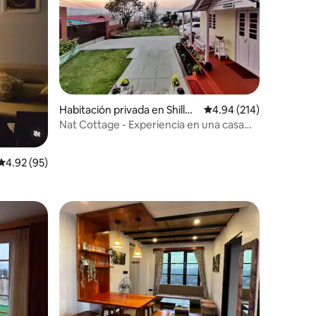
Habitación privada en Shillon
Calificación promedio: 
4.94 (214)
g
Nat Cottage - Experiencia en una casa
vintage | Suite
Calificación promedio: 4.92 de 5, 95 reseñas
4.92 (95)
rido