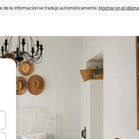
e de la información se tradujo automáticamente. 
Mostrar en el idioma
n las teclas de flecha hacia arriba y hacia abajo o explora con el tact