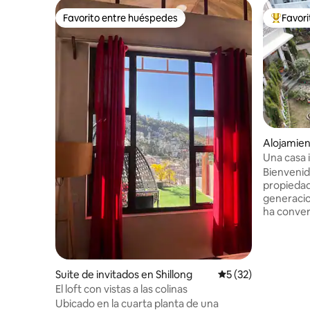
Favorito entre huéspedes
Favor
Favorito entre huéspedes
Favorito
Alojamien
Una casa 
Bienvenido
propiedad
generacio
ha conver
y servici
que los di
de la ciud
independi
Suite de invitados en Shillong
Calificación promed
5 (32)
durante m
El loft con vistas a las colinas
para cual
Ubicado en la cuarta planta de una
escapada. Con paredes con marcos