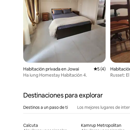
Habitación privada en Jowai
Calificación prome
5 (4)
Habitación
g
Ha iung Homestay Habitación 4.
Russet: E
Destinaciones para explorar
Destinos a un paso de ti
Los mejores lugares de int
Calcuta
Kamrup Metropolitan