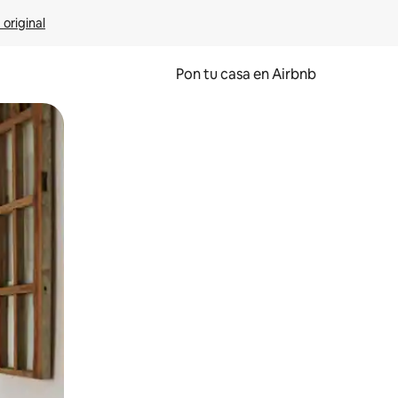
 original
Pon tu casa en Airbnb
o o desliza el dedo.