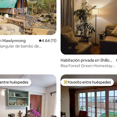
dio: 5 de 5, 7 reseñas
n Mawlynnong
Calificación promedio: 4.64 de 5, 11 reseñas
4.64 (11)
iangular de bambú de
ng.
Habitación privada en Shillon
g
Risa Forest Green Homestay
(alojamiento familiar)
 entre huéspedes
Favorito entre huéspedes
 entre huéspedes
Favorito entre huéspedes prefe