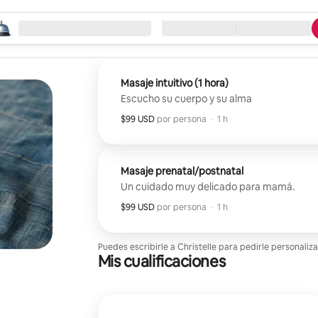
eza la búsqueda
ación
Llegada / Salida
Tipo de servicio
Masaje intuitivo (1 hora)
Escucho su cuerpo y su alma
$99 USD
$99 USD por huésped
,
por persona
·
1 h
Masaje prenatal/postnatal
Un cuidado muy delicado para mamá.
$99 USD
$99 USD por huésped
,
por persona
·
1 h
Puedes escribirle a Christelle para pedirle personaliz
Mis cualificaciones