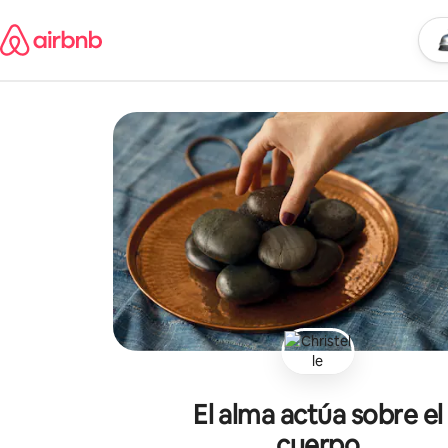
Omite
el
Empi
Ubic
contenido
El alma actúa sobre el
cuerpo