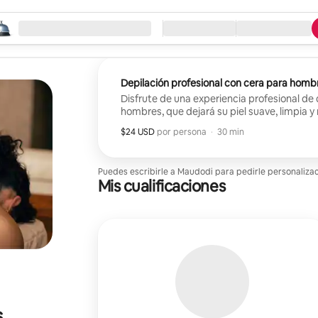
eza la búsqueda
ación
Llegada / Salida
Tipo de servicio
Depilación profesional con cera para homb
Disfrute de una experiencia profesional de
hombres, que dejará su piel suave, limpia y
$24 USD
$24 USD por huésped
,
por persona
·
30 min
Puedes escribirle a Maudodi para pedirle personaliza
Mis cualificaciones
s