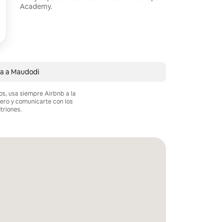
Academy.
a a Maudodi
os, usa siempre Airbnb a la
nero y comunicarte con los
itriones.