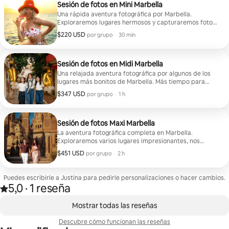
Sesión de fotos en Mini Marbella
Una rápida aventura fotográfica por Marbella.
Exploraremos lugares hermosos y capturaremos fotos
de viajes en la naturaleza. • 15 fotos editadas
$220 USD
$220 USD por grupo
,
por grupo
·
30 min
profesionalmente • Personas solas / parejas / familias •
No es necesario tener experiencia posando. • Aventura
fotográfica divertida y relajada • Se incluyen algunos
lugares geniales para Instagram
Sesión de fotos en Midi Marbella
Una relajada aventura fotográfica por algunos de los
lugares más bonitos de Marbella. Más tiempo para
explorar, capturar momentos naturales y crear una
$347 USD
$347 USD por grupo
,
por grupo
·
1 h
colección de fotos de viaje que te encantarán. •
Explora múltiples lugares hermosos • 30 fotos editadas
• Personas solas / parejas / familias • No es necesario
tener experiencia posando. • Fotos relajadas y
Sesión de fotos Maxi Marbella
naturales • Unos cuantos extras para Instagram
La aventura fotográfica completa en Marbella.
Exploraremos varios lugares impresionantes, nos
tomaremos nuestro tiempo y capturaremos una
$451 USD
$451 USD por grupo
,
por grupo
·
2 h
hermosa combinación de fotos de viaje relajadas y
momentos inolvidables. • Visita varios lugares
increíbles • 60 fotos editadas • Personas solas /
Puedes escribirle a Justina para pedirle personalizaciones o hacer cambios.
parejas / familias • No es necesario tener experiencia
5,0
·
1 reseña
Valoración de 5,0 sobre 5 estrellas sobre la base de 1 reseña
posando. • Fotos relajadas y naturales • Un montón de
,
lugares perfectos para Instagram
Se muestran0 de 0 elementos
Mostrar todas las reseñas
Descubre cómo funcionan las reseñas