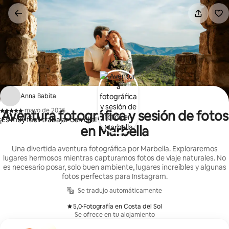
Omite
el
contenido
Anna Babita
·
mayo de 2026
Aventura fotográfica y sesión de fotos
,
¡Es muy fácil trabajar con ella!
en Marbella
Una divertida aventura fotográfica por Marbella. Exploraremos
lugares hermosos mientras capturamos fotos de viaje naturales. No
es necesario posar, solo buen ambiente, lugares increíbles y algunas
fotos perfectas para Instagram.
Se tradujo automáticamente
5,0
·
Fotografía en Costa del Sol
,
Se ofrece en tu alojamiento