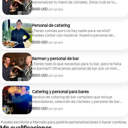
personalicen tu menú de cócteles. Dinos cuál es tu
bebida alcohólica preferida y partiremos de ahí.
$400 USD
$400 USD por grupo
por grupo
Podemos preparar de 2 a 5 cócteles para tu evento.
Ten en cuenta: No proporcionamos ningún producto
alcohólico con este paquete, tú deberás proporcionar
el tuyo. El precio indicado es un precio inicial. Los
Personal de catering
precios pueden variar según el tamaño y la duración
¿Tienes comida pero no hay nadie para servirla?
de tu evento, así como de la selección de cócteles que
Puedes contar con nosotros. Nuestro personal de
elijas. ¡Ponte en contacto con nosotros para finalizar
servicio capacitado puede encargarse del servicio de
$500 USD
$500 USD por grupo
por grupo
los detalles!
alimentos de todo tipo. Ya sea que se trate de canapés
servidos en bandeja o de una cena de 7 platos, nuestro
personal ofrece una hospitalidad excepcional. Hay un
mínimo de 5 horas para todos los meseros. El precio
Barman y personal de bar
indicado es un precio inicial. Los precios pueden variar
¿Tienes todo lo que necesitas para tu bar, pero te falta
según el tamaño y la duración de su evento, así como
un barman? Ofrecemos personal de bar por un mínimo
de la selección de cócteles que elija. ¡Comunícate con
de 5 horas. Ten en cuenta: No proporcionamos ningún
$650 USD
$650 USD por grupo
por grupo
nosotros para finalizar los detalles!
producto con este paquete, tú deberás proporcionar
el tuyo. El precio indicado es un precio inicial. Los
precios pueden variar según el tamaño y la duración
de tu evento, así como de la selección de cócteles que
Catering y personal para bares
elijas. ¡Ponte en contacto con nosotros para finalizar
Servicio de catering de bar completo que incluye
los detalles!
mezcladores, selección de cócteles y personal de bar.
Ten en cuenta: No proporcionamos ningún producto
$850 USD
$850 USD por grupo
por grupo
alcohólico con este paquete, deberás proporcionar el
tuyo. El precio indicado es un precio inicial. Los precios
pueden variar según el tamaño y la duración de tu
Puedes escribirle a Marcello para pedirle personalizaciones o hacer cambios.
evento, así como de la selección de cócteles que elijas.