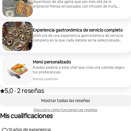
¡Aperitivos de alta gama que van más allá de lo
ordinario! Piensa en bocados con infusión de trufa,
canapés ingeniosamente emplatados y sabores de
inspiración global. ¡Perfectamente diseñado para
sorprender a los invitados y marcar el tono para una
experiencia culinaria inolvidable!
Experiencia gastronómica de servicio completo
¡Disfruta de una experiencia gastronómica de servicio
completo en la que cada detalle se ha seleccionado
solo para ti! Menús elaborados por chefs, platos de
calidad de restaurante y un servicio impecable en la
comodidad de tu propia casa. Siéntate, relájate y
disfruta de cada plato. ¡Esta es la vida que te mereces,
Menú personalizado
reserva ya!
Puedes pedirle a este chef que cree una comida según
tus preferencias.
Precios a petición
5,0
·
2 reseñas
Valoración de 5,0 sobre 5 estrellas sobre la base de 2 reseñas
,
Se muestran0 de 0 elementos
Mostrar todas las reseñas
Descubre cómo funcionan las reseñas
Mis cualificaciones
10 años de experiencia