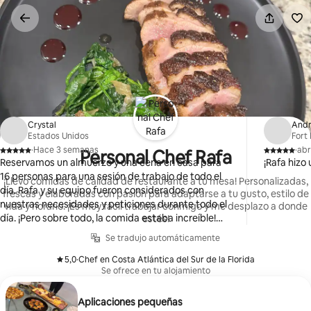
Omite
el
contenido
Crystal
And
Estados Unidos
Fort
·
Hace 3 semanas
·
abr
Personal Chef Rafa
,
,
Reservamos un almuerzo y una cena en casa para
¡Rafa hizo
16 personas para una sesión de trabajo de todo el
¡Llevo comidas de calidad de restaurante a tu mesa! Personalizadas,
día. Rafa y su equipo fueron considerados con
frescas y elaboradas con pasión para adaptarse a tu gusto, estilo de
nuestras necesidades y peticiones durante todo el
vida y horario. ¡Es muy fácil trabajar conmigo y me desplazo a donde
día. ¡Pero sobre todo, la comida estaba increíble!
estés!
¡Definitivamente lo reservaríamos de nuevo cuando
Se tradujo automáticamente
estemos en la ciudad!
5,0
·
Chef en Costa Atlántica del Sur de la Florida
,
Se ofrece en tu alojamiento
Aplicaciones pequeñas