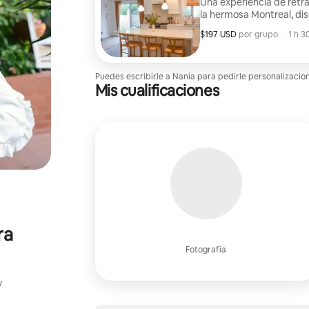
Una experiencia de retrat
la hermosa Montreal, di
frente a la lente. Ideal p
$197 USD
$197 USD por grupo
,
por grupo
·
1 h 3
profesionales. Esta sesión también se presta bien para mostrar espacios,
adecuados para propieda
Puedes escribirle a Nania para pedirle personalizacio
Mis cualificaciones
ra
Fotografía
y