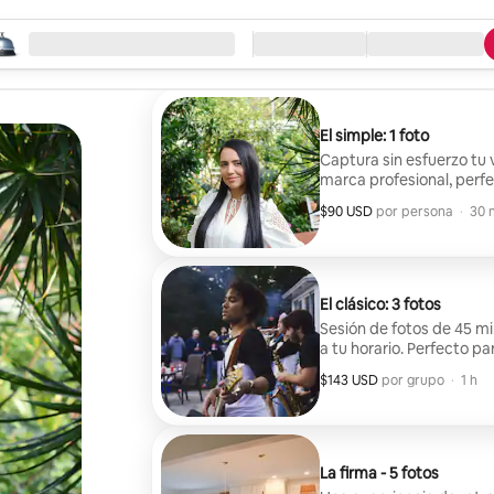
eza la búsqueda
ación
Llegada / Salida
Tipo de servicio
El simple: 1 foto
Captura sin esfuerzo tu v
marca profesional, per
apretada
$90 USD
$90 USD por huésped
,
por persona
·
30 
El clásico: 3 fotos
Sesión de fotos de 45 min
a tu horario. Perfecto pa
músicos. Incluye 3 fotogr
$143 USD
$143 USD por grupo
,
por grupo
·
1 h
La firma - 5 fotos