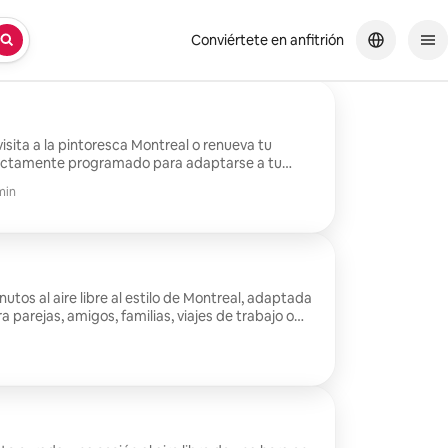
Conviértete en anfitrión
isita a la pintoresca Montreal o renueva tu
fectamente programado para adaptarse a tu
 agenda. Sesión de 15-30 min al aire libre - 1 hermosa fotografía
min
utos al aire libre al estilo de Montreal, adaptada
ra parejas, amigos, familias, viajes de trabajo o
afías.