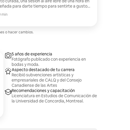
o curada, una sesión al aire libre de una hora en
señada para darte tiempo para sentirte a gusto
ara personas solas, parejas, creativos, familias o
0 min
des, bienes raíces y marcas de estilo de vida.
nes o hacer cambios.
5 años de experiencia
Fotógrafo publicado con experiencia en
bodas y moda.
Aspecto destacado de tu carrera
Recibió subvenciones artísticas y
empresariales de CALQ y del Consejo
Canadiense de las Artes
Recomendaciones y capacitación
Licenciatura en Estudios de Comunicación de
la Universidad de Concordia, Montreal.