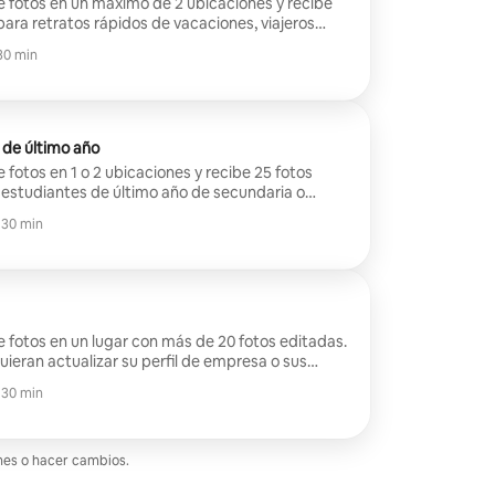
e fotos en un máximo de 2 ubicaciones y recibe
para retratos rápidos de vacaciones, viajeros
ueros de viajes.
30 min
 de último año
 fotos en 1 o 2 ubicaciones y recibe 25 fotos
 estudiantes de último año de secundaria o
an celebrar su graduación!
 30 min
e fotos en un lugar con más de 20 fotos editadas.
uieran actualizar su perfil de empresa o sus
tos profesionales!
 30 min
ones o hacer cambios.
 de 1 reseña