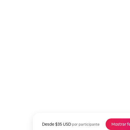
Desde
Desde $35 USD por persona
$35 USD
Mostrar f
por participante