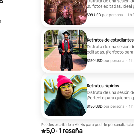
s
Disfruta de una sesión d
25 fotos editadas. Ideal 
solitarios, parejas y blog
$99 USD
$99 USD por huésped
,
por persona
·
1 h 
a
e
Retratos de estudiantes
Disfruta de una sesión de
editadas. ¡Perfecto para
universitarios que quier
$150 USD
$150 USD por huésped
,
por persona
·
1 h
Retratos rápidos
Disfruta de una sesión d
¡Perfecto para quienes q
redes sociales con retra
$150 USD
$150 USD por huésped
,
por persona
·
1 h
Puedes escribirle a Alexis para pedirle personalizaci
5,0
·
1 reseña
Valoración de 5,0 sobre 5 estrellas sobre la base