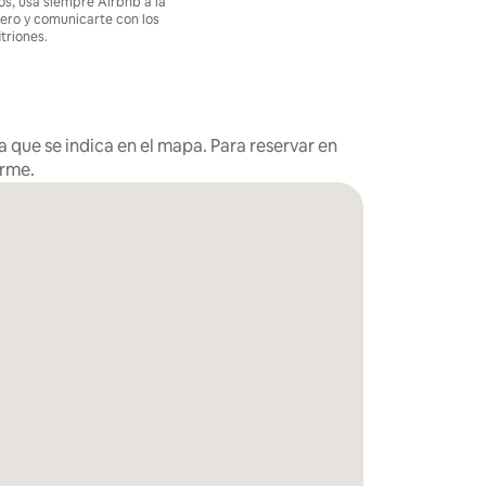
os, usa siempre Airbnb a la
nero y comunicarte con los
itriones.
 que se indica en el mapa. Para reservar en
arme.