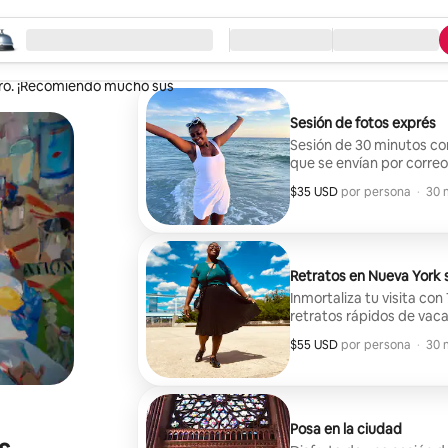
eza la búsqueda
ación
Llegada / Salida
Tipo de servicio
era a gusto. Su auténtica pasión
turó. ¡Recomiendo mucho sus
Sesión de fotos exprés
Sesión de 30 minutos co
que se envían por correo
$35 USD
$35 USD por huésped
,
por persona
·
30 
Retratos en Nueva York 
Inmortaliza tu visita con
retratos rápidos de vacac
$55 USD
$55 USD por huésped
,
por persona
·
30 
Posa en la ciudad