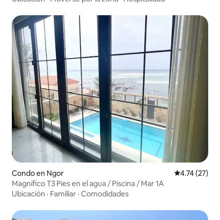
Condo en Ngor
Calificación 
4.74 (27)
Magnífico T3 Pies en el agua / Piscina / Mar 1A
Ubicación
·
Familiar
·
Comodidades