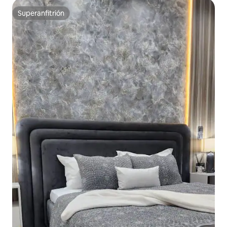
Superanfitrión
Superanfitrión