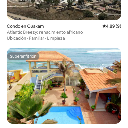
Condo en Ouakam
Calificación 
4.89 (9)
Atlantic Breezy: renacimiento africano
Ubicación
·
Familiar
·
Limpieza
Superanfitrión
Superanfitrión