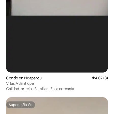
Condo en Ngaparou
Calificación
4.67 (3)
Villas Atlantique
Calidad-precio
·
Familiar
·
En la cercanía
Superanfitrión
Superanfitrión