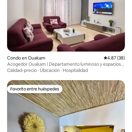
Condo en Ouakam
Calificación p
4.87 (38)
Acogedor Ouakam | Departamento luminoso y espacioso
de 110 m²
Calidad-precio
·
Ubicación
·
Hospitalidad
Favorito entre huéspedes
Favorito entre huéspedes