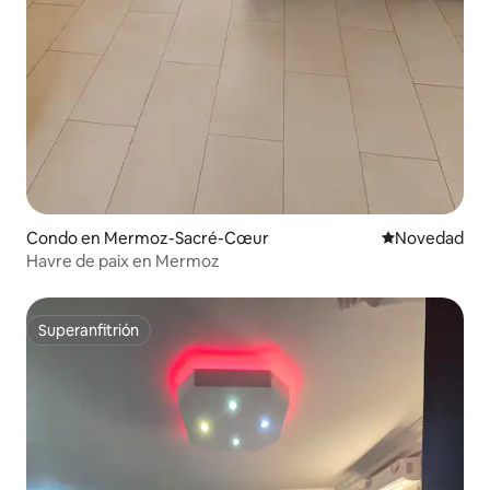
Condo en Mermoz-Sacré-Cœur
Lugar para ho
Novedad
Havre de paix en Mermoz
Superanfitrión
Superanfitrión