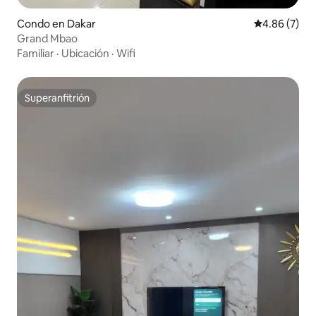
Condo en Dakar
Calificación
4.86 (7)
Grand Mbao
Familiar
·
Ubicación
·
Wifi
Superanfitrión
Superanfitrión