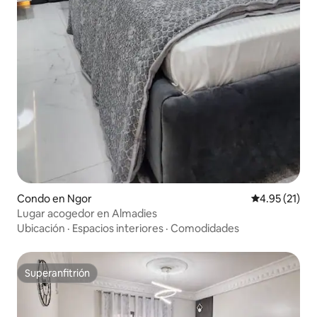
Condo en Ngor
Calificación 
4.95 (21)
Lugar acogedor en Almadies
Ubicación
·
Espacios interiores
·
Comodidades
Superanfitrión
Superanfitrión