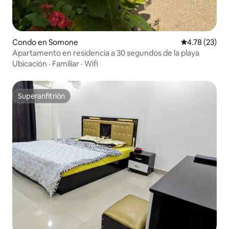
Condo en Somone
Calificación 
4.78 (23)
Apartamento en residencia a 30 segundos de la playa
Ubicación
·
Familiar
·
Wifi
Superanfitrión
Superanfitrión