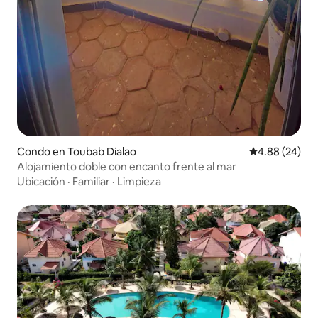
Condo en Toubab Dialao
Calificación p
4.88 (24)
Alojamiento doble con encanto frente al mar
Ubicación
·
Familiar
·
Limpieza