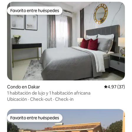
Favorito entre huéspedes
Favorito entre huéspedes
Condo en Dakar
Calificación 
4.97 (37)
1 habitación de lujo y 1 habitación africana
Ubicación
·
Check-out
·
Check-in
Favorito entre huéspedes
Favorito entre huéspedes