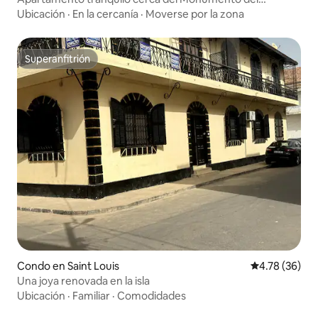
Renacimiento
Ubicación
·
En la cercanía
·
Moverse por la zona
Superanfitrión
Superanfitrión
Condo en Saint Louis
Calificación 
4.78 (36)
Una joya renovada en la isla
Ubicación
·
Familiar
·
Comodidades