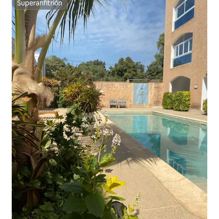
Superanfitrión
Superanfitrión