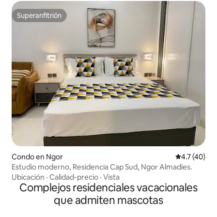
Superanfitrión
Superanfitrión
Condo en Ngor
Calificación
4.7 (40)
Estudio moderno, Residencia Cap Sud, Ngor Almadies.
Ubicación
·
Calidad-precio
·
Vista
Complejos residenciales vacacionales
que admiten mascotas