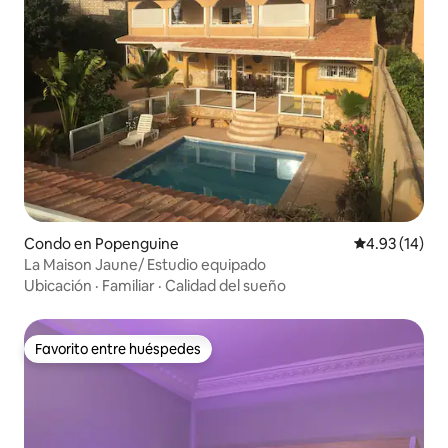
Condo en Popenguine
Calificación 
4.93 (14)
La Maison Jaune/ Estudio equipado
Ubicación
·
Familiar
·
Calidad del sueño
Favorito entre huéspedes
Favorito entre huéspedes