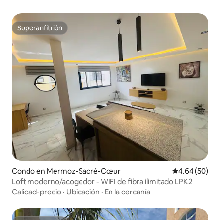
Superanfitrión
Superanfitrión
Condo en Mermoz-Sacré-Cœur
Calificación p
4.64 (50)
Loft moderno/acogedor - WIFI de fibra ilimitado LPK2
Calidad-precio
·
Ubicación
·
En la cercanía