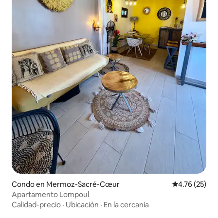
Condo en Mermoz-Sacré-Cœur
Calificación 
4.76 (25)
Apartamento Lompoul
Calidad-precio
·
Ubicación
·
En la cercanía