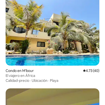
Condo en M'bour
Calificación 
4.73 (40)
El viajero en África
Calidad-precio
·
Ubicación
·
Playa