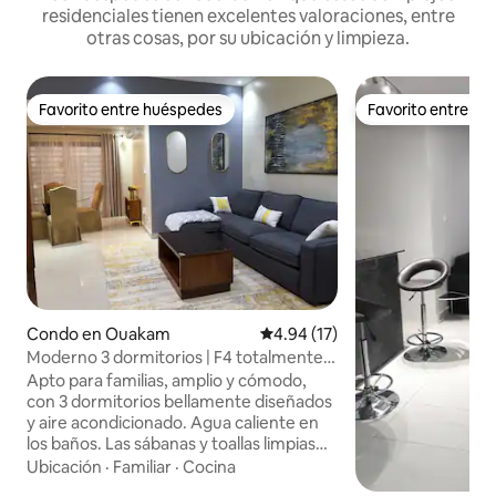
residenciales tienen excelentes valoraciones, entre
otras cosas, por su ubicación y limpieza.
Favorito entre huéspedes
Favorito entre h
Favorito entre huéspedes
Favorito entre h
Condo en Ouakam
Calificación promedio: 4.94 de 
4.94 (17)
Moderno 3 dormitorios | F4 totalmente
equipado - Mamelles, Dakar
Apto para familias, amplio y cómodo,
con 3 dormitorios bellamente diseñados
y aire acondicionado. Agua caliente en
los baños. Las sábanas y toallas limpias
vienen selladas de la empresa de
Ubicación
·
Familiar
·
Cocina
limpieza. Wi-Fi, ambiente tranquilo.