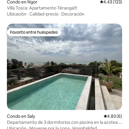
Condo en Ngor
Calificación p
4.43 (123)
Villa Tosca: Apartamento Téranga!!!
Ubicación
·
Calidad-precio
·
Decoración
Favorito entre huéspedes
Favorito entre huéspedes
Condo en Saly
Calificación
4.83 (6)
Departamento de 3 dormitorios con piscina en la azotea y
vista al mar
Ubicación
·
Moverse por la zona
·
Hospitalidad