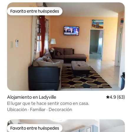
Favorito entre huéspedes
Favorito entre huéspedes
Alojamiento en Ladyville
Calificación
4.9 (63)
El lugar que te hace sentir como en casa.
Ubicación
·
Familiar
·
Decoración
Favorito entre huéspedes
Favorito entre huéspedes