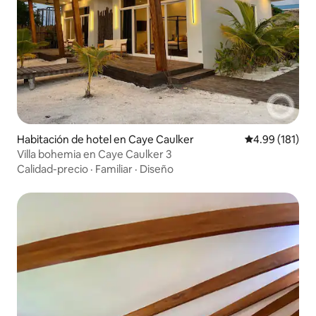
Habitación de hotel en Caye Caulker
Calificación p
4.99 (181)
Villa bohemia en Caye Caulker 3
Calidad-precio
·
Familiar
·
Diseño