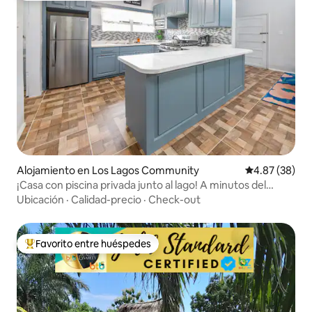
Alojamiento en Los Lagos Community
Calificación p
4.87 (38)
¡Casa con piscina privada junto al lago! A minutos del
aeropuerto
Ubicación
·
Calidad-precio
·
Check-out
Favorito entre huéspedes
Favorito entre huéspedes preferido