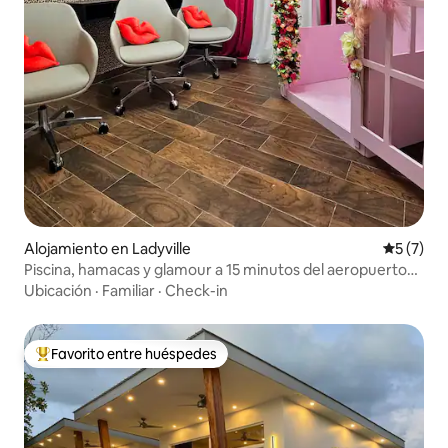
Alojamiento en Ladyville
Calificac
5 (7)
Piscina, hamacas y glamour a 15 minutos del aeropuerto
internacional
Ubicación
·
Familiar
·
Check-in
Favorito entre huéspedes
Favorito entre huéspedes preferido