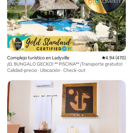
Complejo turístico en Ladyville
Calificación pr
4.94 (470)
¡EL BUNGALO GECKO! ** PISCINA** ¡Transporte gratuito!
Calidad-precio
·
Ubicación
·
Check-out