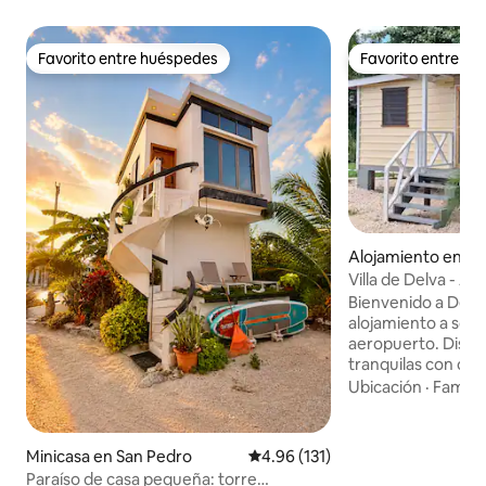
Favorito entre huéspedes
Favorito entre h
Favorito entre huéspedes
Favorito entre h
Alojamiento en Lo
Villa de Delva - A
aeropuerto y la ci
Bienvenido a Delva
alojamiento a solo
aeropuerto. Disfr
tranquilas con cant
amanecer en un ba
Ubicación
·
Familia
acogedor. El autob
enfrente, llevándo
Belice en 45 minu
Minicasa en San Pedro
Calificación promedio: 4.96 de 5
4.96 (131)
automóvil. Estaci
Paraíso de casa pequeña: torre