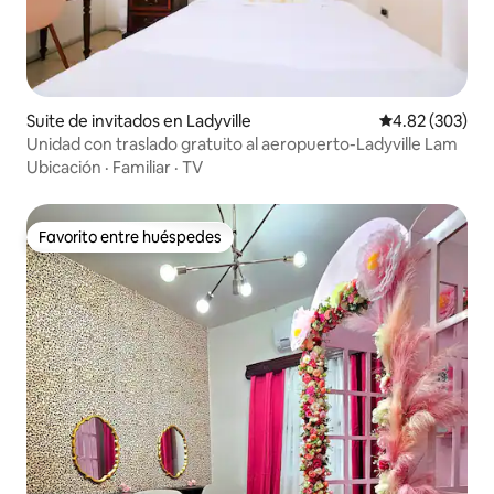
Suite de invitados en Ladyville
Calificación pr
4.82 (303)
Unidad con traslado gratuito al aeropuerto-Ladyville Lam
Ubicación
·
Familiar
·
TV
Favorito entre huéspedes
Favorito entre huéspedes