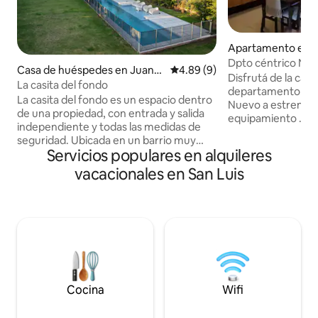
Apartamento en S
Dpto céntrico Nic
Casa de huéspedes en Juan
Calificación promedio: 4.89 de
4.89 (9)
Disfrutá de la cali
Martín de Pueyrredón
La casita del fondo
departamento tran
La casita del fondo es un espacio dentro
Nuevo a estrenar al igu
de una propiedad, con entrada y salida
equipamiento . Ubi
independiente y todas las medidas de
de la plaza principal. Sile
seguridad. Ubicada en un barrio muy
el corazón de la
Servicios populares en alquileres
tranquilo en la ciudad de Juana Koslay,
de 3 ambientes: D
San Luis. Su decoración es única y
vacacionales en San Luis
sommier queen siz
divertida. El lugar es espacioso con
Smart tv y aire ac
habitación con cama matrimonial, un
sillón que también
baño completo, espacio integrado de
2 camas simples, m
cocina, parrilla, y mesa súper amplia, y un
con direct tv y ai
living con TV y equipo de sonido. Está a
amplios ventanales
15 minutos de Potrero de los Funes y 20
microondas.
minutos de la ciudad de San Luis.
Cocina
Wifi