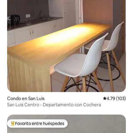
Condo en San Luis
Calificación p
4.79 (103)
San Luis Centro - Departamento con Cochera
Favorito entre huéspedes
Favorito entre huéspedes preferido