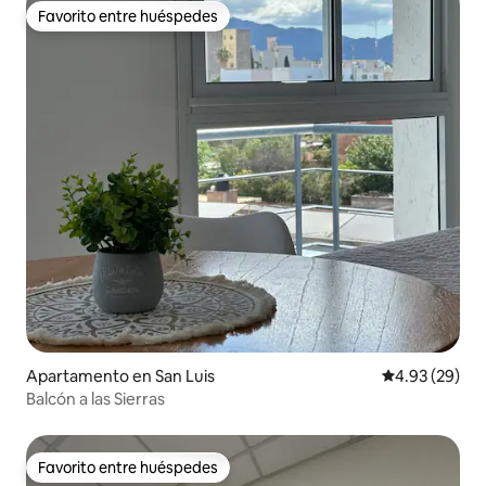
Favorito entre huéspedes
Favorito entre huéspedes
Apartamento en San Luis
Calificación p
4.93 (29)
Balcón a las Sierras
Favorito entre huéspedes
Favorito entre huéspedes