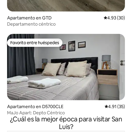
Apartamento en GTD
Calificación p
4.93 (30)
Departamento céntrico
Favorito entre huéspedes
Favorito entre huéspedes
Apartamento en D5700CLE
Calificación 
4.91 (35)
MaJo Apart: Depto Céntrico
¿Cuál es la mejor época para visitar San
Luis?