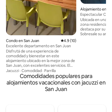
Alojamiento en Sa
Espectacular Casa 
residencial
Ubicada en una pri
zona residencial, e
destaca por su Mo
Sobresale su ampl
funcional y de gr
Condo en San Juan
Calificación promedio: 4.9 de 
4.9 (10)
con un espacioso 
Excelente departamento en San Juan
con jacuzzi, vistas 
Disfrutá de una experiencia de
jardín. Climatizaci
comodidad y bienestar en este
casa. Área social e
alojamiento ubicado en la mejor zona de
parrilla, más coch
San Juan, con excelentes servicios. El
eléctrico. Su calid
edificio cuenta con fácil acceso,
Jacuzzi
·
Comodidad
·
Parrilla
detalles de categ
ascensor, cochera interna y externa,
Comodidades populares para
cómoda estadía y d
gimnasio, parrilla y espacios comunes
alojamientos vacacionales con jacuzzi en
hermosos, a pocos metros farmacias,
San Juan
combustible, y paseos de compras y
comidas en planta baja. A cuadras de
paseos comerciales. El dpto cuenta con
aires en todos los ambientes, TV, wifi,
lavarropas, microondas, cafetera, pava