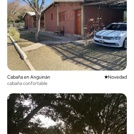
Cabaña en Anguinán
Lugar para ho
Novedad
cabaña confortable