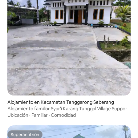
Alojamiento en Kecamatan Tenggarong Seberang
Alojamiento familiar Syar'i Karang Tunggal Village Support
IKN
Ubicación
·
Familiar
·
Comodidad
Superanfitrión
Superanfitrión