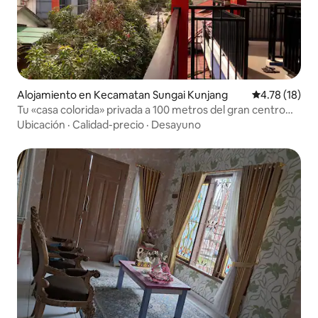
Alojamiento en Kecamatan Sungai Kunjang
Calificación 
4.78 (18)
Tu «casa colorida» privada a 100 metros del gran centro
comercial
Ubicación
·
Calidad-precio
·
Desayuno