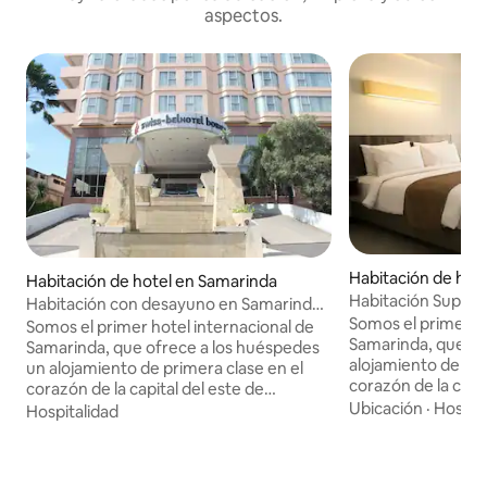
aspectos.
Habitación de hot
Habitación de hotel en Samarinda
Habitación Superi
Habitación con desayuno en Samarinda
Swiss-Belhotel
Somos el primer ho
by Swiss-Belhotel
Somos el primer hotel internacional de
Samarinda, que of
Samarinda, que ofrece a los huéspedes
alojamiento de pri
un alojamiento de primera clase en el
corazón de la capi
corazón de la capital del este de
Oriental. Estraté
Ubicación
·
Hospit
Kalimantan. Estratégicamente ubicado
Hospitalidad
el distrito financi
en el distrito financiero de Samarinda, la
capital de East K
capital de East Kalimantan, contamos
con acceso directo
con acceso directo a la Plaza Central,