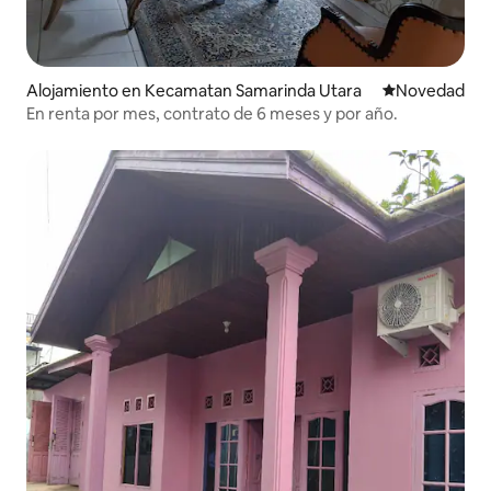
Alojamiento en Kecamatan Samarinda Utara
Lugar para ho
Novedad
En renta por mes, contrato de 6 meses y por año.