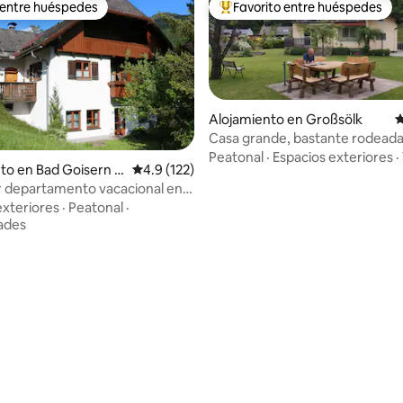
 entre huéspedes
Favorito entre huéspedes
 entre huéspedes
Favorito entre huéspedes prefe
Alojamiento en Großsölk
C
Casa grande, bastante rodeada
hermoso jardín
Peatonal
·
Espacios exteriores
·
to en Bad Goisern a
Calificación promedio: 4.9 de 5, 122 reseñas
4.9 (122)
ttersee
 departamento vacacional en
rgut con jardín
exteriores
·
Peatonal
·
ades
 4.75 de 5, 20 reseñas