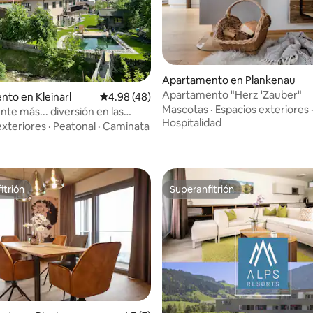
Apartamento en Plankenau
Apartamento "Herz 'Zauber"
 4.82 de 5, 34 reseñas
to en Kleinarl
Calificación promedio: 4.98 de 5, 48 reseñas
4.98 (48)
Mascotas
·
Espacios exteriores
te más... diversión en las
Hospitalidad
es
exteriores
·
Peatonal
·
Caminata
itrión
Superanfitrión
itrión
Superanfitrión