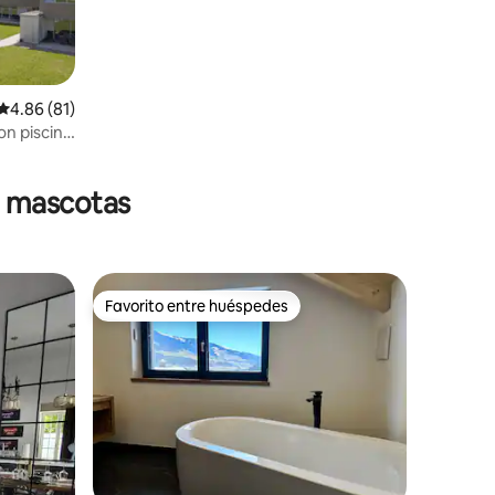
Calificación promedio: 4.86 de 5, 81 reseñas
4.86 (81)
on piscina
n mascotas
Favorito entre huéspedes
Favorito entre huéspedes