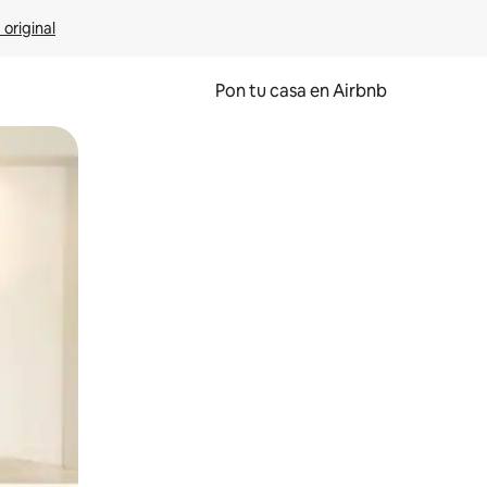
 original
Pon tu casa en Airbnb
o o desliza el dedo.