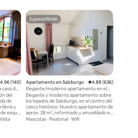
Apartame
Superanfitrión
Favorit
rido
Superanfitrión
Favorit
Casco an
Apartamen
para 1-4 
debajo de
la música
acogedor,
Peatonal
Mozartpl
la estaci
huéspede
estamos 
alificación promedio: 4.96 de 5, 140 reseñas
4.96 (140)
Apartamento en Salzburgo
Calificación promedio: 
4.88 (636)
carruaje 
euros/día
a casa de
Elegante/moderno apartamento en el
explorar 
casco antiguo
ón del
Elegante y moderno apartamento sobre
niños pe
nda de
los tejados de Salzburgo, en el centro del
ardería y
casco histórico. Nuestro apartamento de
aprox. 28 m², reformado y amueblado en
os a pie
2018, dispone de una sala de
Vista
Mascotas
·
Peatonal
·
Wifi
estar/dormitorio con una pequeña
cocina,
cocina y una zona de comedor, así como
de un baño privado con ducha. La cama