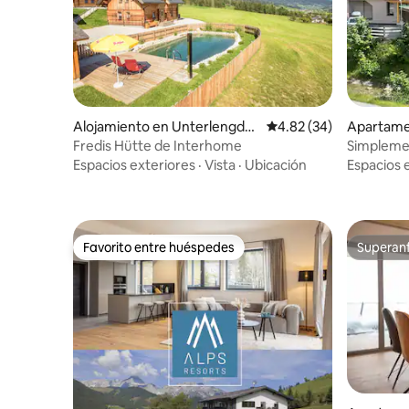
Alojamiento en Unterlengdor
Calificación promedio:
4.82 (34)
Apartamen
f
Fredis Hütte de Interhome
Simplemen
vacacion
Espacios exteriores
·
Vista
·
Ubicación
Espacios 
Favorito entre huéspedes
Superanf
Favorito entre huéspedes
Superanf