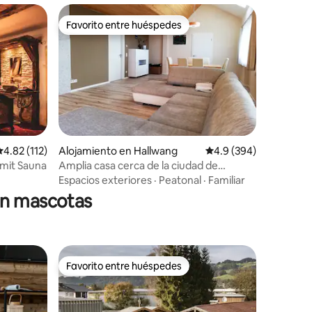
Favorito entre huéspedes
Favorito entre huéspedes
alificación promedio: 4.82 de 5, 112 reseñas
4.82 (112)
Alojamiento en Hallwang
Calificación promedio:
4.9 (394)
mit Sauna
Amplia casa cerca de la ciudad de
Salzburgo/zona del lago
Espacios exteriores
·
Peatonal
·
Familiar
en mascotas
Favorito entre huéspedes
rido
Favorito entre huéspedes