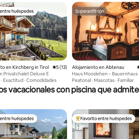
 entre huéspedes
Superanfitrión
 entre huéspedes
Superanfitrión
io: 5 de 5, 15 reseñas
to en Kirchberg in Tirol
Calificación promedio: 5 de 5, 13 reseñas
5 (13)
Alojamiento en Abtenau
C
m Privatchalet Deluxe E
Haus Mooslehen – Bauernhaus 
·
Exactitud
·
Comodidades
Peatonal
·
Mascotas
·
Familiar
os vacacionales con piscina que admit
 entre huéspedes
Favorito entre huéspedes
 entre huéspedes
Favorito entre huéspedes prefe