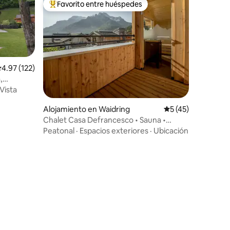
Favorito entre huéspedes
rido
Favorito entre huéspedes preferido
alificación promedio: 4.97 de 5, 122 reseñas
4.97 (122)
,
Vista
Alojamiento en Waidring
Calificación prome
5 (45)
Chalet Casa Defrancesco • Sauna •
Bañera independiente
Peatonal
·
Espacios exteriores
·
Ubicación