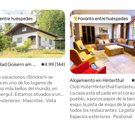
 entre huéspedes
Favorito entre huéspedes
 entre huéspedes
Favorito entre huéspedes prefe
Bad Goisern am Ha
Calificación promedio: 4.99 de 5, 144 reseñas
4.99 (144)
ee
 vacaciones «Strickerl» se
Alojamiento en Hinterthal
C
 en uno de los lugares de
Club Hotel Hinterthal Fantástic
o más bellos del mundo, en
vacaciones
La casa está situada en el coraz
s situados a una
pueblo, a pocos pasos de la tie
 aprox. 880 metros, lo que
exteriores
·
Mascotas
·
Vista
esquí, la pista de esquí de la gu
 nuestros huéspedes sentir de
todos los restaurantes. La pista de esquí
 la sensación de estar en un
principal está a solo cinco minut
Espacios exteriores
·
Peatonal
·
tendrás la
de la puerta principal. Hay una gran sala
d de relajarte y disfrutar del
de estar de planta abierta con 
ustriaco. Equipada con 2
4.87 de 5, 111 reseñas
comedor y sala de estar. La casa fue
os, una sala de estar/comedor y