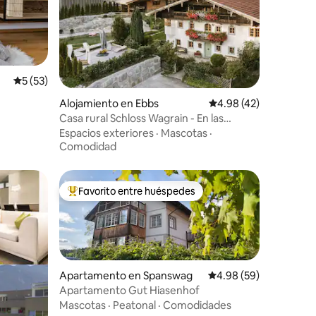
Calificación promedio: 5 de 5, 53 reseñas
5 (53)
Alojamiento en Ebbs
Calificación promedio:
4.98 (42)
·
Casa rural Schloss Wagrain - En las
montañas Kaiser
Espacios exteriores
·
Mascotas
·
Comodidad
Favorito entre huéspedes
Favorito entre huéspedes preferido
Apartamento en Spanswag
Calificación promedio:
4.98 (59)
Apartamento Gut Hiasenhof
Mascotas
·
Peatonal
·
Comodidades