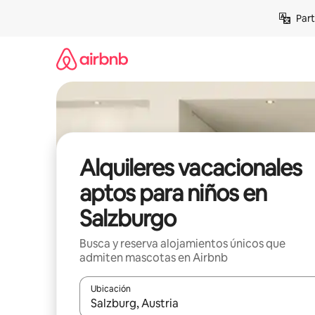
Omite
Part
el
contenido
Alquileres vacacionales
aptos para niños en
Salzburgo
Busca y reserva alojamientos únicos que
admiten mascotas en Airbnb
Ubicación
Cuando los resultados estén disponibles, navega co