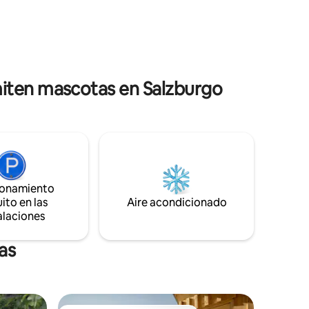
rtamentos
doble tiene un tamaño de 180 x 200 cm.
ral de
En el centro de la ciudad de Mozart,
rodeado de varios restaurantes y de los
n de una
lugares más famosos de Salzburgo,
ano o
ofrece una ubicación ideal para explorar
la ciudad.
iten mascotas en Salzburgo
ionamiento
ito en las
Aire acondicionado
alaciones
as