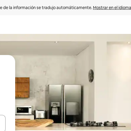
e de la información se tradujo automáticamente. 
Mostrar en el idioma
n las teclas de flecha hacia arriba y hacia abajo o explora con el tact