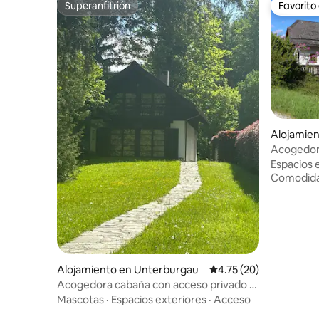
Superanfitrión
Favorito
Superanfitrión
Favorito
Alojamien
m Hallstä
Acogedor
Salzkamme
Espacios 
Comodid
Alojamiento en Unterburgau
Calificación promedio:
4.75 (20)
Acogedora cabaña con acceso privado al
lago
Mascotas
·
Espacios exteriores
·
Acceso