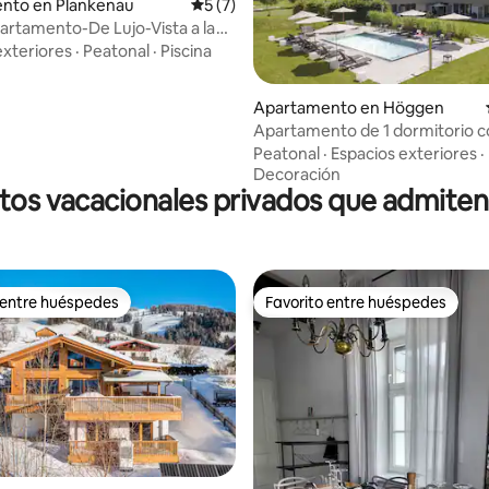
nto en Plankenau
Calificación promedio: 5 de 5, 7 reseñas
5 (7)
artamento-De Lujo-Vista a la
-Baño
exteriores
·
Peatonal
·
Piscina
4.86 de 5, 163 reseñas
Apartamento en Höggen
Apartamento de 1 dormitorio c
de verano
Peatonal
·
Espacios exteriores
·
Decoración
tos vacacionales privados que admite
 entre huéspedes
Favorito entre huéspedes
 entre huéspedes
Favorito entre huéspedes