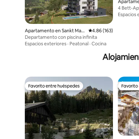
Apartame
4 Bett-Ap
Montana
Espacios 
Apartamento en Sankt Marti
Calificación promedio: 
4.86 (163)
n am Tennengebirge
Departamento con piscina infinita
Espacios exteriores
·
Peatonal
·
Cocina
Alojamien
Favorito entre huéspedes
Favorito
Favorito entre huéspedes
Favorito