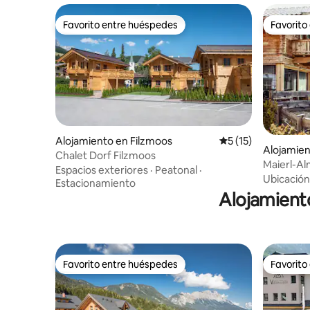
Favorito entre huéspedes
Favorito
Favorito entre huéspedes
Favorito
Alojamiento en Filzmoos
Calificación promed
5 (15)
Alojamien
Chalet Dorf Filzmoos
Maierl-Al
Espacios exteriores
·
Peatonal
·
Ubicación
Estacionamiento
Alojamient
Favorito entre huéspedes
Favorito
Favorito entre huéspedes
Favorito