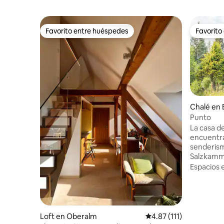
Favorito entre huéspedes
Favorito
Favorito entre huéspedes
Favorito
Chalé en 
llstätters
Punto
La casa de
encuentra
senderism
Salzkammergut. Estamo
altura de
Espacios 
permite a
inmediato
pasto alpino. Con nosotros, 
oportunida
idílico paisaje a
Loft en Oberalm
Calificación promedio: 
4.87 (111)
dormitori