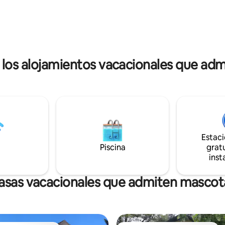
diseñada combinando dos apa
esta casa de vacaciones puede
en uno, creando un espacio late
se en su hogar durante los
220 metros cuadrados. Perfecto para
s. ¡Te espero! Markus
que dos o tres familias disfrute
er
maravillosa experiencia de ver
invierno en las montañas.
los alojamientos vacacionales que adm
Estac
Piscina
gratu
inst
asas vacacionales que admiten mascot