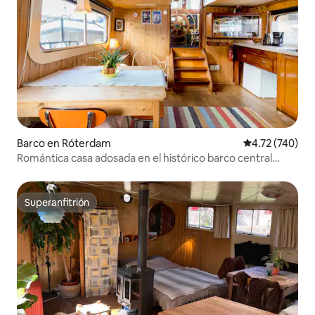
Barco en Róterdam
Calificación p
4.72 (740)
Romántica casa adosada en el histórico barco central
R'dam
Superanfitrión
Superanfitrión