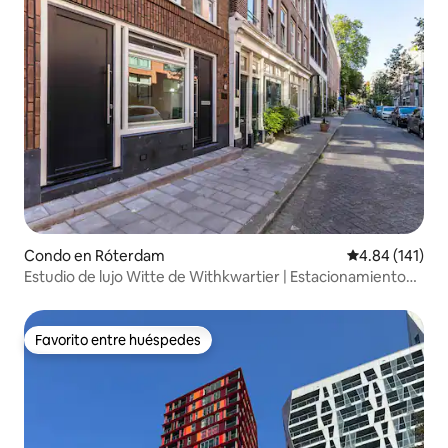
Condo en Róterdam
Calificación p
4.84 (141)
Estudio de lujo Witte de Withkwartier | Estacionamiento
disponible
Favorito entre huéspedes
Favorito entre huéspedes