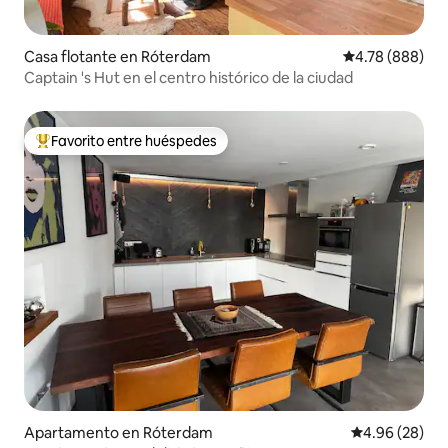
Casa flotante en Róterdam
Calificación pr
4.78 (888)
Captain 's Hut en el centro histórico de la ciudad
Favorito entre huéspedes
Favorito entre huéspedes preferido
Apartamento en Róterdam
Calificación p
4.96 (28)