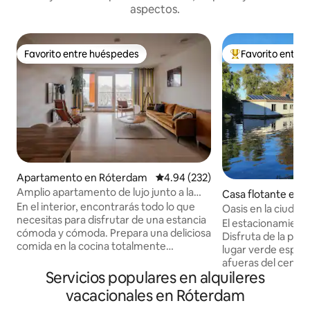
aspectos.
Favorito entre huéspedes
Favorito entre
Favorito entre huéspedes
Favorito entre hu
Apartamento en Róterdam
Calificación promedio: 4.94 de 5
4.94 (232)
Amplio apartamento de lujo junto a la
Casa flotante en B
estación central
En el interior, encontrarás todo lo que
Oasis en la ciudad,
necesitas para disfrutar de una estancia
espaciosa, incluy
El estacionamiento
cómoda y cómoda. Prepara una deliciosa
Disfruta de la paz 
comida en la cocina totalmente
lugar verde especia
equipada, relájate en la espaciosa sala de
afueras del centro
estar o relájate en la lujosa bañera en el
Servicios populares en alquileres
las comodidades: 
espacioso baño. El apartamento cuenta
conexión Wi-Fi gr
vacacionales en Róterdam
con dos dormitorios, lo que garantiza
Nespresso para di