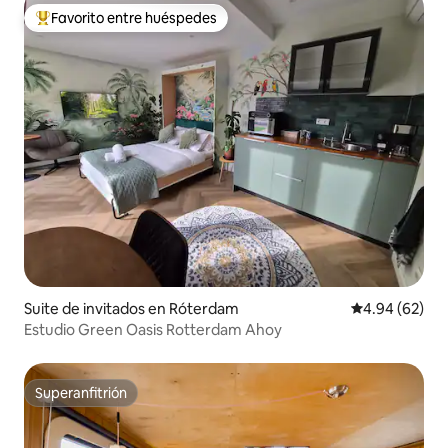
Favorito entre huéspedes
Favorito entre huéspedes preferido
Suite de invitados en Róterdam
Calificación p
4.94 (62)
Estudio Green Oasis Rotterdam Ahoy
Superanfitrión
Superanfitrión