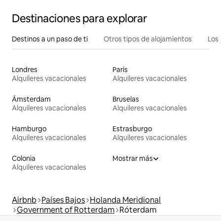
Destinaciones para explorar
Destinos a un paso de ti
Otros tipos de alojamientos
Los 
Londres
París
Alquileres vacacionales
Alquileres vacacionales
Ámsterdam
Bruselas
Alquileres vacacionales
Alquileres vacacionales
Hamburgo
Estrasburgo
Alquileres vacacionales
Alquileres vacacionales
Colonia
Mostrar más
Alquileres vacacionales
Airbnb
Países Bajos
Holanda Meridional
Government of Rotterdam
Róterdam