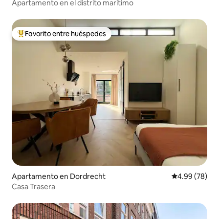
Apartamento en el distrito marítimo
Favorito entre huéspedes
Favorito entre huéspedes preferido
Apartamento en Dordrecht
Calificación p
4.99 (78)
Casa Trasera