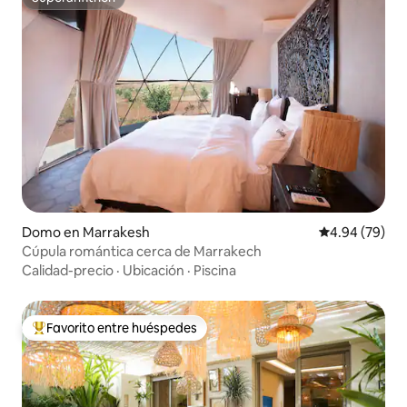
Superanfitrión
Domo en Marrakesh
Calificación p
4.94 (79)
Cúpula romántica cerca de Marrakech
Calidad-precio
·
Ubicación
·
Piscina
Favorito entre huéspedes
Favorito entre huéspedes preferido