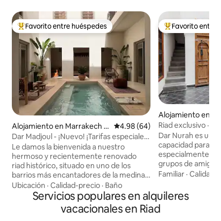
Favorito entre huéspedes
Favorito entre
Favorito entre huéspedes preferido
Favorito entre hu
Alojamiento en M
Medina
Riad exclusivo · 18
Alojamiento en Marrakech M
Calificación promedio: 4.98 de 
4.98 (64)
Bacha
edina
Dar Nurah es un r
Dar Madjoul - ¡Nuevo! ¡Tarifas especiales
capacidad para ha
de apertura!
Le damos la bienvenida a nuestro
especialmente cóm
hermoso y recientemente renovado
grupos de amigos 
riad histórico, situado en uno de los
4 personas. La cas
Familiar
·
Calidad-
barrios más encantadores de la medina
su totalidad, por l
de Marrakech, a dos minutos del Palacio
Ubicación
·
Calidad-precio
·
Baño
solo para ustedes 
de la Bahía y a cinco minutos del corazón
Servicios populares en alquileres
huéspedes presentes. La sup
palpitante de Marrakech, la plaza Jemaa
vacacionales en Riad
habitable total e
El Fna. El riad está disponible
180 metros cuadra