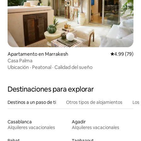
Apartamento en Marrakesh
Calificación p
4.99 (79)
Casa Palma
Ubicación
·
Peatonal
·
Calidad del sueño
Destinaciones para explorar
Destinos a un paso de ti
Otros tipos de alojamientos
Los 
Casablanca
Agadir
Alquileres vacacionales
Alquileres vacacionales
Rabat
Taghazout