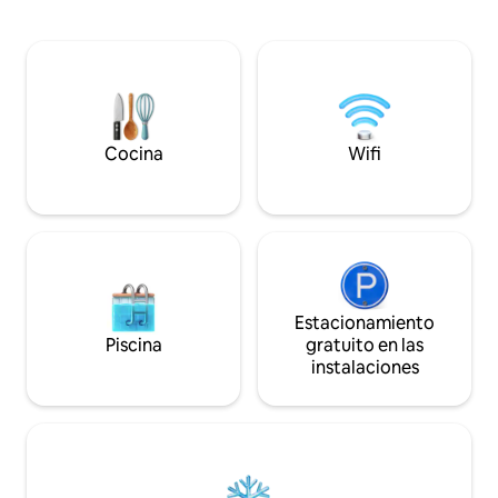
exclusivamente para ti y tus
dormitorios bell
compañeros de viaje. Disfruta de tu
baño privado, una 
propia piscina y jardín en la azotea con
cama y muchas áre
total privacidad. Nuestro encantador
En la terraza de l
ama de llaves Amina se encarga del
comedor para 4 a 
desayuno y la limpieza diarios.
Esperamos que disfrutes de tu estancia
tanto como nosotros.
Cocina
Wifi
Estacionamiento
Piscina
gratuito en las
instalaciones