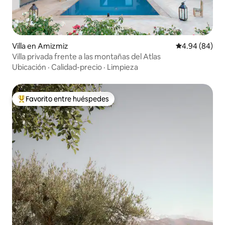
Villa en Amizmiz
Calificación p
4.94 (84)
Villa privada frente a las montañas del Atlas
Ubicación
·
Calidad-precio
·
Limpieza
Favorito entre huéspedes
Favorito entre huéspedes preferido