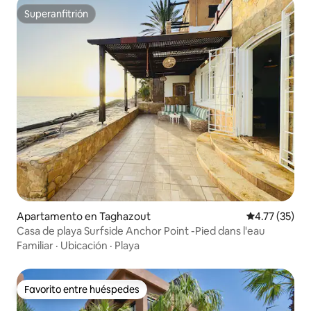
Superanfitrión
Superanfitrión
Apartamento en Taghazout
Calificación 
4.77 (35)
Casa de playa Surfside Anchor Point -Pied dans l'eau
Familiar
·
Ubicación
·
Playa
Favorito entre huéspedes
Favorito entre huéspedes