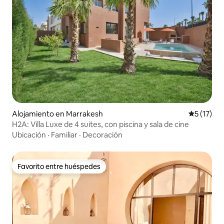
Alojamiento en Marrakesh
Calificaci
5 (17)
H2A: Villa Luxe de 4 suites, con piscina y sala de cine
Ubicación
·
Familiar
·
Decoración
Favorito entre huéspedes
Favorito entre huéspedes