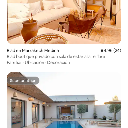
Riad en Marrakech Medina
Calificación p
4.96 (24)
Riad boutique privado con sala de estar al aire libre
Familiar
·
Ubicación
·
Decoración
Superanfitrión
Superanfitrión