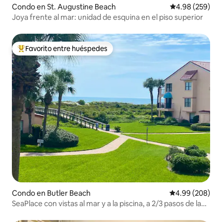
Condo en St. Augustine Beach
Calificación pr
4.98 (259)
Joya frente al mar: unidad de esquina en el piso superior
Favorito entre huéspedes
Favorito entre huéspedes preferido
Condo en Butler Beach
Calificación pr
4.99 (208)
SeaPlace con vistas al mar y a la piscina, a 2/3 pasos de la
playa