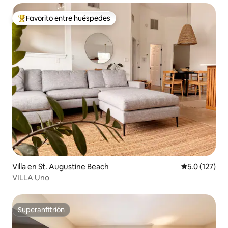
Favorito entre huéspedes
Favorito entre huéspedes preferido
Villa en St. Augustine Beach
Calificación 
5.0 (127)
VILLA Uno
Superanfitrión
Superanfitrión