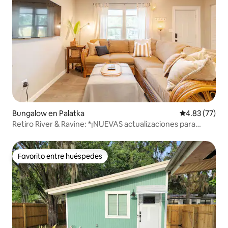
Bungalow en Palatka
Calificación 
4.83 (77)
Retiro River & Ravine: *¡NUEVAS actualizaciones para
2026!*
Favorito entre huéspedes
Favorito entre huéspedes