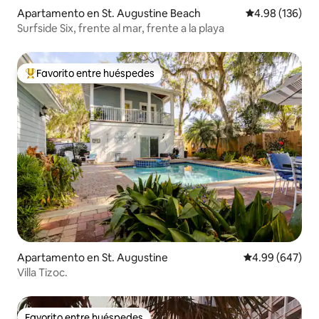
Apartamento en St. Augustine Beach
Calificación pr
4.98 (136)
Surfside Six, frente al mar, frente a la playa
Favorito entre huéspedes
Favorito entre huéspedes preferido
Apartamento en St. Augustine
Calificación pr
4.99 (647)
Villa Tizoc.
Favorito entre huéspedes