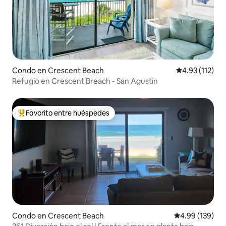
Condo en Crescent Beach
Calificación p
4.93 (112)
Refugio en Crescent Breach - San Agustín
Favorito entre huéspedes
Favorito entre huéspedes preferido
Condo en Crescent Beach
Calificación pr
4.99 (139)