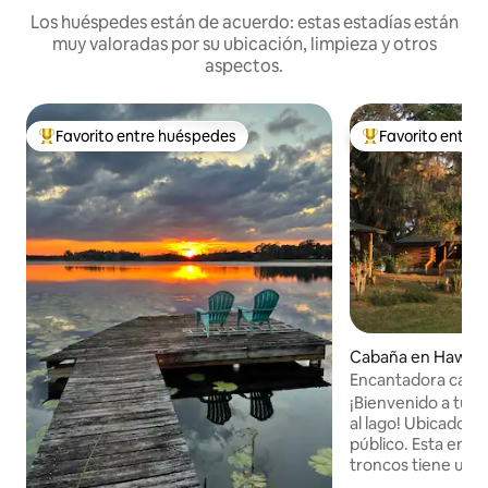
Los huéspedes están de acuerdo: estas estadías están
muy valoradas por su ubicación, limpieza y otros
aspectos.
Favorito entre huéspedes
Favorito entre
Favorito entre huéspedes preferido
Favorito entre hu
Cabaña en Hawth
Encantadora casa 
lago
¡Bienvenido a tu r
al lago! Ubicado e
público. Esta enc
troncos tiene un m
rampa para botes 