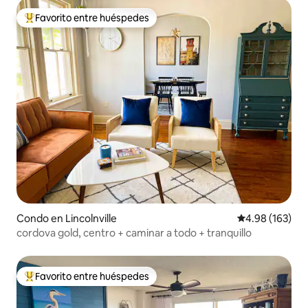
Favorito entre huéspedes
Favorito entre huéspedes preferido
Condo en Lincolnville
Calificación pr
4.98 (163)
cordova gold, centro + caminar a todo + tranquillo
Favorito entre huéspedes
Favorito entre huéspedes preferido