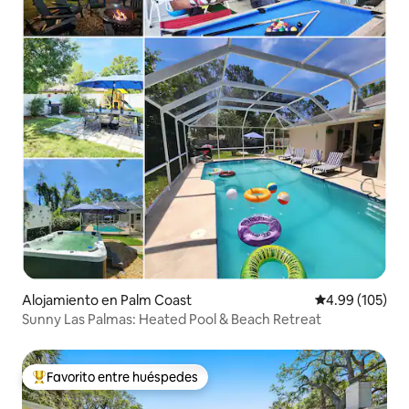
Alojamiento en Palm Coast
Calificación pr
4.99 (105)
Sunny Las Palmas: Heated Pool & Beach Retreat
Favorito entre huéspedes
Favorito entre huéspedes preferido