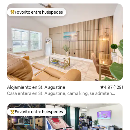
Favorito entre huéspedes
Favorito entre huéspedes preferido
Alojamiento en St. Augustine
Calificación p
4.97 (129)
Casa entera en St. Augustine, cama king, se admiten
mascotas
Favorito entre huéspedes
Favorito entre huéspedes preferido