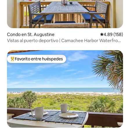
Condo en St. Augustine
Calificación pr
4.89 (158)
Vistas al puerto deportivo | Camachee Harbor Waterfront
Escape
Favorito entre huéspedes
Favorito entre huéspedes preferido