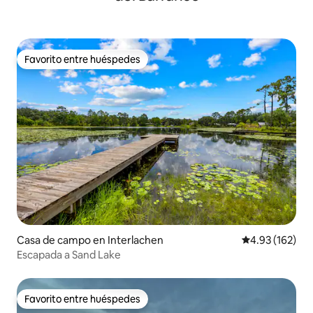
Favorito entre huéspedes
Favorito entre huéspedes
Casa de campo en Interlachen
Calificación p
4.93 (162)
Escapada a Sand Lake
Favorito entre huéspedes
Favorito entre huéspedes