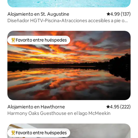
Alojamiento en St. Augustine
Calificación p
4.99 (137)
Diseñador HGTV•Piscina•Atracciones accesibles a pie o
en bicicleta•Isla
Favorito entre huéspedes
Favorito entre huéspedes preferido
Alojamiento en Hawthorne
Calificación pr
4.95 (222)
Harmony Oaks Guesthouse en el lago McMeekin
Favorito entre huéspedes
Favorito entre huéspedes preferido