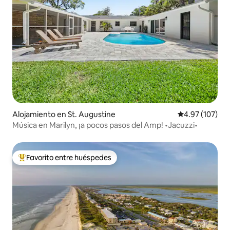
Alojamiento en St. Augustine
Calificación p
4.97 (107)
Música en Marilyn, ¡a pocos pasos del Amp! •Jacuzzi•
Favorito entre huéspedes
Favorito entre huéspedes preferido