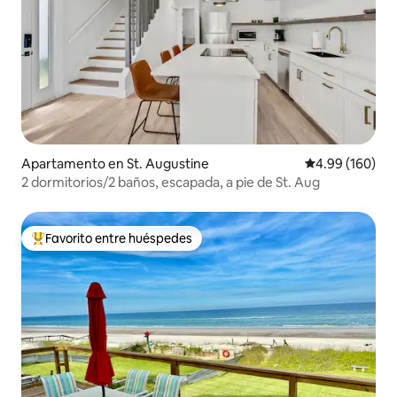
Apartamento en St. Augustine
Calificación pr
4.99 (160)
2 dormitorios/2 baños, escapada, a pie de St. Aug
Favorito entre huéspedes
Favorito entre huéspedes preferido