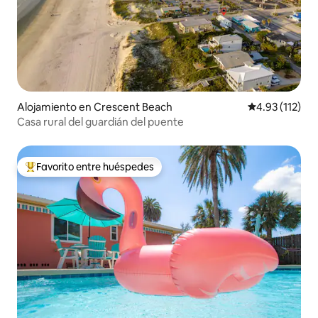
Alojamiento en Crescent Beach
Calificación p
4.93 (112)
Casa rural del guardián del puente
Favorito entre huéspedes
Favorito entre huéspedes preferido