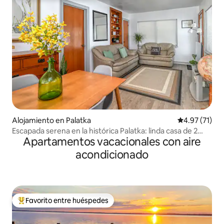
Alojamiento en Palatka
Calificación 
4.97 (71)
Escapada serena en la histórica Palatka: linda casa de 2
Apartamentos vacacionales con aire
dormitorios
acondicionado
Favorito entre huéspedes
Favorito entre huéspedes preferido