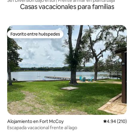
361 Diversión bajo el sol | Frente al mar en planta baja
Casas vacacionales para familias
Favorito entre huéspedes
Favorito entre huéspedes
Alojamiento en Fort McCoy
Calificación pr
4.94 (210)
Escapada vacacional frente al lago