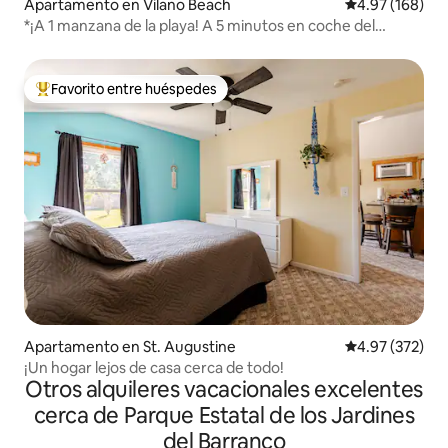
Apartamento en Vilano Beach
Calificación pr
4.97 (168)
*¡A 1 manzana de la playa! A 5 minutos en coche del
centro de la ciudad*
Favorito entre huéspedes
Favorito entre huéspedes preferido
Apartamento en St. Augustine
Calificación pr
4.97 (372)
¡Un hogar lejos de casa cerca de todo!
Otros alquileres vacacionales excelentes
cerca de Parque Estatal de los Jardines
del Barranco