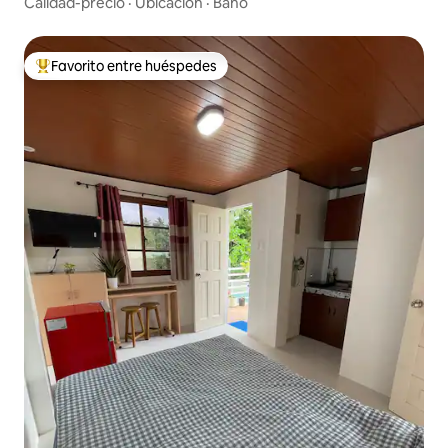
Calidad-precio
·
Ubicación
·
Baño
Favorito entre huéspedes
Favorito entre huéspedes preferido