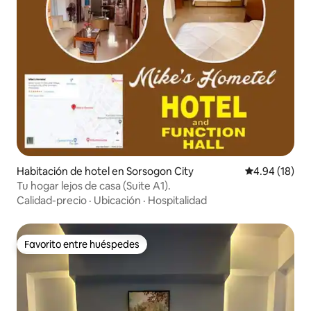
Habitación de hotel en Sorsogon City
Calificación 
4.94 (18)
Tu hogar lejos de casa (Suite A1).
Calidad-precio
·
Ubicación
·
Hospitalidad
Favorito entre huéspedes
Favorito entre huéspedes