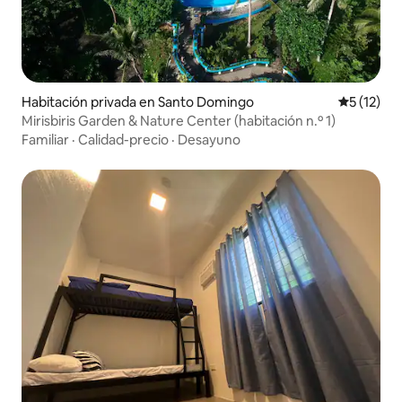
Habitación privada en Santo Domingo
Calificaci
5 (12)
Mirisbiris Garden & Nature Center (habitación n.º 1)
Familiar
·
Calidad-precio
·
Desayuno