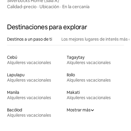
Silverbucks Home (Sala A)
Calidad-precio
·
Ubicación
·
En la cercanía
Destinaciones para explorar
Destinos a un paso de ti
Los mejores lugares de interés más 
Cebú
Tagaytay
Alquileres vacacionales
Alquileres vacacionales
Lapulapu
Iloílo
Alquileres vacacionales
Alquileres vacacionales
Manila
Makati
Alquileres vacacionales
Alquileres vacacionales
Bacólod
Mostrar más
Alquileres vacacionales