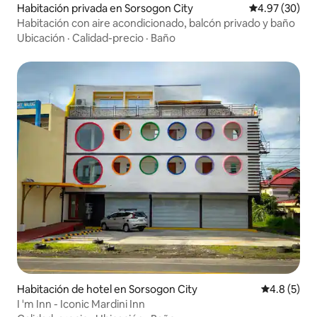
Habitación privada en Sorsogon City
Calificación p
4.97 (30)
Habitación con aire acondicionado, balcón privado y baño
Ubicación
·
Calidad-precio
·
Baño
Habitación de hotel en Sorsogon City
Calificació
4.8 (5)
I 'm Inn - Iconic Mardini Inn