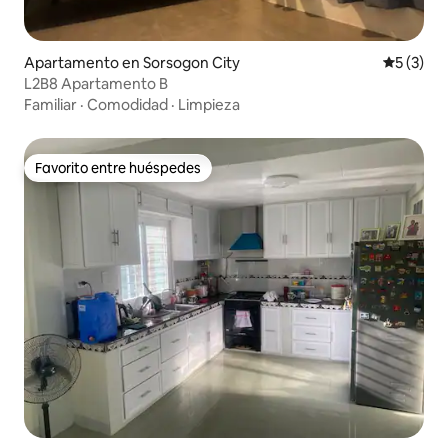
Apartamento en Sorsogon City
Calificac
5 (3)
L2B8 Apartamento B
Familiar
·
Comodidad
·
Limpieza
Favorito entre huéspedes
Favorito entre huéspedes