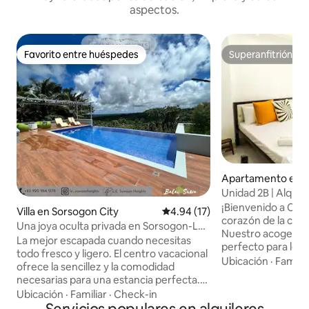
aspectos.
Favorito entre huéspedes
Superanfitrión
Favorito entre huéspedes
Superanfitrión
Apartamento en S
Unidad 2B | Alquil
ciudad de Sorsogon
¡Bienvenido a CGP 
Villa en Sorsogon City
Calificación promedio: 4.94 de 
4.94 (17)
corazón de la ciu
Una joya oculta privada en Sorsogon-LE
Nuestro acogedor
Suwaan Heights
La mejor escapada cuando necesitas
perfecto para los
todo fresco y ligero. El centro vacacional
comodidad y conve
Ubicación
·
Familia
ofrece la sencillez y la comodidad
wifi gratuito, smart
necesarias para una estancia perfecta.
gimnasio y encanta
La casa está totalmente amueblada con
Ubicación
·
Familiar
·
Check-in
planta baja. La ubi
un amplio balcón e impresionantes vistas