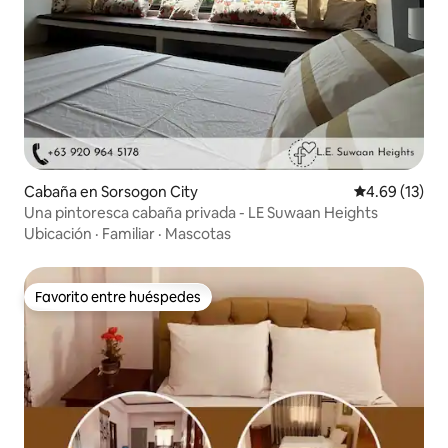
Cabaña en Sorsogon City
Calificación 
4.69 (13)
Una pintoresca cabaña privada - LE Suwaan Heights
Ubicación
·
Familiar
·
Mascotas
Favorito entre huéspedes
Favorito entre huéspedes