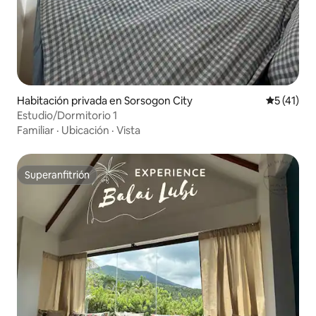
Habitación privada en Sorsogon City
Calificaci
5 (41)
Estudio/Dormitorio 1
Familiar
·
Ubicación
·
Vista
Superanfitrión
Superanfitrión