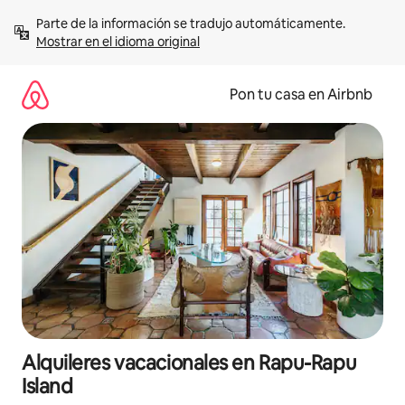
Omite
Parte de la información se tradujo automáticamente. 
el
Mostrar en el idioma original
contenido
Pon tu casa en Airbnb
Alquileres vacacionales en Rapu-Rapu
Island