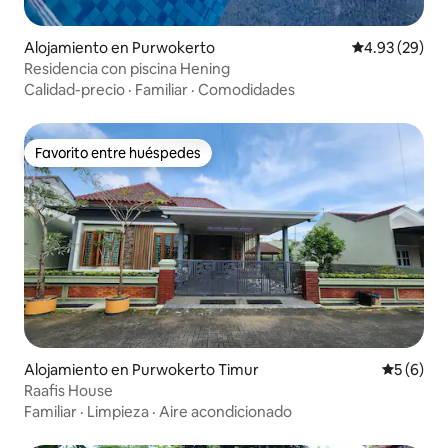
Alojamiento en Purwokerto
Calificación p
4.93 (29)
Residencia con piscina Hening
Calidad-precio
·
Familiar
·
Comodidades
Favorito entre huéspedes
Favorito entre huéspedes
Alojamiento en Purwokerto Timur
Calificac
5 (6)
Raafis House
Familiar
·
Limpieza
·
Aire acondicionado