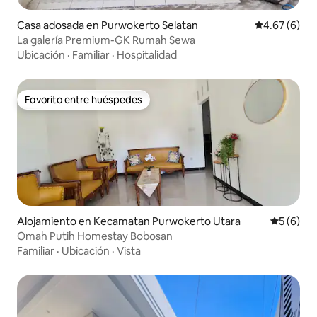
Casa adosada en Purwokerto Selatan
Calificación
4.67 (6)
La galería Premium-GK Rumah Sewa
Ubicación
·
Familiar
·
Hospitalidad
Favorito entre huéspedes
Favorito entre huéspedes
Alojamiento en Kecamatan Purwokerto Utara
Calificac
5 (6)
Omah Putih Homestay Bobosan
Familiar
·
Ubicación
·
Vista