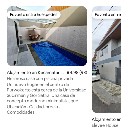
Favorito entre huéspedes
Favorito entre h
Favorito entre huéspedes
Favorito entre h
Alojamiento en Kecamatan P
Calificación promedio: 4.98 de 
4.98 (93)
urwokerto Utara
Hermosa casa con piscina privada
Un nuevo hogar en el centro de
Purwokerto está cerca de la Universidad
Sudirman y Gor Satria. Una casa de
concepto moderno minimalista, que
consta de 3 dormitorios suficientes para
Ubicación
·
Calidad-precio
·
6 personas, un sofá cama para 2
Comodidades
personas, las sábanas siempre se
Alojamiento en K
sustituyen nuevas. Todas las
wokerto Timur
Elevee House
habitaciones están equipadas con aire